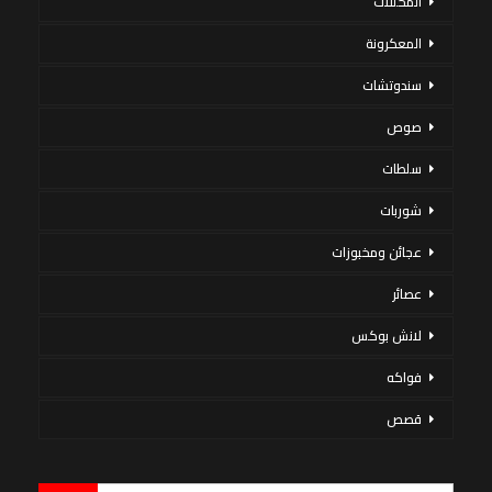
المخللات
المعكرونة
سندوتشات
صوص
سلطات
شوربات
عجائن ومخبوزات
عصائر
لانش بوكس
فواكه
قصص