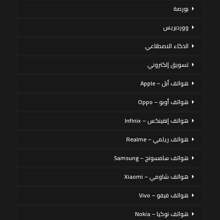
بورصة
ووردبريس
الذكاء الاصطناعي
تسويق إلكتروني
هواتف أبل – Apple
هواتف أوبو – Oppo
هواتف إنفينكس – Infinix
هواتف ريلمي – Realme
هواتف سامسونج – Samsung
هواتف شاومي – Xiaomi
هواتف فيفو – Vivo
هواتف نوكيا – Nokia