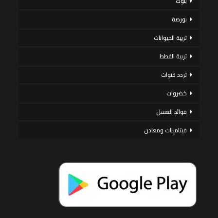
بنوك
بورصة
تربية الحيوانات
تربية القطط
تردد قنوات
خضروات
فوائد العسل
فيتامينات ومعادن