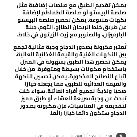
يمكن تقديم الطبق مع صلصات إضافية مثل
صلصة البيستو أو صلصة الطماطم لإضافة
نكهات متنوعة. يمكن تحضير صلصة البيستو
عن طريق خلط الريحان الطازج، الثوم، جبنة
البارميزان، والصنوبر مع زيت الزيتون في خلاط.
تُعتبر مكرونة بصدور الدجاج وجبة مثالية تجمع
بين النكهات الغنية والقيمة الغذائية العالية.
يمكن تحضير هذا الطبق بسهولة في المنزل
باستخدام مكونات بسيطة ومتوفرة. من خلال
اتباع النصائح المذكورة، يمكن تحسين النكهة
والقيمة الغذائية للطبق، مما يجعله خيارًا
صحيًا ولذيذًا لجميع أفراد العائلة. سواء كنت
تبحث عن وجبة سريعة للعشاء أو طبق مميز
لتقديمه في المناسبات، فإن مكرونة بصدور
الدجاج ستكون دائمًا خيارًا رائعًا.
الجرجير
الحديد
الزيت
الزيت النباتي
الزيوت