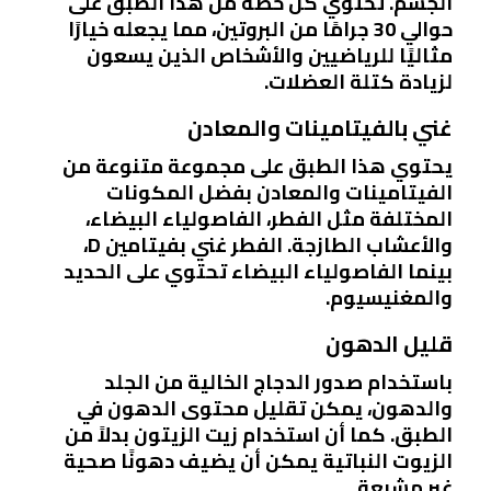
الجسم. تحتوي كل حصة من هذا الطبق على
حوالي 30 جرامًا من البروتين، مما يجعله خيارًا
مثاليًا للرياضيين والأشخاص الذين يسعون
لزيادة كتلة العضلات.
غني بالفيتامينات والمعادن
يحتوي هذا الطبق على مجموعة متنوعة من
الفيتامينات والمعادن بفضل المكونات
المختلفة مثل الفطر، الفاصولياء البيضاء،
والأعشاب الطازجة. الفطر غني بفيتامين D،
بينما الفاصولياء البيضاء تحتوي على الحديد
والمغنيسيوم.
قليل الدهون
باستخدام صدور الدجاج الخالية من الجلد
والدهون، يمكن تقليل محتوى الدهون في
الطبق. كما أن استخدام زيت الزيتون بدلاً من
الزيوت النباتية يمكن أن يضيف دهونًا صحية
غير مشبعة.