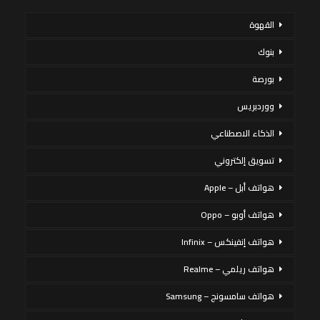
القهوة
بنوك
بورصة
ووردبريس
الذكاء الاصطناعي
تسويق إلكتروني
هواتف أبل – Apple
هواتف أوبو – Oppo
هواتف إنفينكس – Infinix
هواتف ريلمي – Realme
هواتف سامسونج – Samsung