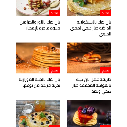
مطبخ
مطبخ
بان كيك بالشيكولاتة
بان كيك باللوز والكراميل
الداكنة خيار صحي لمحبي
حلاوة فاخرة للإفطار
الحلوى
مطبخ
مطبخ
طريقة عمل بان كيك
بان كيك بالجبنة الموزاريلا
بالفواكه المجففة خيار
تجربة فريدة من نوعها
صحي ولذيذ