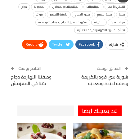
الفلفل الأحمر
الفيتامينات
الفيتامينات والمعادن
المكرونة
جرام
صحة
صحة الجسم
صدور الدجاج
طريقة التحضير
فوائد
فوائد صحية
مكرونة
مكرونة بصدور الدجاج وجبة لذيذة وصحية
نصائح لتحسين النكهة والقيمة الغذائية
ReddIt
Twitter
Facebook
شارك
Linkedin
Facebook Messenger
WhatsApp
Telegram
Tumblr
السابق بوست
القادم بوست
البريد الإلكتروني
شوربة سي فود بالكريمة
StumbleUpon
VK
وصفتنا النهاردة دجاج
وصفة لذيذة ومغذية
كنتاكي المقرمش
Viber
BlackBerry
LINE
Digg
طباعة
OK.ru
Pinterest
قد يعجبك ايضا