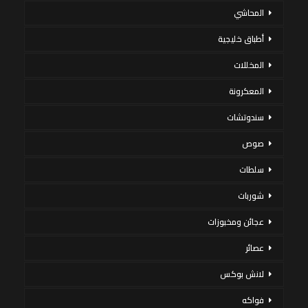
المحاشي
أطباق خليجية
المخللات
المعكرونة
سندوتشات
صوص
سلطات
شوربات
عجائن ومخبوزات
عصائر
لانش بوكس
فواكه