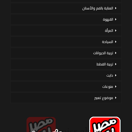
العناية بالفم والأسنان
القهوة
المرأة
السياحة
تربية الحيوانات
تربية القطط
دايت
منوعات
موضوع تعبير