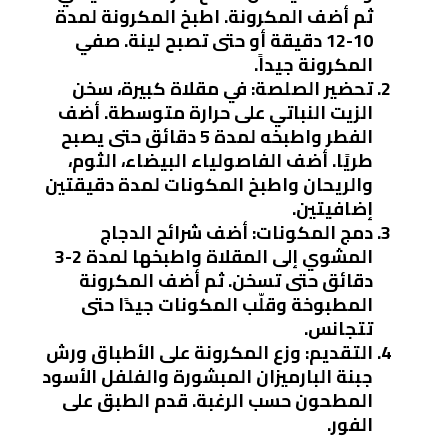
ثم أضف المكرونة. اطبخ المكرونة لمدة
10-12 دقيقة أو حتى تصبح لينة. صفي
المكرونة جيداً.
تحضير الصلصة
: في مقلاة كبيرة، سخن
الزيت النباتي على حرارة متوسطة. أضف
الفطر واطبخه لمدة 5 دقائق حتى يصبح
طريًا. أضف الفاصولياء البيضاء، الثوم،
والريحان واطبخ المكونات لمدة دقيقتين
إضافيتين.
دمج المكونات
: أضف شرائح الدجاج
المشوي إلى المقلاة واطبخها لمدة 2-3
دقائق حتى تسخن. ثم أضف المكرونة
المطبوخة وقلّب المكونات جيدًا حتى
تتجانس.
التقديم
: وزع المكرونة على الأطباق ورش
جبنة البارميزان المبشورة والفلفل الأسود
المطحون حسب الرغبة. قدم الطبق على
الفور.