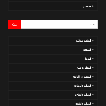
قصص
أنظمة غذائية
الاسرة
الحمل
الحياة & حب
الصحة & اللياقة
العناية بالاظافر
العناية بالبشرة
العناية بالشعر