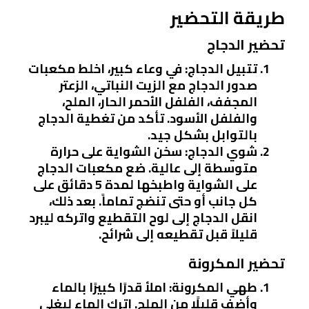
طريقة التحضير
تحضير الدجاج
تتبيل الدجاج
: في وعاء كبير، اخلط مكعبات
صدور الدجاج مع الزيت النباتي، الزعتر
المجفف، الفلفل الأحمر الحار، الملح،
والفلفل الأسود. تأكد من تغطية الدجاج
بالتوابل بشكل جيد.
شوي الدجاج
: سخن الشواية على حرارة
متوسطة إلى عالية. ضع مكعبات الدجاج
على الشواية واطبخها لمدة 5 دقائق على
كل جانب أو حتى تنضج تماماً. بعد ذلك،
انقل الدجاج إلى لوح التقطيع واتركه ليبرد
قليلاً قبل تقطيعه إلى شرائح.
تحضير المكرونة
طهي المكرونة
: املأ قدرًا كبيرًا بالماء
وأضف قليلًا من الملح. اترك الماء ليغلي