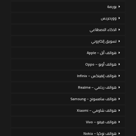
بورصة
ووردبريس
الذكاء الاصطناعي
تسويق إلكتروني
هواتف أبل – Apple
هواتف أوبو – Oppo
هواتف إنفينكس – Infinix
هواتف ريلمي – Realme
هواتف سامسونج – Samsung
هواتف شاومي – Xiaomi
هواتف فيفو – Vivo
هواتف نوكيا – Nokia