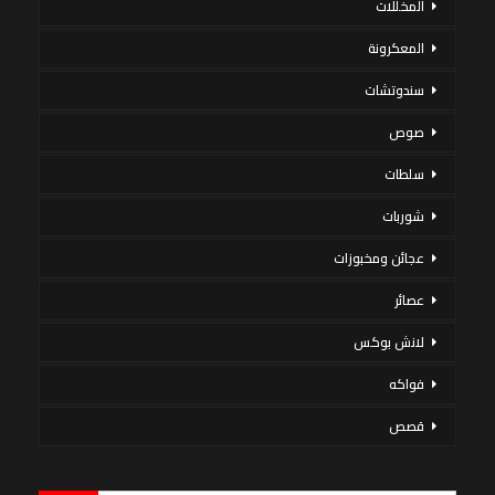
المخللات
المعكرونة
سندوتشات
صوص
سلطات
شوربات
عجائن ومخبوزات
عصائر
لانش بوكس
فواكه
قصص