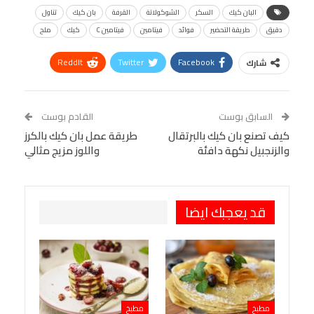
البان كيك
السكر
الشوكولاتة
القرفة
بان كيك
تناول
دقيق
طريقة التحضير
فوائد
فيتامين
فيتامين C
كيك
ملح
ReddIt
Twitter
Facebook
شارك
Linkedin
Facebook Messenger
WhatsApp
Telegram
Tumblr
السابق بوست
القادم بوست
البريد الإلكتروني
كيف تصنع بان كيك بالبرتقال
StumbleUpon
VK
طريقة عمل بان كيك بالكرز
والزنجبيل نكهة دافئة
واللوز مزيج مثالي
Viber
BlackBerry
LINE
Digg
طباعة
OK.ru
Pinterest
قد يعجبك ايضا
مطبخ
مطبخ