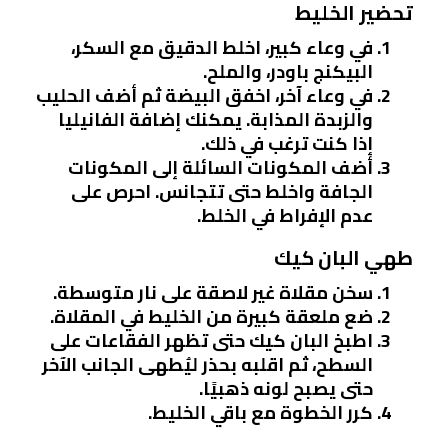
تحضير الخليط
في وعاء كبير، اخلط الدقيق مع السكر،
البيكنج باودر، والملح.
في وعاء آخر، اخفق البيضة ثم أضف الحليب
والزبدة المذابة. يمكنك إضافة الفانيليا
إذا كنت ترغب في ذلك.
أضف المكونات السائلة إلى المكونات
الجافة واخلط حتى تتجانس. احرص على
عدم الإفراط في الخلط.
طهي البان كيك
سخن مقلاة غير لاصقة على نار متوسطة.
ضع ملعقة كبيرة من الخليط في المقلاة.
اطبخ البان كيك حتى تظهر الفقاعات على
السطح، ثم اقلبه بحذر ليُطهى الجانب الآخر
حتى يصبح لونه ذهبيًا.
كرر الخطوة مع باقي الخليط.