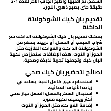
السطح، ثم اقلبها واطبخ الجانب الآخر لمدة 1-2
دقيقة حتى يصبح ذهبي اللون.
تقديم بان كيك الشوكولاتة
الداكنة
يمكنك تقديم بان كيك الشوكولاتة الداكنة مع
شراب القيقب أو العسل، أو تزيينه بقطع من
الشوكولاتة الداكنة والفواكه الطازجة مثل
الموز أو التوت. هذه الإضافات ستعزز من نكهة
البان كيك وتجعلها تجربة لذيذة وصحية.
نصائح لتحضير بان كيك صحي
استخدام دقيق كامل الحبة
: يساعد في
زيادة الألياف الغذائية.
استبدال السكر بالعسل
: العسل خيار صحي
أكثر ويضيف نكهة مميزة.
إضافة الفواكه
: مثل الموز أو التوت