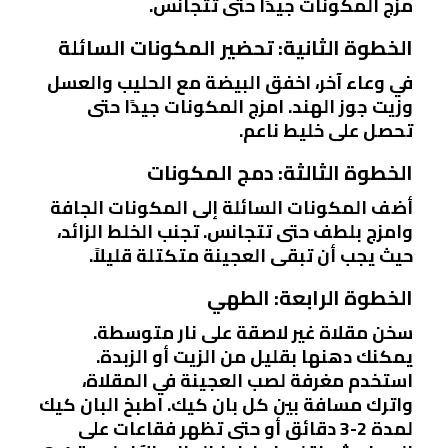
مزج المكونات جيدًا حتى تتجانس.
الخطوة الثانية: تحضير المكونات السائلة
في وعاء آخر، اخفق البيضة مع الحليب والعسل
وزيت جوز الهند. امزج المكونات جيدًا حتى
تحصل على خليط ناعم.
الخطوة الثالثة: دمج المكونات
أضف المكونات السائلة إلى المكونات الجافة
وامزج بلطف حتى تتجانس. تجنب الخلط الزائد،
حيث يجب أن تبقى العجينة متكتلة قليلاً.
الخطوة الرابعة: الطهي
سخن مقلاة غير لاصقة على نار متوسطة.
يمكنك دهنها بقليل من الزيت أو الزبدة.
استخدم مغرفة لصب العجينة في المقلاة،
واترك مسافة بين كل بان كيك. اطبخ البان كيك
لمدة 2-3 دقائق أو حتى تظهر فقاعات على