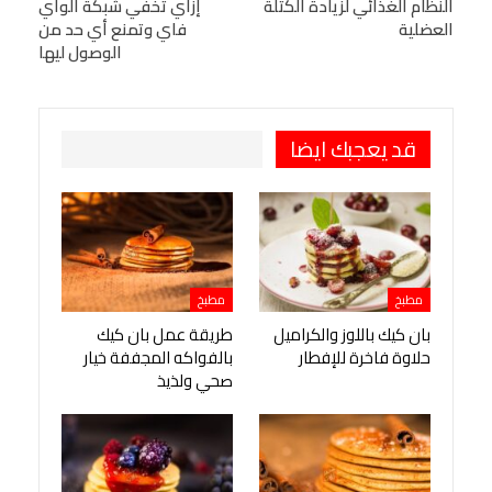
البريد الإلكتروني
النظام الغذائي لزيادة الكتلة
StumbleUpon
VK
إزاي تخفي شبكة الواي
العضلية
فاي وتمنع أي حد من
Viber
BlackBerry
LINE
Digg
الوصول ليها
طباعة
OK.ru
Pinterest
قد يعجبك ايضا
مطبخ
مطبخ
بان كيك باللوز والكراميل
طريقة عمل بان كيك
حلاوة فاخرة للإفطار
بالفواكه المجففة خيار
صحي ولذيذ