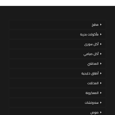
مطبخ
مأكولات بحرية
أكل سورى
أكل صيامي
المحاشي
أطباق خليجية
المخللات
المعكرونة
سندوتشات
صوص