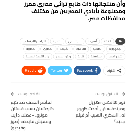
وأن منتجاتها ذات طابع تراثي مصري مميز
ومصنوعة بأيادي المصريين من مختلف
محافظات مصر.
2021
أسيوط
الاجتماعي
التنمية
التواصل الاجتماعي
الجمهورية
الداخلية
القاهرة
الكليات
المصري
المصرية
شارع المعز
محافظة
نقابة
ورش العمل
وزير التنمية المحلية
ReddIt
Twitter
Facebook
شارك
Linkedin
Facebook Messenger
WhatsApp
Telegram
Tumblr
السابق بوست
القادم بوست
البريد الإلكتروني
توم هانكس «هزيل
StumbleUpon
VK
تفاقم الغضب ضد كيم
ومرتجف» في أحدث ظهور
كاردشيان بسبب فستان
Viber
BlackBerry
LINE
Digg
له.. السكري السبب أم فيلم
مونرو.. «عملت دايت
جديد؟
ومفيش فايدة» (صور
طباعة
OK.ru
Pinterest
وفيديو)