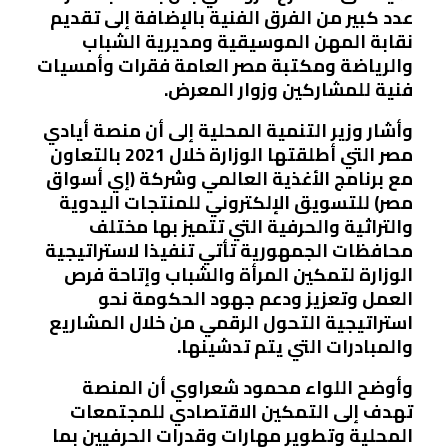
عدد كبير من الفرق الفنية بالإضافة إلى تقديم
نقابة المهن الموسيقية ومديرية الشباب
والرياضة ومكتبة مصر العامة فقرات وأمسيات
فنية للمشاركين وزوار المعرض.
وأشار وزير التنمية المحلية إلى أن منصة أيادي
مصر التي أطلقتها الوزارة خلال 2021 بالتعاون
مع برنامج الأغذية العالمي وشركة (إي أسواق
مصر) للتسويق الإلكتروني للمنتجات اليدوية
والتراثية والحرفية التي تتميز بها مختلف
محافظات الجمهورية تأتي تنفيذا لاستراتيجية
الوزارة لتمكين المرأة والشباب وإتاحة فرص
العمل وتعزيز ودعم جهود الحكومة نحو
استراتيجية التحول الرقمي من خلال المشاريع
والمبادرات التي يتم تدشينها.
وأوضح اللواء محمود شعراوي أن المنصة
تهدف إلى التمكين الاقتصادي للمجتمعات
المحلية وتطوير مهارات وقدرات الحرفيين بما