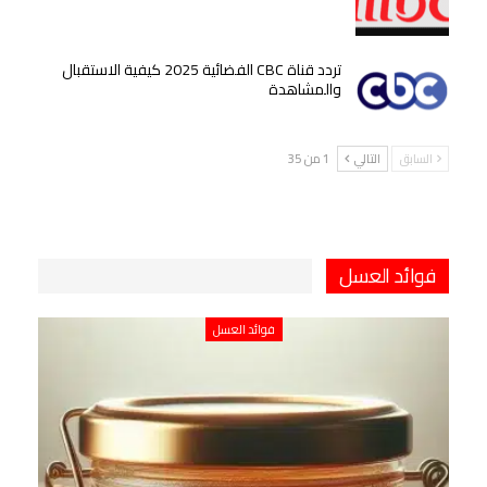
تردد قناة CBC الفضائية 2025 كيفية الاستقبال
والمشاهدة
السابق
التالي
1 من 35
فوائد العسل
فوائد العسل