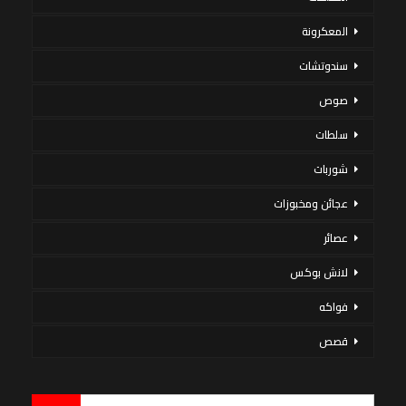
المعكرونة
سندوتشات
صوص
سلطات
شوربات
عجائن ومخبوزات
عصائر
لانش بوكس
فواكه
قصص