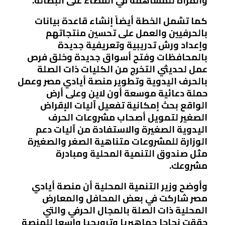
والمرأة للمساهمة في القضاء على البطالة.
كما تشمل الخطة أيضاً إنشاء قاعدة بيانات
بالحرفيين والعمل على تحسين منتجاتهم
وإعداد ورش تدريبية وتعريفية جديدة
بالمحافظات وفتح أسواق جديدة وخلق فرص
عمل لحديثي التخرج من الكليات ذات الصلة
بالحرف اليدوية وتطوير منصة أيادي مصر وعمل
حملة دعائية موسعة أون لاين وعلى أرض
الواقع بحث إمكانية تفعيل آليات الإقراض
الصغير لتمويل أصحاب مشروعات الحرف
اليدوية الصغيرة والاستفادة من آليات دعم
الوزارة للمشروعات متناهية الصغر والصغيرة
مثل صندوق التنمية المحلية ومبادرة
مشروعك.
وأوضح وزير التنمية المحلية أن منصة أيادي
مصر شاركت في بعض المحافل والمعارض
المحلية ذات الصلة بالمجال الحرفي والتي
حققت نجاحا جماهيريا وترويجيا واسعا للمنصة