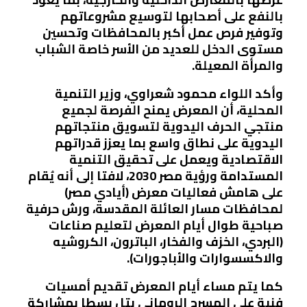
بالنفع على أصحابها لتوسيع مشروعاتهم
وتوفير فرص عمل أكبر بالمحافظات وتحسين
مستوى الدخل للعديد من الأسر خاصة الشباب
والمرأة المعيلة.
وأكد اللواء محمود شعراوي، وزير التنمية
المحلية، أن المعرض يمنح الفرصة لجميع
منتجي الحرف اليدوية لتسويق منتجاتهم
اليدوية على نطاق واسع بما يعزز قدراتهم
الاقتصادية ويعمل على تحقيق التنمية
المستدامة ورؤية مصر 2030، لافتا إلى أنه يُقام
على هامش فعاليات معرض (أيادي مصر)
لمحافظات مسار العائلة المقدسة، ورش حرفية
صباحية طوال أيام المعرض لتعليم صناعات
(البردي، الخزف والفخار، الباترون، الكروشيه
والاكسسوارات والأباجورات).
كما يتم مساء أيام المعرض تقديم أمسيات
فنية على المسرح الروماني بتل بسطا بمشاركة