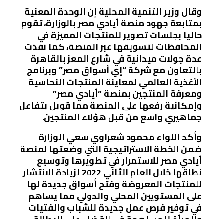
وقال وزير التنمية المحلية إن الوحدة المعنية
بمتابعة جهود منصة أيادي مصر بالوزارة، تقوم
حاليا بجلسات تصوير للمنتجات المميزة في
المحافظات لتسويقها عبر المنصة، كما نفذت
عدة جولات ميدانية في شارع المعز بالقاهرة
بالتعاون مع شركة “إي أسواق مصر” وبرنامج
الأغذية العالمي لمعاينة المنتجات النحاسية
ومعرفة المنتجين بمنصة “أيادي مصر”
وإمكانية رفعها على المنصة مما قوبل بتفاعل
جماهيري واسع من قبل هؤلاء المنتجين.
وأكد اللواء محمود شعراوي سعي الوزارة
ضمن الخطة الاستراتيجية التي وضعتها لمنصة
أيادي مصر للاستمرار في تطويرها وتوسيع
نطاقها خلال العام الثاني 2022 لزيادة الانتشار
للمنتجات المعروضة وفتح أسواق جديدة لها
على المستويين المحلي والدولي مما يساهم
في توفير فرص عمل جديدة للشباب والفتيات