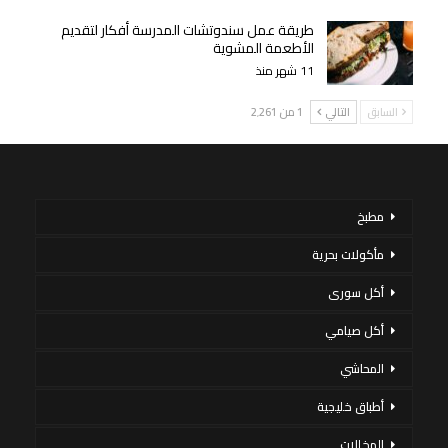
طريقة عمل سندوتشات المدرسة أفكار لتقديم
الأطعمة المشوية
11 شهر منذ
السابق
التالي
1 من 2٬261
مطبخ
مأكولات بحرية
أكل سورى
أكل صيامي
المحاشي
أطباق خليجية
المخللات