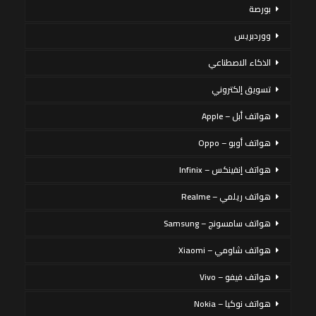
بورصة
ووردبريس
الذكاء الاصطناعي
تسويق إلكتروني
هواتف أبل – Apple
هواتف أوبو – Oppo
هواتف إنفينكس – Infinix
هواتف ريلمي – Realme
هواتف سامسونج – Samsung
هواتف شاومي – Xiaomi
هواتف فيفو – Vivo
هواتف نوكيا – Nokia