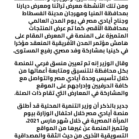
ومن تلك الأنشطة معرض تراثنا ومعرض ديارنا
بمحافظة المنيا ومهرجان مدينة الفسطاط
وجناح أيادي مصر في يوم المدن العالمي
بمحافظة الأقصر، كما تم عرض المنتجات
المتميزة على المنصة في المعرض المقام على
هامش مؤتمر المدن الأفريقية المنعقد مؤخرا
في كينيا بمشاركة وفد مصري رفيع المستوى.
وقال الوزير إنه تم تعيين منسق فرعي للمنصة
بكل محافظة للتنسيق ومتابعة أعمالها من
خلال تأسيس وحدة أيادي مصر والتواصل مع
كافة الحرفيين وإدراجهم على الموقع
والمشاركة في المعارض التي تقام ذات الصلة.
جدير بالذكر أن وزير التنمية المحلية قد أطلق
منصة أيادي مصر خلال احتفال الوزارة بيوم
المرأة المصرية في خلال شهر مارس 2021،
وتتميز المنصة عن غيرها من المواقع
التسويقية الأخرى من حيث الثقة والمصداقية