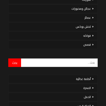
عجائن ومخبوزات
عصائر
لانش بوكس
فواكه
قصص
أنظمة غذائية
الاسرة
الحمل
الحياة & حب