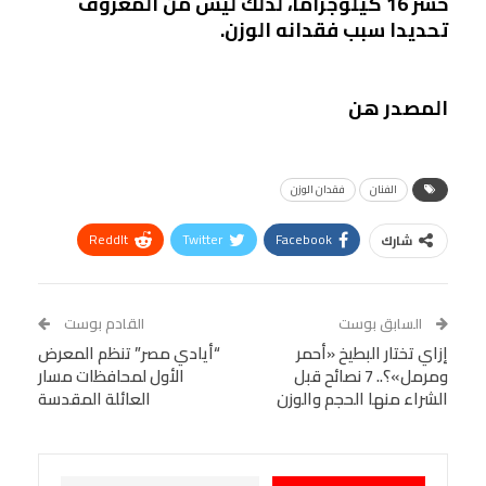
خسر 16 كيلوجراما، لذلك ليس من المعروف
تحديدا سبب فقدانه الوزن.
المصدر هن
الفنان
فقدان الوزن
ReddIt
Twitter
Facebook
شارك
Linkedin
Facebook Messenger
WhatsApp
Telegram
Tumblr
السابق بوست
القادم بوست
البريد الإلكتروني
إزاي تختار البطيخ «أحمر
StumbleUpon
VK
“أيادي مصر” تنظم المعرض
ومرمل»؟.. 7 نصائح قبل
الأول لمحافظات مسار
Viber
BlackBerry
LINE
Digg
الشراء منها الحجم والوزن
العائلة المقدسة
طباعة
OK.ru
Pinterest