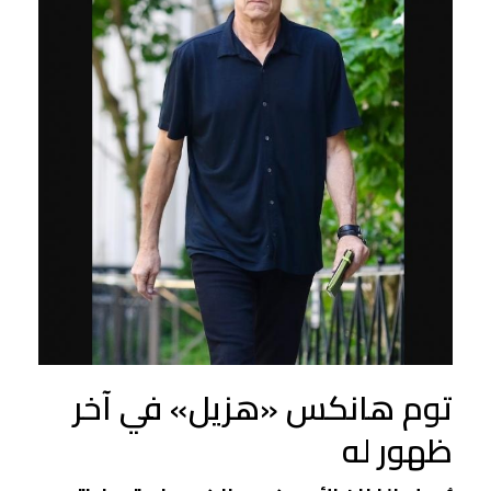
توم هانكس «هزيل» في آخر
ظهور له