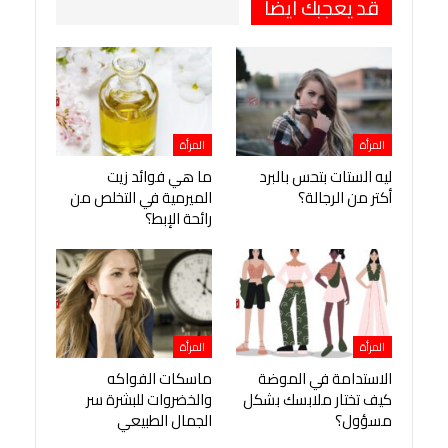
قد يعجبك ايضا
المرأة
المرأة
ليه الستات بتحس بالبرد
ما هي فوائد زيت
أكتر من الرجالة؟
الميرمية في التخلص من
رائحة الإبط؟
المرأة
المرأة
الاستدامة في الموضة
ماسكات الفواكه
كيف تختار ملابسك بشكل
والخضروات للبشرة سر
مسؤول؟
الجمال الطبيعي