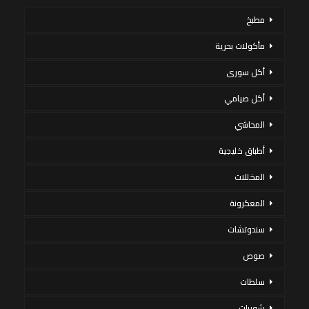
مطبخ
مأكولات بحرية
أكل سورى
أكل صيامي
المحاشي
أطباق خليجية
المخللات
المعكرونة
سندوتشات
صوص
سلطات
شوربات