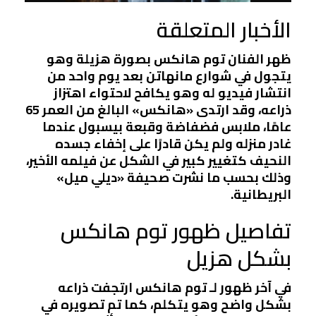
الأخبار المتعلقة
ظهر الفنان توم هانكس بصورة هزيلة وهو
يتجول في شوارع مانهاتن بعد يوم واحد من
انتشار فيديو له وهو يكافح لاحتواء اهتزاز
ذراعه، وقد ارتدى «هانكس» البالغ من العمر 65
عامًا، ملابس فضفاضة وقبعة بيسبول عندما
غادر منزله ولم يكن قادرًا على إخفاء جسده
النحيف كتغيير كبير في الشكل عن فيلمه الأخير،
وذلك بحسب ما نشرت صحيفة «ديلي ميل»
البريطانية.
تفاصيل ظهور توم هانكس
بشكل هزيل
في آخر ظهور لـ توم هانكس ارتجفت ذراعه
بشكل واضح وهو يتكلم، كما تم تصويره في