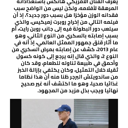
يُعرف الفنان الأمريكي هانكس باستعداداته
المرهقة لأفلامه، ولكن ليس من الواضح سبب
فقدانه الوزن مؤخرًا هل بسبب دور جديد؟، إذ أن
فيلمه التالي من إخراج روبرت زميكيس، والذي
سيلعب دور البطولة فيه إلى جانب روبن رايت، أم
بسبب إصابته بالسكري من النوع الثاني، وهو
ما أثار قلق جمهور الممثل العالمي، إذ أنه في
عام 2013، كشف عن إصابته بمرض السكري من
النوع 2، والذي قال إنه يرجع إلى كونه كسول
وأحمق في طبيعة تناوله للطعام، وقد كان
ثقيلا خلال التمثيل، وكان يكتفي بإزالة الخبز
من ساندويتش البرجر ظنا منه أن هذا نظاما
غذائيا صحيا، وهو ما اكتشف أنه غير صحيح
نهائيا ويجب بذل مزيد من المجهود.