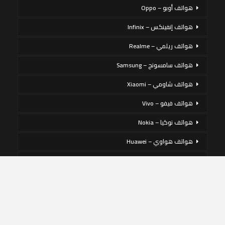
هواتف أوبو – Oppo
هواتف إنفينكس – Infinix
هواتف ريلمي – Realme
هواتف سامسونج – Samsung
هواتف شاومي – Xiaomi
هواتف فيفو – Vivo
هواتف نوكيا – Nokia
هواتف هواوي – Huawei
هواتف هونر – honor
يستخدم هذا الموقع ملفات تعريف الارتباط لتحسين تجربتك. سنفترض أنك
موافق على ذلك ، ولكن يمكنك إلغاء الاشتراك إذا كنت ترغب في ذلك.
هواتف ون بلس – OnePlus
قبول
قراءة المزيد