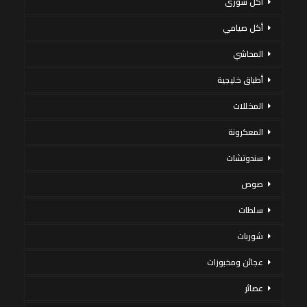
أكل سورى
أكل صيامي
المحاشي
أطباق خليجية
المخللات
المعكرونة
سندوتشات
صوص
سلطات
شوربات
عجائن ومخبوزات
عصائر