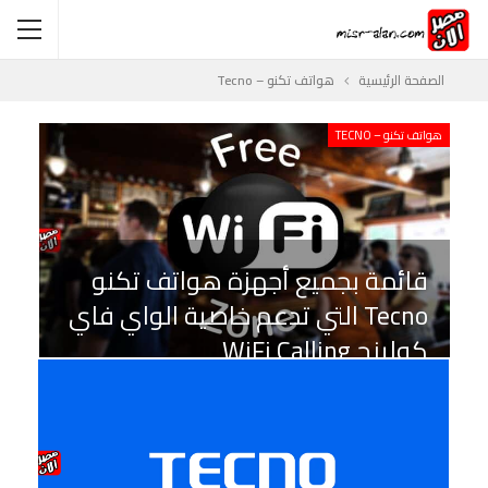
الصفحة الرئيسية
هواتف تكنو – Tecno
هواتف تكنو – TECNO
قائمة بجميع أجهزة هواتف تكنو
Tecno التي تدعم خاصية الواي فاي
كولينج WiFi Calling