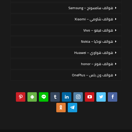
هواتف سامسونج – Samsung
هواتف شاومي – Xiaomi
هواتف فيفو – Vivo
هواتف نوكيا – Nokia
هواتف هواوي – Huawei
هواتف هونر – honor
هواتف ون بلس – OnePlus