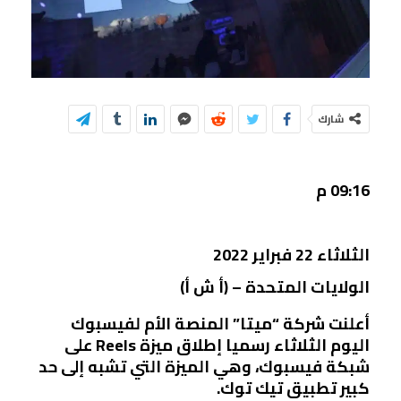
شارك
09:16 م
الثلاثاء 22 فبراير 2022
الولايات المتحدة – (أ ش أ)
أعلنت شركة “ميتا” المنصة الأم لفيسبوك
اليوم الثلاثاء رسميا إطلاق ميزة Reels على
شبكة فيسبوك، وهي الميزة التي تشبه إلى حد
كبير تطبيق تيك توك.