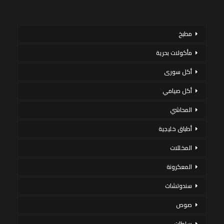
مطبخ
مأكولات بحرية
أكل سورى
أكل صيامي
المحاشي
أطباق خليجية
المخللات
المعكرونة
سندوتشات
صوص
سلطات