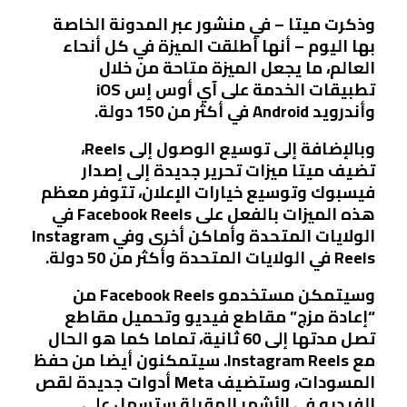
وذكرت ميتا – في منشور عبر المدونة الخاصة
بها اليوم – أنها أطلقت الميزة في كل أنحاء
العالم، ما يجعل الميزة متاحة من خلال
تطبيقات الخدمة على آي أوس إس iOS
وأندرويد Android في أكثر من 150 دولة.
وبالإضافة إلى توسيع الوصول إلى Reels،
تضيف ميتا ميزات تحرير جديدة إلى إصدار
فيسبوك وتوسيع خيارات الإعلان، تتوفر معظم
هذه الميزات بالفعل على Facebook Reels في
الولايات المتحدة وأماكن أخرى وفي Instagram
Reels في الولايات المتحدة وأكثر من 50 دولة.
وسيتمكن مستخدمو Facebook Reels من
“إعادة مزج” مقاطع فيديو وتحميل مقاطع
تصل مدتها إلى 60 ثانية، تماما كما هو الحال
مع Instagram Reels. سيتمكنون أيضا من حفظ
المسودات، وستضيف Meta أدوات جديدة لقص
الفيديو في الأشهر المقبلة ستسهل على