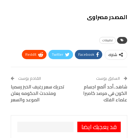
المصدر مصراوى
تطبيقات
ReddIt
Twitter
Facebook
شارك
Linkedin
Facebook Messenger
WhatsApp
Telegram
Tumblr
السابق بوست
القادم بوست
البريد الإلكتروني
شاهد..أحد ألمع اجسام
StumbleUpon
VK
تحريك سعر رغيف الخبز رسميا
الكون في مرصد كاميرا
ومتحدث الحكومه يعلن
Viber
BlackBerry
LINE
Digg
علماء الفلك
الموعد والسعر
طباعة
OK.ru
Pinterest
قد يعجبك ايضا