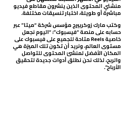
منشئي المحتوى الذين ينشرون مقاطع فيديو
مباشرة أو طويلة، اختبار تنسيقات مختلفة.
وكتب مارك زوكربيرج مؤسس شركة “ميتا” عبر
حسابه على منصة “فيسبوك”: “اليوم نجعل
خاصية Reels متاحة للجميع على فيسبوك على
مستوى العالم، ونريد أن تكون تلك الميزة هي
المكان الأفضل لمنشئ المحتوى للتواصل
والربح، لذلك نحن نطلق أدوات جديدة لتحقيق
الأرباح”.