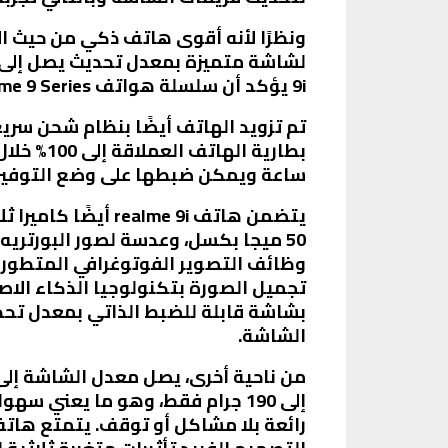
9i يؤكد أن سلسلة هواتف realme 9 Series ستقدم تجربة مستخدم استثنائية وأداء غير مسبوق.
ساعة ويمكن ضبطها على وضع التوفير ال
الشاشة.