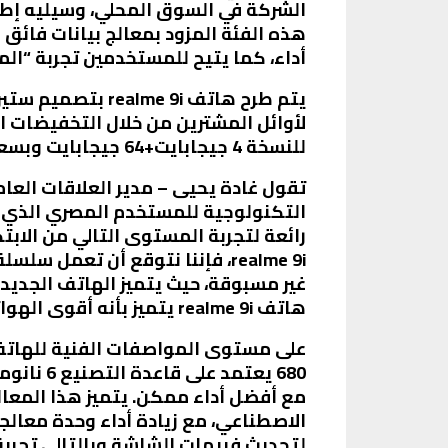
أداء، كما يتيح للمستخدمين تجربة “ال
يتم طرح هاتف  9i
للنسخة 4 جيجابايت+64 جيجابايت وبسعر 4,090 جنيه للنسخة 6 جيجابايت+128 جيجابايت.
التكنولوجية للمستخدم المصري الذي ي
غير مسبوقة، حيث يتميز الهاتف الجديد 
هاتف realme 9i يتميز بأنه أقوى الهواتف الذكية أداءً بتصميم أنيق ومبهر
لتحديث فريمات الشاشة وبالتالي تجرب