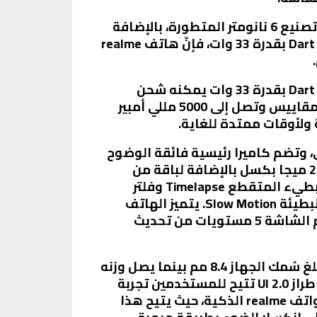
ونظرًا لأنه أقوى هاتف ذكي من حيث الأداء في فئته اعتمادًا على معالج بيانات قائم على قاعدة تصنيع 6 نانومتر المتطورة، بالإضافة
لشاشة متميزة بمعدل تحديث يصل إلى 90 هيرتز وبطارية عملاقة 5000 مللي أمبير ساعة وشاحن Dart بقدرة 33 وات، فإنّ هاتف realme
تم تزويد الهاتف أيضًا بنظام شحن سريع ومتطور هو الأول من نوعه في تلك الفئة، ويضم شاحن Dart بقدرة 33 وات يمكنه شحن
بطارية الهاتف العملاقة إلى 100% خلال 70 دقيقة فقط. أما بطارية الهاتف فهي عملاقة بكل المقاييس وتصل إلى 5000 مللي أمبير
ولأوقات ممتدة للغاية.
ا الذكاء الاصطناعي، وتضم كاميرا رئيسية فائقة الوضوح
50 ميجا بكسل، وعدسة لصور البورتريه الأبيض والأسود الاحترافية 2 ميجا بكسل، وعدسة ماكرو 2 ميجا بكسل بالإضافة لباقة من
وظائف التصوير الفوتوغرافي المتطورة مثل الرؤية البانورامية والتصوير الاحترافي والتصوير البطيء المتقطع Timelapse وفلتر
تجميل الصورة بتكنولوجيا الذكاء الاصطناعي وسوبر تكست وتصوير مقاطع الفيديو بالحركة البطيئة Slow Motion. يتميز الهاتف
بشاشة قابلة للضبط الذاتي بمعدل تحديث يصل إلى 90 هيرتز لأداء سلس دون مشاكل، كما تدعم الشاشة 5 مستويات من تحديث
من ناحية أخرى، يصل معدل الشاشة إلى جسم الهاتف إلى 90.8% لشاشة متسعة وعرض واضح. يبلغ سُمك الجهاز 8.4 مم بينما يصل وزنه
إلى 190 جرام فقط، وهو ما يعني سهولة حمله واستخدامه. يعمل الهاتف بواجهة مستخدم من طراز UI 2.0 تتيح للمستخدمين تجربة
رائعة بلا مشاكل أو توقف. يتمتع هاتف realme 9i بتصميم ستيريو بريزم هو الأول من نوعه لهواتف realme الذكية، حيث يتيح هذا