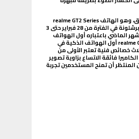
على انكسار الضوء بطريقة مبهرة
بالإضافة لذلك، أعلنت realme في برشلونة عن إطلاق أفضل هواتفها الرائدة حتى الآن على الإطلاق، وهو الهاتف realme GT2 Series
والذي من المقرر طرحه في الأسواق يوم 28 فبراير الجاري خلال معرض MWC 2022 الذي يقام في برشلونة في الفترة من 28 فبراير حتى 3
سوق الصيني أوائل الشهر الماضي باعتباره أول الهواتف
الذكية المزودة بأحدث معالج بيانات من طراز snapdragon 8 Gen 1، وهو ما يجعل هاتف realme GT 2 Pro أول الهواتف الذكية في
لاث خصائص فنية تعتبر الأولى من
كاميرا فائقة الاتساع بزاوية تصوير
ثة تكنولوجيا Innovation Forward Communicationمن realme والتي من المنتظر أن تمنح المستخدمين تجربة