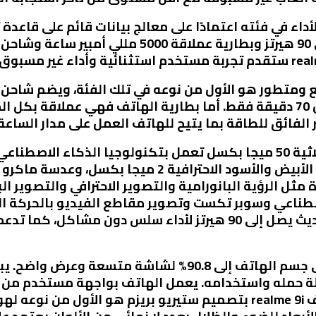
فائق للطاقة بما يتيح للهاتف العمل على مدار الساعة 
يتضمن هاتف realme 9i أيضًا كاميرا ثلاثية 50 ميجا بكسل تعمل بتكنولوجي