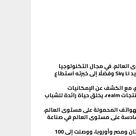
وى العالم. في مجال التكنولوجيا
العالمية المختصة بإنتاج الهواتف الذكية. تأسست العلامة التجارية في مايو من عام 2018 على يد Sky Li وفضلًا إلى خبرته استطاع
ائهم، مع الكشف عن الإمكانيات
اللانهائية لأجهزتها الذكية. تشتهر realme بشعار Dare-to-Leap التي يتم الاستناد إليه في كل منتجات realm، يخلق حياة رائدة للشباب
الهواتف المحمولة على مستوى العالم،
للشباب” لتُظهر للعالم قوة الشباب. وقد احتلت realme المرتبة السادسة على مستوى العالم في صناعة
دخلت realme أكثر من 61 سوقاً مثل الصين والهند وإندونيسيا وفيتنام وتايلاند وماليزيا وباكستان ومصر وأوروبا، ووصلت إلى 100