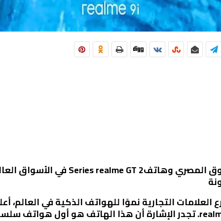
realme تُطلق هاتف realme 9i في السوق الم
ة في 23 فبراير 2022-realme، أسرع العلامات التجارية نموًا للهواتف الذكية