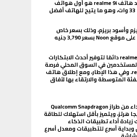
الشركة في السوق المحلي، وسيليه إطلاق هاتفين آخرين هما realme 9 Pro وrealme 9 Pro+. يُعد هاتف realme 9i هو أول هواتف
هذه الفئة المزود بمعالج بيانات فائق الأداء من طراز Snapdragon 680 وشاحن Dart سريع بقدرة 33 وات، وهو ما يتيح للهاتف أفضل
أزرق بريزم وأسود بريزم، وذلك بسعر خاص
لأوائل المشترين من خلال التخفيضات الحصرية الخاطفة بداية من يوم 23 فبراير الساعة 2 مساءًا على موقع Noon بسعر 3,790 جنيه
تقول غادة يحيى – مدير العلاقات العامة في realme تعليقًا على إطلاق الهاتف الجديد: “تسعى realme دائمًا لتوفير أحدث الابتكارات
ح المستخدمين في السوق المحلي فرصة
رائعة لتجربة المستوى التالي من الابتكارات المتطورة للهواتف الذكية من خلال هاتف realme 9i. وفي هذا الإطار، ومع إطلاق هاتف
تجربة المستخدم لهواتف الفئة المتوسطة والارتقاء بها لآفاق
على مستوى المواصفات الفنية للهاتف الجديد، فقد تم تزويد realme 9i بمعالج بيانات فائق الأداء من طراز Qualcomm Snapdragon
د على قاعدة التصنيع 6 نانومتر وهو معالج بيانات ثماني النواة تصل سرعته إلى 2.4 جيجا هرتز، ويتميز بأقل استهلاك للطاقة
هذا المعالج بزيادة أداء وحدة المعالجة المركزية بنسبة 25% وكذلك زيادة أداء تطبيقات الذكاء
1% بما يتيح استخدام سلس وفائق وبداية أسرع للتطبيقات ومعدل أسرع
لشاشة.