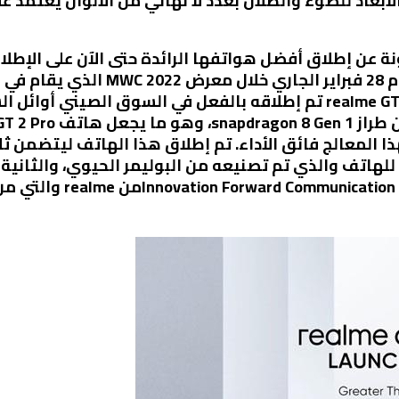
الأبعاد للضوء والظلال بعدد لا نهائي من الألوان يعتمد 
مارس. تجدر الإشارة أن هاتف realme GT 2 Series تم إطلاقه بالفعل في ال
هذا المعالج فائق الأداء. تم إطلاق هذا الهاتف ليتضمن ث
لهاتف والذي تم تصنيعه من البوليمر الحيوي، والثانية ال
تصل إلى 150 درجة، والثال