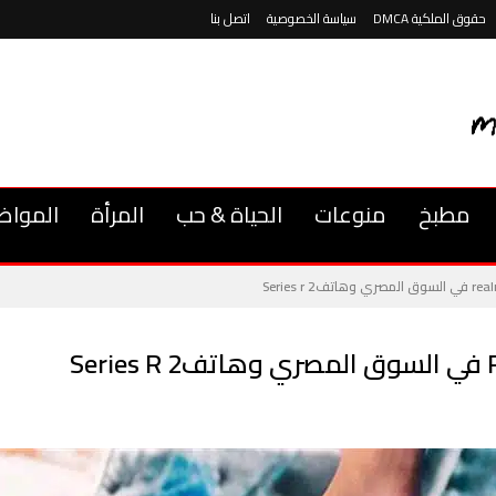
حقوق الملكية DMCA
سياسة الخصوصية
اتصل بنا
مطبخ
منوعات
الحياة & حب
المرأة
المواض