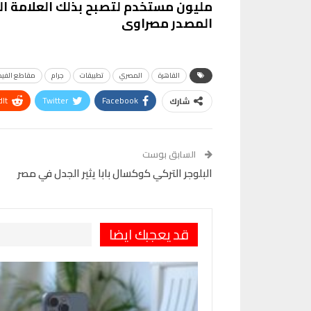
مليون مستخدم لتصبح بذلك العلامة التج
المصدر مصراوى
القاهرة
المصري
تطبيقات
جرام
مقاطع الفيد
It
Twitter
Facebook
شارك
VK
Digg
طباعة
السابق بوست
البلوجر التركي كوكسال بابا يثير الجدل في مصر
قد يعجبك ايضا