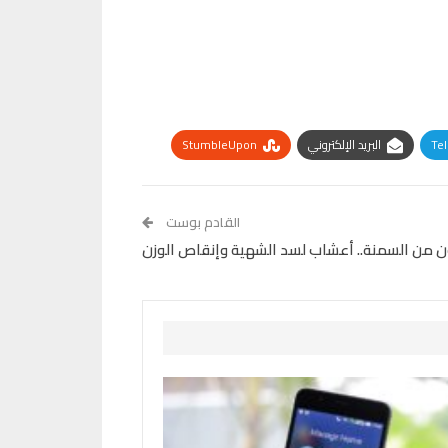
Te
البريد الإلكتروني
StumbleUpon
القادم بوست
ن من السمنة.. أعشاب لسد الشهية وإنقاص الوزن