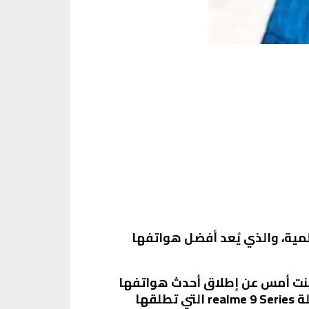
صري وهاتف2 Series realme GT في الأسواق العالمية، والذي يُعد أفضل هواتفها
 في العالم، أعلنت أمس عن إطلاق أحدث هواتفها
الذكية في السوق المصري، هاتف realme 9i. تجدر الإشارة أن هذا الهاتف هو أول هواتف سلسلة realme 9 Series التي تطلقها