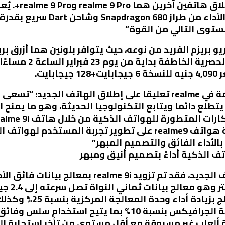
مستوى التالي من القوة”
realme بتصميم ستيريو بريزم الفريد من نوعه، حيث يتوافر بلونين هما 
تطلع دائمًا ويتابع التكنولوجيا الحديثة، وهو ما يمن
realme 9i، فإننا نتوقع أن تعمل سلسلة هواتف realme9 على تطوير 
بالأداء الفائق والتصميم المبهر”
680 يعتم
مع أفضل أداء ممكن. يتميز 
الاصطناعي، مع زيادة أداء وحدة معالجة الجرافيكس بنسبة 0
ة ألعاب غير مسبوقة مع أقل مستوى من تأخر استجابة ا