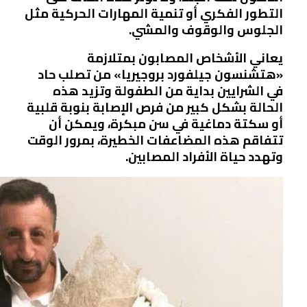
التطور الفكري أو تنمية المهارات الحركية مثل
الجلوس والوقوف والمشي.
يعاني الأشخاص المصابون بمتلازمة
«هتشنسون جيلفورد بروجيريا» من تصلب حاد
في الشرايين بداية من الطفولة وتزيد هذه
الحالة بشكل كبير من فرص الإصابة بنوبة قلبية
أو سكتة دماغية في سن مبكرة، ويمكن أن
تتفاقم هذه المضاعفات الخطيرة، بمرور الوقت
وتهدد حياة الأفراد المصابين.