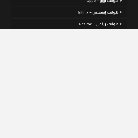
هواتف أوبو – Oppo
هواتف إنفينكس – Infinix
هواتف ريلمي – Realme
يستخدم هذا الموقع ملفات تعريف الارتباط لتحسين تجربتك. سنفترض أنك
هواتف سامسونج – Samsung
موافق على ذلك ، ولكن يمكنك إلغاء الاشتراك إذا كنت ترغب في ذلك.
هواتف شاومي – Xiaomi
قبول
قراءة المزيد
هواتف فيفو – Vivo
هواتف نوكيا – Nokia
هواتف هواوي – Huawei
هواتف هونر – honor
هواتف ون بلس – OnePlus