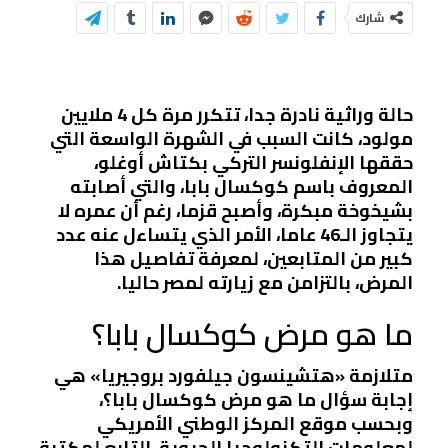
شارك
حالة وراثية نادرة جدا، تتكرر مرة كل 4 ملايين
مولود، كانت السبب في الشهرة الواسعة التي
حققها الإنفلونسر التركي بكتاش أوغلو،
المعروف باسم كوكسال بابا، والتي أصابته
بشيخوخة مبكرة، وأصبح قزما، رغم أن عمره لا
يتجاوز الـ46 عاما، الأمر الذي يتساءل عنه عدد
كبير من المتابعين، لمعرفة تفاصيل هذا
المرض، بالتزامن مع زيارته لمصر حاليا.
ما هو مرض كوكسال بابا؟
متلازمة «هتشينسون جيلفورد بروجيريا» هي
إجابة سؤال ما هو مرض كوكسال بابا؟،
وبحسب موقع المركز الوطني الأمريكي
لمعلومات التكنولوجيا الحيوية، التابع لمكتبة