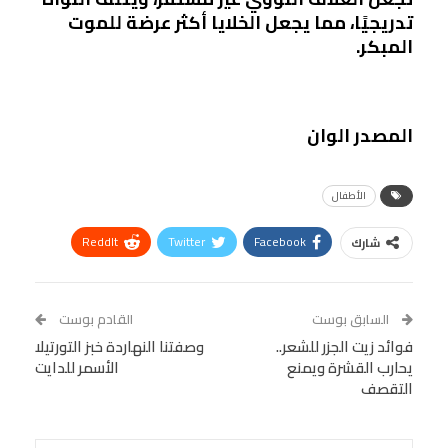
تدريجيًا، مما يجعل الخلايا أكثر عرضة للموت
المبكر.
المصدر الوان
الأطفال
ReddIt
Twitter
Facebook
شارك
Linkedin
Facebook Messenger
WhatsApp
Telegram
Tumblr
السابق بوست
القادم بوست
البريد الإلكتروني
فوائد زيت الجزر للشعر..
StumbleUpon
VK
وصفتنا النهاردة خبز التورتيلا
يحارب القشرة ويمنع
الأسمر للدايت
Viber
BlackBerry
LINE
Digg
التقصف
طباعة
OK.ru
Pinterest