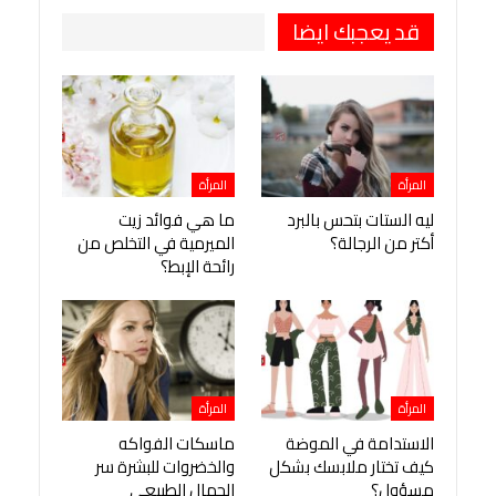
قد يعجبك ايضا
المرأة
المرأة
ليه الستات بتحس بالبرد
ما هي فوائد زيت
أكتر من الرجالة؟
الميرمية في التخلص من
رائحة الإبط؟
المرأة
المرأة
الاستدامة في الموضة
ماسكات الفواكه
كيف تختار ملابسك بشكل
والخضروات للبشرة سر
مسؤول؟
الجمال الطبيعي