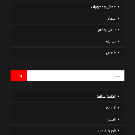
عجائن ومخبوزات
عصائر
لانش بوكس
فواكه
قصص
أنظمة غذائية
الاسرة
الحمل
الحياة & حب