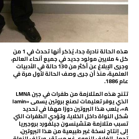
هذه الحالة نادرة جدا، يُذكر أنها تحدث في 1 من
كل 4 ملايين مولود جديد في جميع أنحاء العالم،
وجرى الإبلاغ عن أكثر من 130 حالة في الأدبيات
العلمية، منذ أن جرى وصف الحالة لأول مرة في
عام 1886.
تتنج هذه المتلازمة من طفرات في جين LMNA
الذي يوفر تعليمات لصنع بروتين يسمى «lamin
A»، يلعب هذا البروتين دورًا مهمًا في تحديد
شكل النواة داخل الخلايا، وتؤدي الطفرات التي
تسبب متلازمة هتشينسون جيلفورد بروجيريا
إلى إنتاج نسخة غير طبيعية من هذا البروتين،
تجعل الغلاف النووي غير مستقر، ويتلف النواة