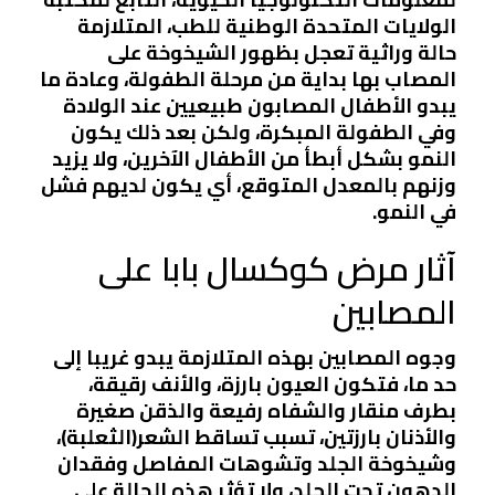
الولايات المتحدة الوطنية للطب، المتلازمة
حالة وراثية تعجل بظهور الشيخوخة على
المصاب بها بداية من مرحلة الطفولة، وعادة ما
يبدو الأطفال المصابون طبيعيين عند الولادة
وفي الطفولة المبكرة، ولكن بعد ذلك يكون
النمو بشكل أبطأ من الأطفال الآخرين، ولا يزيد
وزنهم بالمعدل المتوقع، أي يكون لديهم فشل
في النمو.
آثار مرض كوكسال بابا على
المصابين
وجوه المصابين بهذه المتلازمة يبدو غريبا إلى
حد ما، فتكون العيون بارزة، والأنف رقيقة،
بطرف منقار والشفاه رفيعة والذقن صغيرة
والأذنان بارزتين، تسبب تساقط الشعر(الثعلبة)،
وشيخوخة الجلد وتشوهات المفاصل وفقدان
الدهون تحت الجلد، ولا تؤثر هذه الحالة على