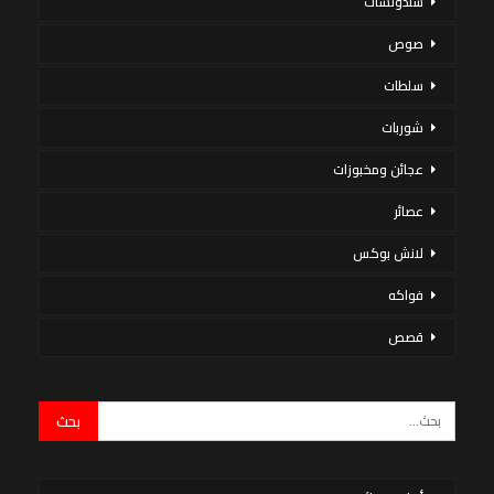
سندوتشات
صوص
سلطات
شوربات
عجائن ومخبوزات
عصائر
لانش بوكس
فواكه
قصص