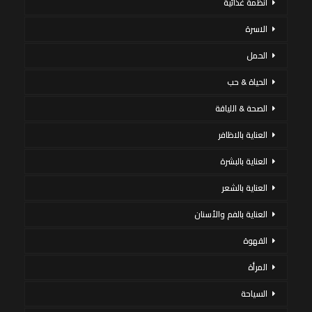
أنظمة غذائية
الاسرة
الحمل
الحياة & حب
الصحة & اللياقة
العناية بالاظافر
العناية بالبشرة
العناية بالشعر
العناية بالفم والأسنان
القهوة
المرأة
السياحة