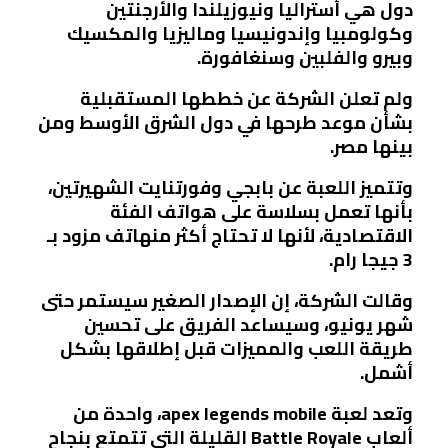
دول هي أستراليا ونيوزيلندا والأرجنتين
وكولومبيا وإندونيسيا وماليزيا والمكسيك
وبيرو والفلبين وسنغافورة.
ولم تعلن الشركة عن خططها المستقبلية
بشأن موعد طرحها في دول الشرق الأوسط ومن
بينها مصر.
وتتميز اللعبة عن بابجي وفورتنايت الشهيرتين،
بأنها تعمل بسلاسة على هواتف الفئة
الاقتصادية، لأنها لا تحتاج أكثر منهاتف مزود بـ
3 جيجا رام.
وقالت الشركة، إن الإصدار الصغير سيستمر حتى
شهر يونيو، وسيساعد الفريق على تحسين
طريقة اللعب والمميزات قبل إطلاقها بشكل
أشمل.
وتعد لعبة apex legends mobile، واحدة من
ألعاب Battle Royale القليلة التي تتمتع بنجاح