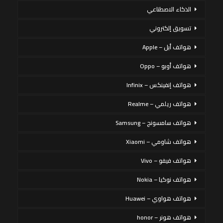
الذكاء الاصطناعي
تسويق إلكتروني
هواتف أبل – Apple
هواتف أوبو – Oppo
هواتف إنفينكس – Infinix
هواتف ريلمي – Realme
هواتف سامسونج – Samsung
هواتف شاومي – Xiaomi
هواتف فيفو – Vivo
هواتف نوكيا – Nokia
هواتف هواوي – Huawei
هواتف هونر – honor