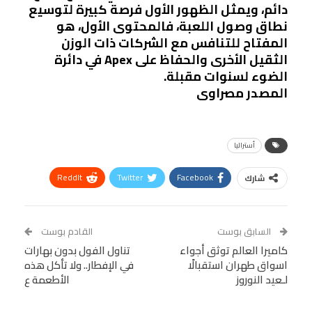
دائم، ويمثل الظهور الأول فرصة كبيرة لتوسيع
نطاق وصول اللعبة، فالمحتوى الأول، هو
المفتاح للتنافس مع الشركات ذات الوزن
الثقيل الأخرى والحفاظ على Apex في دائرة
الضوء لسنوات مقبلة.
المصدر مصراوى
أستراليا
ReddIt
Twitter
Facebook
شارك
Linkedin
Facebook Messenger
WhatsApp
Telegram
Tumblr
السابق بوست
القادم بوست
البريد الإلكتروني
كاميرا العالم توثق أجواء
StumbleUpon
VK
تناول الفول بدون بهارات
اسواق طهران استقبالًا
في الإفطار.. ولا تأكل هذه
Viber
BlackBerry
LINE
Digg
لـعيد النوروز
الأطعمة ع
طباعة
OK.ru
Pinterest