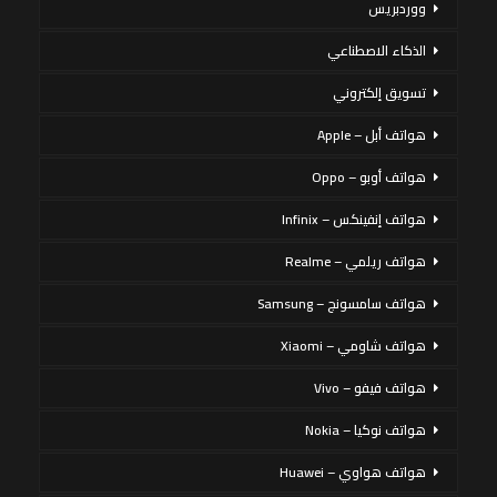
ووردبريس
الذكاء الاصطناعي
تسويق إلكتروني
هواتف أبل – Apple
هواتف أوبو – Oppo
هواتف إنفينكس – Infinix
هواتف ريلمي – Realme
هواتف سامسونج – Samsung
هواتف شاومي – Xiaomi
هواتف فيفو – Vivo
هواتف نوكيا – Nokia
هواتف هواوي – Huawei