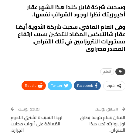
وسحبت شركة فايزر كندا هذا الشهر عقار
أكيوريتك نظرا لوجود الشوائب نفسها.
وفي العام الماضي، سحبت شركة الأدوية أيضا
عقار شانتيكس المضاد للتدخين بسبب ارتفاع
مستويات النتروزامين في تلك الأقراص.
المصدر مصراوى
العلاج
ReddIt
Twitter
Facebook
شارك
Linkedin
Facebook Messenger
WhatsApp
Telegram
Tumblr
السابق بوست
القادم بوست
البريد الإلكتروني
الفنان بسام كوسا يطلق
StumbleUpon
VK
لهذا السبب لا تشتري اللحوم
اول روايته تحت هذا
المُعلقة على أبواب محلات
Viber
BlackBerry
LINE
Digg
العنوان..
الجزارة.