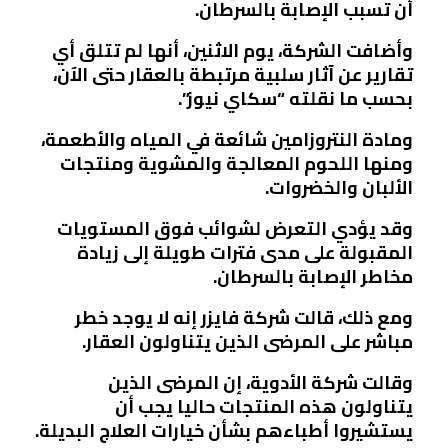
أن تسبب الإصابة بالسرطان.
وأضافت الشركة، يوم الاثنين، أنها لم تتلق أي
تقارير عن آثار سلبية مرتبطة بالعقار حتى الآن،
بحسب ما نقلته “سكاي نيوز”.
ومادة النتروزامين شائعة في المياه والأطعمة،
ومنها اللحوم المعالجة والمشوية ومنتجات
الألبان والخضروات.
وقد يؤدي التعرض لشوائب فوق المستويات
المقبولة على مدى فترات طويلة إلى زيادة
مخاطر الإصابة بالسرطان.
ومع ذلك، قالت شركة فايزر إنه لا يوجد خطر
مباشر على المرضى الذين يتناولون العقار.
وقالت شركة الأدوية، إن المرضى الذين
يتناولون هذه المنتجات حاليا يجب أن
يستشيروا أطباءهم بشأن خيارات العلاج البديلة.