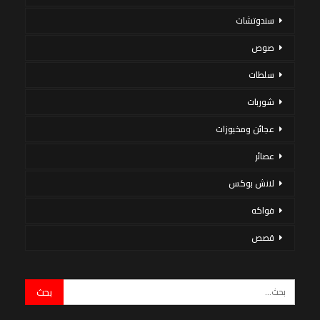
سندوتشات
صوص
سلطات
شوربات
عجائن ومخبوزات
عصائر
لانش بوكس
فواكه
قصص