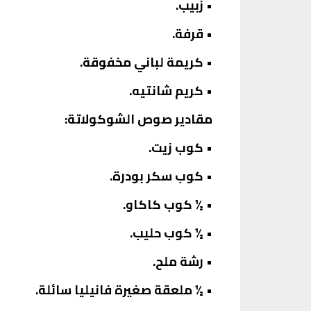
• زبيب.
• قرفة.
• كريمة لباني مخفوقة.
• كريم شانتيه.
مقادير صوص الشوكولاتة:
• كوب زيت.
• كوب سكر بودرة.
• ½ كوب كاكاو.
• ½ كوب حليب.
• رشة ملح.
• ½ ملعقة صغيرة فانيليا سائلة.