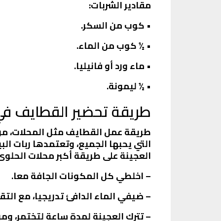
مقادير الشربات:
• كوب من السكر.
• ½ كوب من الماء.
• ماء ورد أو فانيليا.
• ½ ليمونة.
طريقة تحضير القطايف في 
طريقة عمل القطايف مثل المحلات، من ا
التي يحبها الجميع، وتعتمدها ربات ال
العجينة على طريقة أكبر محلات الحلوى
– اخلطي كل المكونات الجافة معا.
– ضيفي الماء الدافئ تدريجيا، مع الت
– تترك العجينة لمدة ساعة لتختمر، وم