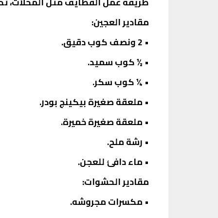
طريقة عمل القطايف مثل المحلات، تحتاج
مقادير العجين:
• 2 ونصف كوب دقيق.
• ½ كوب سميد.
• ¼ كوب سكر.
• ملعقة صغيرة بيكينج بودر.
• ملعقة صغيرة خميرة.
• رشة ملح.
• ماء دافئ للعجن.
مقادير الحشوات:
• مكسرات مجروشه.