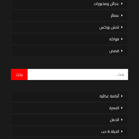
عجائن ومخبوزات
عصائر
لانش بوكس
فواكه
قصص
أنظمة غذائية
الاسرة
الحمل
الحياة & حب