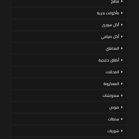
مطبخ
مأكولات بحرية
أكل سورى
أكل صيامي
المحاشي
أطباق خليجية
المخللات
المعكرونة
سندوتشات
صوص
سلطات
شوربات