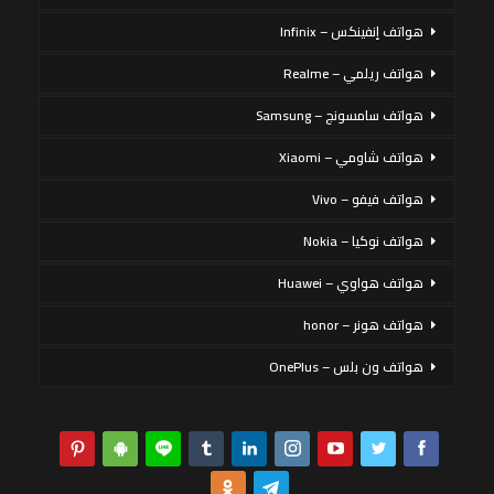
هواتف إنفينكس – Infinix
هواتف ريلمي – Realme
هواتف سامسونج – Samsung
هواتف شاومي – Xiaomi
هواتف فيفو – Vivo
هواتف نوكيا – Nokia
هواتف هواوي – Huawei
هواتف هونر – honor
هواتف ون بلس – OnePlus