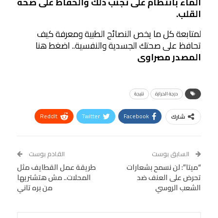
الماء بانتظام على تجنب ذلك والحفاظ على صحة
القلب.
لمتابعة كل ما يخص النصائح الطبية ومعرفة كيف
تحافظ على صحتك الجسدية والنفسية.. اضغط هنا
المصدر مصراوى
درجة الحرارة
نتيجة
ReddIt
Twitter
Facebook
شارك
Linkedin
Facebook Messenger
WhatsApp
Telegram
Tumblr
السابق بوست
القادم بوست
البريد الإلكتروني
“ميتا”: لن نسمح بشعارات
StumbleUpon
VK
طريقة عمل القطايف مثل
تحرض على العنف ضد
المحلات.. مش هتشتريها
Viber
BlackBerry
LINE
Digg
الشعب الروسي
من بره تاني
طباعة
OK.ru
Pinterest