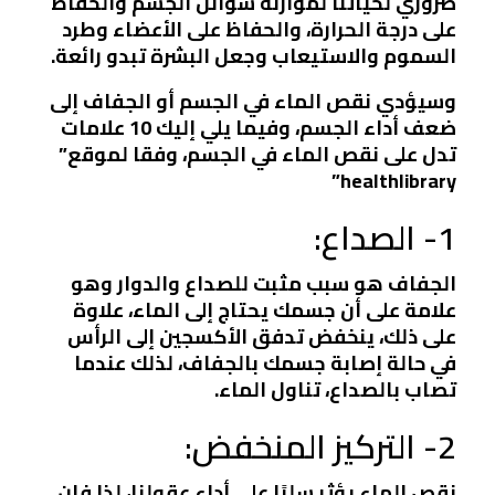
ضروري لحياتنا لموازنة سوائل الجسم والحفاظ
على درجة الحرارة، والحفاظ على الأعضاء وطرد
السموم والاستيعاب وجعل البشرة تبدو رائعة.
وسيؤدي نقص الماء في الجسم أو الجفاف إلى
ضعف أداء الجسم، وفيما يلي إليك 10 علامات
تدل على نقص الماء في الجسم، وفقا لموقع”
healthlibrary”
1- الصداع:
الجفاف هو سبب مثبت للصداع والدوار وهو
علامة على أن جسمك يحتاج إلى الماء، علاوة
على ذلك، ينخفض تدفق الأكسجين إلى الرأس
في حالة إصابة جسمك بالجفاف، لذلك عندما
تصاب بالصداع، تناول الماء.
2- التركيز المنخفض:
نقص الماء يؤثر سلبًا على أداء عقولنا، لذا فإن