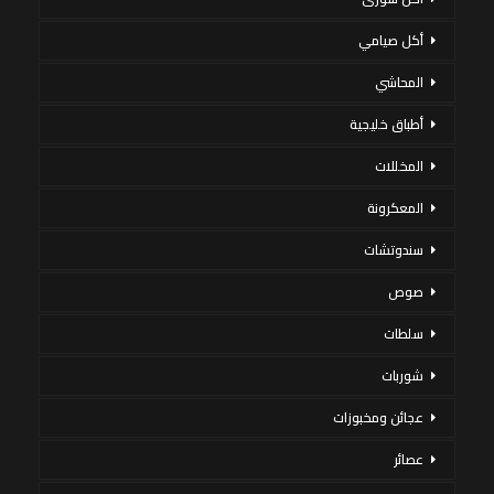
أكل صيامي
المحاشي
أطباق خليجية
المخللات
المعكرونة
سندوتشات
صوص
سلطات
شوربات
عجائن ومخبوزات
عصائر