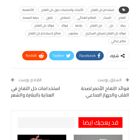
استخدام خل التفاح
الأبحاث والدراسات حول خل التفاح
الأطعمة
التفاح
السكر
النظام الغذائي
انخفاض
تناول
حرقة المعدة
حياة
خل
خل التفاح
علاقة
فوائد
فوائد خل التفاح
فوائد خل التفاح لمرضى السكري
مشروب
نصائح لاستخدام خل التفاح
نظام غذائي
ReddIt
Twitter
Facebook
شارك
Linkedin
Facebook Messenger
WhatsApp
Telegram
Tumblr
السابق بوست
القادم بوست
البريد الإلكتروني
فوائد التفاح الأحمر لصحة
StumbleUpon
VK
استخدامات خل التفاح في
القلب والجهاز المناعي
العناية بالبشرة والشعر
Viber
BlackBerry
LINE
Digg
طباعة
OK.ru
Pinterest
قد يعجبك ايضا