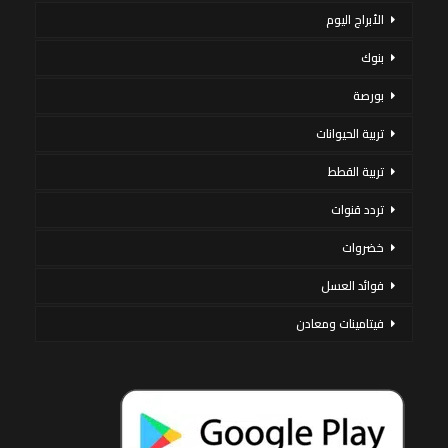
الأبراج اليوم
بنوك
بورصة
تربية الحيوانات
تربية القطط
تردد قنوات
خضروات
فوائد العسل
فيتامينات ومعادن