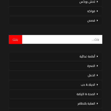
لانش بوكس
فواكه
قصص
أنظمة غذائية
الاسرة
الحمل
الحياة & حب
الصحة & اللياقة
العناية بالاظافر