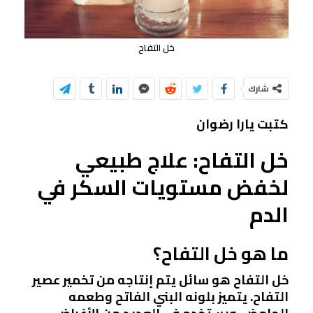
خل التفاح
شارك
كتبت يارا رضوان
خل التفاح: علاج طبيعي
لخفض مستويات السكر في
الدم
ما هو خل التفاح؟
خل التفاح هو سائل يتم إنتاجه من تخمير عصير
التفاح. يتميز بلونه البني الفاتح وطعمه