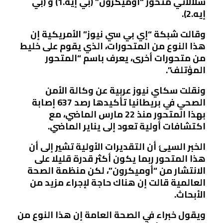
سلالاتي متحور “أوميكرون” (بي إيه.1) و (بي
إيه.2).
وقالت شبكة “إي بي سي نيوز” الأمريكية إن
هذا النوع من المتحورات، الذي يقوم على خليط
من متحورات أخرى، يعرف باسم “المتحور
المؤتلف”.
ونقلت سكاي نيوز عربية عن وكالة الأمن
الصحي في بريطانيا تأكيدها رصد 637 إصابة
بهذا المتحور منذ 22 مارس الماضي، مع
اكتشافات أولية تعود إلى يناير الماضي.
الخبر السيئ أن التقديرات الأولية تشير إلى أن
هذا المتحور ربما يكون أكثر قدرة قليلا على
الانتشار من “أوميكرون”، لكن منظمة الصحة
العالمية قالت إن هناك حاجة لإجراء مزيد من
الأبحاث.
ويقول خبراء في الصحة العامة إن هذا النوع من