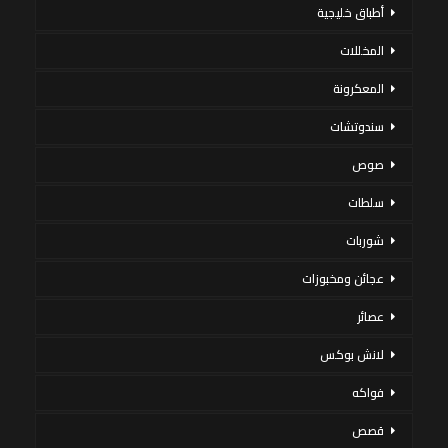
أطباق خليجية
المخللات
المعكرونة
سندوتشات
صوص
سلطات
شوربات
عجائن ومخبوزات
عصائر
لانش بوكس
فواكه
قصص