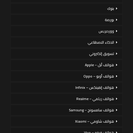
بنوك
بورصة
ووردبريس
الذكاء الاصطناعي
تسويق إلكتروني
هواتف أبل – Apple
هواتف أوبو – Oppo
هواتف إنفينكس – Infinix
هواتف ريلمي – Realme
هواتف سامسونج – Samsung
هواتف شاومي – Xiaomi
هواتف فيفو – Vivo