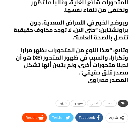
المتحورات شائع للغاية، وغالبا ما تظهر
وتختفي من تلقاء نفسها.
ويوضح الخبير في الأمراض المعدية، جون
براونشتاين: “حتى الآن، لا توجد مخاوف حقيقية
تتصل بالصحة العامة”.
وتابع: “هذا النوع من المتحورات يظهر مرارا
وتكرارا، والسبب في ظهور المتحور (XE) هو أن
لدينا متحورات أخرى، ولم يتبين أنها تشكل
مصدر قلق حقيقي”.
المصدر مصراوى
الصحة
الصحي
فيروس
كورونا
ReddIt
Twitter
Facebook
شارك
Linkedin
Facebook Messenger
WhatsApp
Telegram
Tumblr