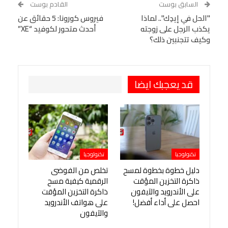
السابق بوست
القادم بوست
البريد الإلكتروني
"الحل في إيدِك".. لماذا
StumbleUpon
VK
فيروس كورونا: 5 حقائق عن
يكذب الرجل على زوجته
أحدث متحور لكوفيد “XE”
Viber
BlackBerry
LINE
Digg
وكيف تتجنبين ذلك؟
طباعة
OK.ru
Pinterest
قد يعجبك ايضا
تكنولوجيا
تكنولوجيا
دليل خطوة بخطوة لمسح
تخلص من الفوضى
ذاكرة التخزين المؤقت
الرقمية كيفية مسح
على الأندرويد والآيفون
ذاكرة التخزين المؤقت
احصل على أداء أفضل!
على هواتف الأندرويد
والآيفون