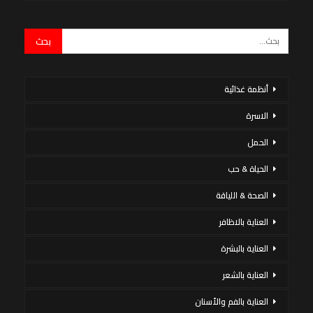
أنظمة غذائية
الاسرة
الحمل
الحياة & حب
الصحة & اللياقة
العناية بالاظافر
العناية بالبشرة
العناية بالشعر
العناية بالفم والأسنان