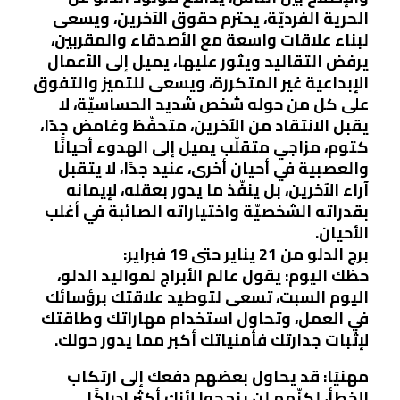
الحرية الفرديّة، يحترم حقوق الآخرين، ويسعى
لبناء علاقات واسعة مع الأصدقاء والمقربين،
يرفض التقاليد ويثور عليها، يميل إلى الأعمال
الإبداعية غير المتكررة، ويسعى للتميز والتفوق
على كل من حوله شخص شديد الحساسيّة، لا
يقبل الانتقاد من الآخرين، متحفّظ وغامض جدًا،
كتوم، مزاجي متقلّب يميل إلى الهدوء أحيانًا
والعصبية في أحيان أخرى، عنيد جدًا، لا يتقبل
آراء الآخرين، بل ينفّذ ما يدور بعقله، لإيمانه
بقدراته الشخصيّة واختياراته الصائبة في أغلب
الأحيان.
برج الدلو من 21 يناير حتى 19 فبراير:
حظك اليوم: يقول عالم الأبراج لمواليد الدلو،
اليوم السبت، تسعى لتوطيد علاقتك برؤسائك
في العمل، وتحاول استخدام مهاراتك وطاقتك
لإثبات جدارتك فأمنياتك أكبر مما يدور حولك.
مهنيًا: قد يحاول بعضهم دفعك إلى ارتكاب
الخطأ، لكنّهم لن ينجحوا لأنك أكثر إدراكًا