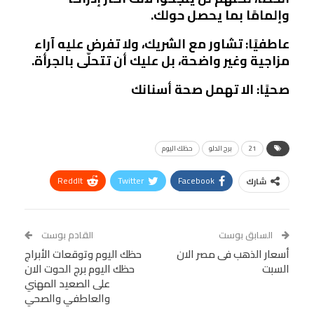
وإلمامًا بما يحصل حولك.
عاطفيًا: تشاور مع الشريك، ولا تفرض عليه آراء
مزاجية وغير واضحة، بل عليك أن تتحلّى بالجرأة.
صحيًا: الا تهمل صحة أسنانك
21
برج الدلو
حظك اليوم
ReddIt
Twitter
Facebook
شارك
Linkedin
Facebook Messenger
WhatsApp
Telegram
Tumblr
السابق بوست
القادم بوست
البريد الإلكتروني
أسعار الذهب فى مصر الان
StumbleUpon
VK
حظك اليوم وتوقعات الأبراج
السبت
حظك اليوم برج الحوت الان
Viber
BlackBerry
LINE
Digg
على الصعيد المهني
والعاطفي والصحي
طباعة
OK.ru
Pinterest