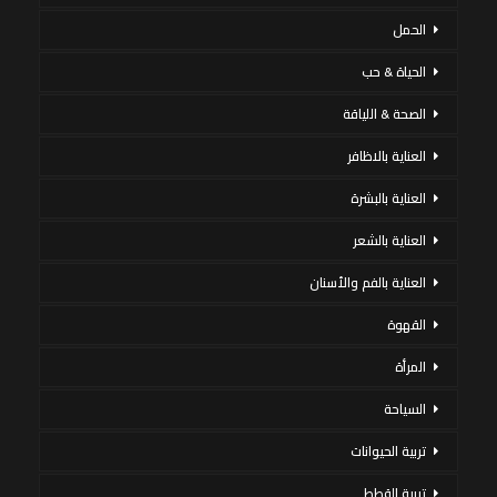
الحمل
الحياة & حب
الصحة & اللياقة
العناية بالاظافر
العناية بالبشرة
العناية بالشعر
العناية بالفم والأسنان
القهوة
المرأة
السياحة
تربية الحيوانات
تربية القطط