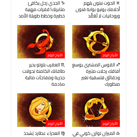
♓ الحوت نبتون يلهم
♑ الجدي زحل يكافئ
أحلامك يونيو بوابة فنون
مثابرتك! قفزات مهنية
وروحانيات لا تُعَقَّد
خطيرة وخطط طويلة الأمد
الأبراج اليوم
الأبراج اليوم
♐ القوس المشتري يوسع
♏ العقرب بلوتو يحرر
آفاقك رحلات مثيرة
طاقاتك الكامنة تحولات
وحقائق فلسفية تغير
جذرية ومفاجآت مالية
منظورك
صادمة
الأبراج اليوم
الأبراج اليوم
♎ الميزان توازن كوني في
♍ العذراء عطارد يَشحذ