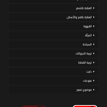
العناية بالشعر
العناية بالفم والأسنان
القهوة
المرأة
السياحة
تربية الحيوانات
تربية القطط
دايت
منوعات
موضوع تعبير