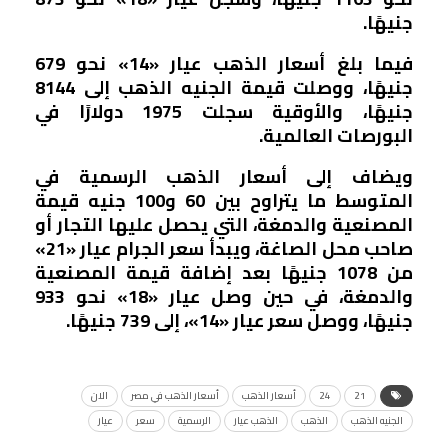
جنيهًا.
فيما بلغ أسعار الذهب عيار «14» نحو 679
جنيهًا، ووصلت قيمة الجنيه الذهب إلى 8144
جنيهًا، والأوقية سجلت 1975 دولارًا في
البورصات العالمية.
ويضاف إلى أسعار الذهب الرسمية في
المتوسط ما يتراوح بين 60 و100 جنيه قيمة
المصنعية والدمغة، التي يحصل عليها التجار أو
صاحب محل الصاغة، ويبدأ سعر الجرام عيار «21»
من 1078 جنيهًا بعد إضافة قيمة المصنعية
والدمغة، في حين وصل عيار «18» نحو 933
جنيهًا، ووصل سعر عيار «14»، إلى 739 جنيهًا.
21
24
أسعار الذهب
أسعار الذهب في مصر
الان
الجنيه الذهب
الذهب
الذهب عيار
الرسمية
سعر
عيار