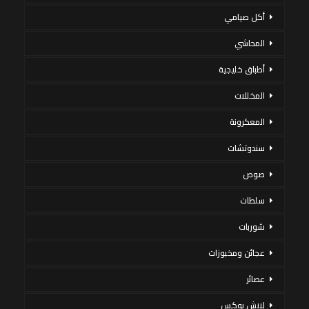
أكل صيامي
المحاشي
أطباق خليجية
المخللات
المعكرونة
سندوتشات
صوص
سلطات
شوربات
عجائن ومخبوزات
عصائر
لانش بوكس