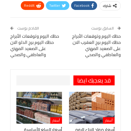
ReddIt
Twitter
Facebook
شارك
Linkedin
Facebook Messenger
WhatsApp
Telegram
Tumblr
السابق بوست
القادم بوست
البريد الإلكتروني
حظك اليوم وتوقعات الأبراج
StumbleUpon
VK
حظك اليوم وتوقعات الأبراج
حظك اليوم برج العقرب الان
حظك اليوم برج الدلو الان
Viber
BlackBerry
LINE
Digg
على الصعيد المهني
على الصعيد المهني
والعاطفي والصحي
والعاطفي والصحي
طباعة
OK.ru
Pinterest
قد يعجبك ايضا
أسعار
أسعار
أسعار مواد البناء اليوم
أسعار السلع الأساسية