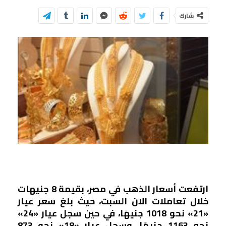
شارك
ارتفعت أسعار الذهب في مصر، بقيمة 8 جنيهات
خلال تعاملات الان السبت، حيث بلغ سعر عيار
«21» نحو 1018 جنيهًا، في حين سجل عيار «24»
نحو 1163 جنيهًا، وسجل عيار «18» نحو
873