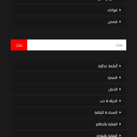
فواكه
قصص
أنظمة غذائية
الاسرة
الحمل
الحياة & حب
الصحة & اللياقة
العناية بالاظافر
العناية بالبشرة