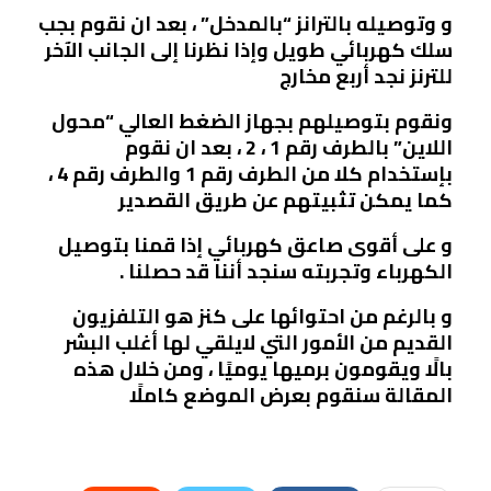
و وتوصيله بالترانز “بالمدخل” ، بعد ان نقوم بجب
سلك كهربائي طويل وإذا نظرنا إلى الجانب الآخر
للترنز نجد أربع مخارج
ونقوم بتوصيلهم بجهاز الضغط العالي “محول
اللاين” بالطرف رقم 1 ، 2 ، بعد ان نقوم
بإستخدام كلا من الطرف رقم 1 والطرف رقم 4 ،
كما يمكن تثبيتهم عن طريق القصدير
و على أقوى صاعق كهربائي إذا قمنا بتوصيل
الكهرباء وتجربته سنجد أننا قد حصلنا .
و بالرغم من احتوائها على كنز هو التلفزيون
القديم من الأمور التي لايلقي لها أغلب البشر
بالًا ويقومون برميها يوميًا ، ومن خلال هذه
المقالة سنقوم بعرض الموضع كاملًا