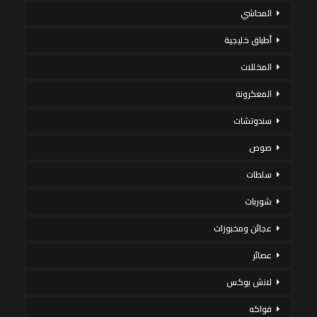
المحاشي
أطباق خليجية
المخللات
المعكرونة
سندوتشات
صوص
سلطات
شوربات
عجائن ومخبوزات
عصائر
لانش بوكس
فواكه