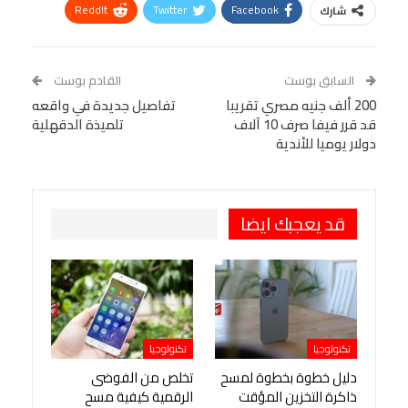
ReddIt
Twitter
Facebook
شارك
Linkedin
Facebook Messenger
WhatsApp
Telegram
Tumblr
السابق بوست
القادم بوست
البريد الإلكتروني
200 ألف جنيه مصري تقريبا
StumbleUpon
VK
تفاصيل جديدة في واقعه
قد قرر فيفا صرف 10 آلاف
تلميذة الدقهلية
Viber
BlackBerry
LINE
Digg
دولار يوميا للأندية
طباعة
OK.ru
Pinterest
قد يعجبك ايضا
تكنولوجيا
تكنولوجيا
دليل خطوة بخطوة لمسح
تخلص من الفوضى
ذاكرة التخزين المؤقت
الرقمية كيفية مسح