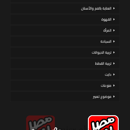
العناية بالفم والأسنان
القهوة
المرأة
السياحة
تربية الحيوانات
تربية القطط
دايت
منوعات
موضوع تعبير