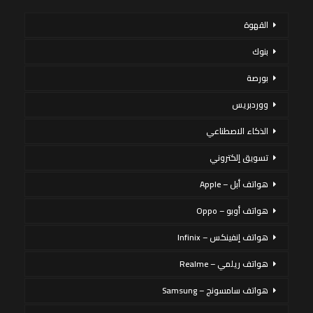
القهوة
بنوك
بورصة
ووردبريس
الذكاء الاصطناعي
تسويق إلكتروني
هواتف أبل – Apple
هواتف أوبو – Oppo
هواتف إنفينكس – Infinix
هواتف ريلمي – Realme
هواتف سامسونج – Samsung