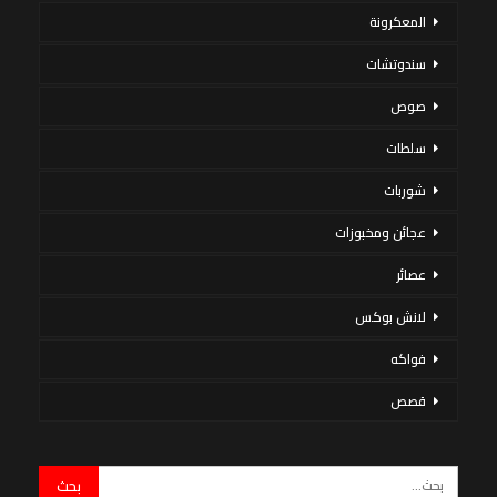
المعكرونة
سندوتشات
صوص
سلطات
شوربات
عجائن ومخبوزات
عصائر
لانش بوكس
فواكه
قصص