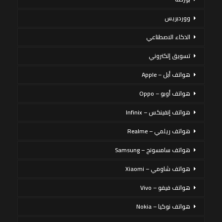
ووردبريس
الذكاء الاصطناعي
تسويق إلكتروني
هواتف أبل – Apple
هواتف أوبو – Oppo
هواتف إنفينكس – Infinix
هواتف ريلمي – Realme
هواتف سامسونج – Samsung
هواتف شاومي – Xiaomi
هواتف فيفو – Vivo
هواتف نوكيا – Nokia