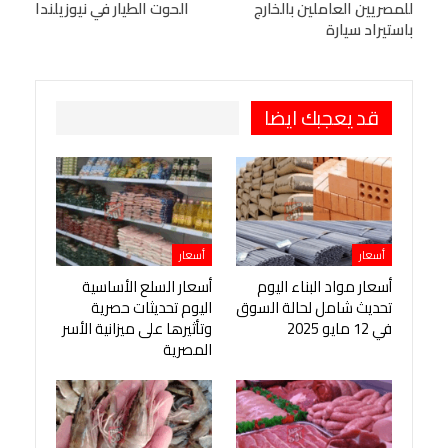
للمصريين العاملين بالخارج
الحوت الطيار في نيوزيلندا
Viber
BlackBerry
LINE
Digg
باستيراد سيارة
طباعة
OK.ru
Pinterest
قد يعجبك ايضا
أسعار
أسعار
أسعار مواد البناء اليوم
أسعار السلع الأساسية
تحديث شامل لحالة السوق
اليوم تحديثات حصرية
في 12 مايو 2025
وتأثيرها على ميزانية الأسر
المصرية