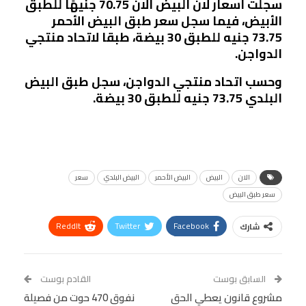
سجلت أسعار لان البيض الان 70.75 جنيهًا للطبق
الأبيض، فيما سجل سعر طبق البيض الأحمر
73.75 جنيه للطبق 30 بيضة، طبقا لاتحاد منتجي
الدواجن.
وحسب اتحاد منتجي الدواجن، سجل طبق البيض
البلدي 73.75 جنيه للطبق 30 بيضة.
الان
البيض
البيض الأحمر
البيض البلدي
سعر
سعر طبق البيض
ReddIt
Twitter
Facebook
شارك
Linkedin
Facebook Messenger
WhatsApp
Telegram
Tumblr
السابق بوست
القادم بوست
البريد الإلكتروني
مشروع قانون يعطي الحق
StumbleUpon
VK
نفوق 470 حوت من فصيلة