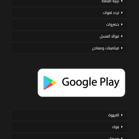
تربية القطط
تردد قنوات
خضروات
فوائد العسل
فيتامينات ومعادن
القهوة
بنوك
بورصة