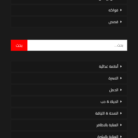
فواكه
قصص
أنظمة غذائية
الاسرة
الحمل
الحياة & حب
الصحة & اللياقة
العناية بالاظافر
العناية بالبشرة