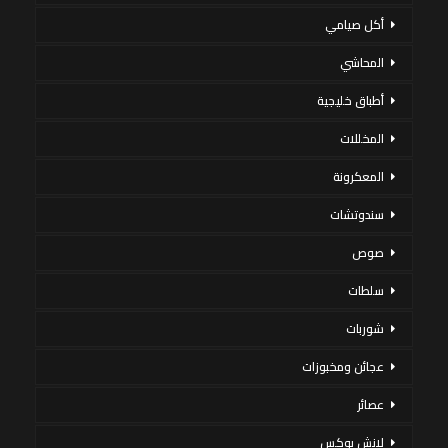
أكل صيامي
المحاشي
أطباق خليجية
المخللات
المعكرونة
سندوتشات
صوص
سلطات
شوربات
عجائن ومخبوزات
عصائر
لانش بوكس