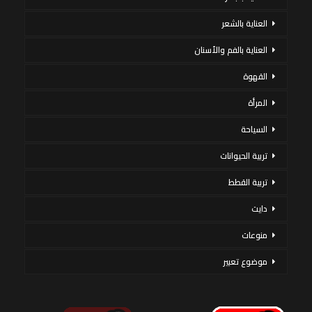
العناية بالشعر
العناية بالفم والأسنان
القهوة
المرأة
السياحة
تربية الحيوانات
تربية القطط
دايت
منوعات
موضوع تعبير