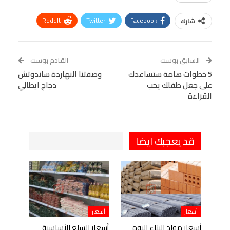
ReddIt
Twitter
Facebook
شارك
Linkedin
Facebook Messenger
WhatsApp
Telegram
Tumblr
السابق بوست
القادم بوست
البريد الإلكتروني
5 خطوات هامة ستساعدك
StumbleUpon
VK
وصفتنا النهاردة ساندوتش
على جعل طفلك يحب
دجاج ايطالي
Viber
BlackBerry
LINE
Digg
القراءة
طباعة
OK.ru
Pinterest
قد يعجبك ايضا
أسعار
أسعار
أسعار مواد البناء اليوم
أسعار السلع الأساسية