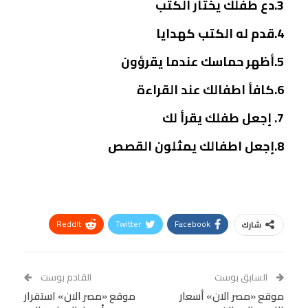
3.دع طفلك يختار الكتب
4.قدم له الكتب كهدايا
5.أظهر حماسك عندما يقرؤون
6.كافأ اطفالك عند القراءة
7. إجعل طفلك يقرأ لك
8.إجعل اطفالك يمثلون القصص
ReddIt
Twitter
Facebook
شارك
Linkedin
Facebook Messenger
WhatsApp
Telegram
Tumblr
السابق بوست
القادم بوست
البريد الإلكتروني
موقع «مصر الان» أسعار
StumbleUpon
VK
موقع «مصر الان» استقرار