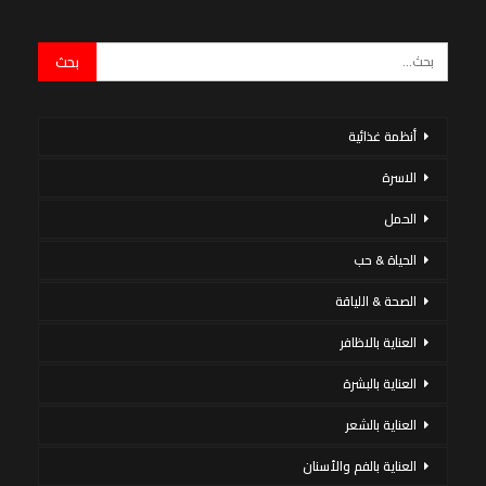
أنظمة غذائية
الاسرة
الحمل
الحياة & حب
الصحة & اللياقة
العناية بالاظافر
العناية بالبشرة
العناية بالشعر
العناية بالفم والأسنان