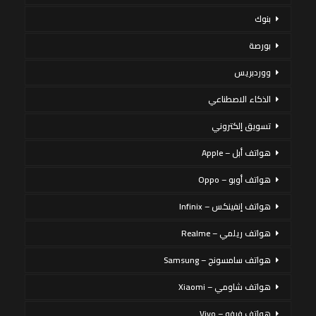
بنوك
بورصة
ووردبريس
الذكاء الاصطناعي
تسويق إلكتروني
هواتف أبل – Apple
هواتف أوبو – Oppo
هواتف إنفينكس – Infinix
هواتف ريلمي – Realme
هواتف سامسونج – Samsung
هواتف شاومي – Xiaomi
هواتف فيفو – Vivo