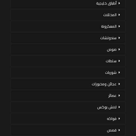
أطباق خليجية
المخللات
المعكرونة
سندوتشات
صوص
سلطات
شوربات
عجائن ومخبوزات
عصائر
لانش بوكس
فواكه
قصص