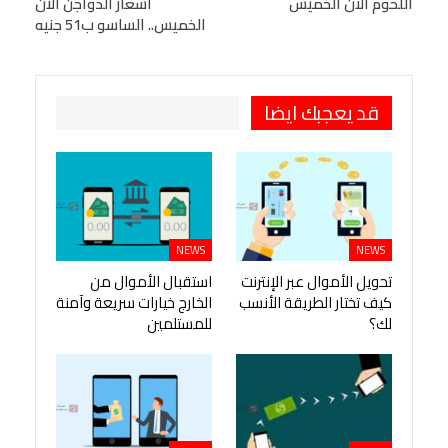
اللحوم الان الخميس
أسعار الدواجن الان
Viber
BlackBerry
LINE
Digg
الخميس.. الساسو ب51 جنيه
طباعة
OK.ru
Pinterest
قد يعجبك ايضا
NEWS
NEWS
تحويل الأموال عبر الإنترنت
استقبال الأموال من
كيف تختار الطريقة الأنسب
الخارج خيارات سريعة وآمنة
لك؟
للمستلمين