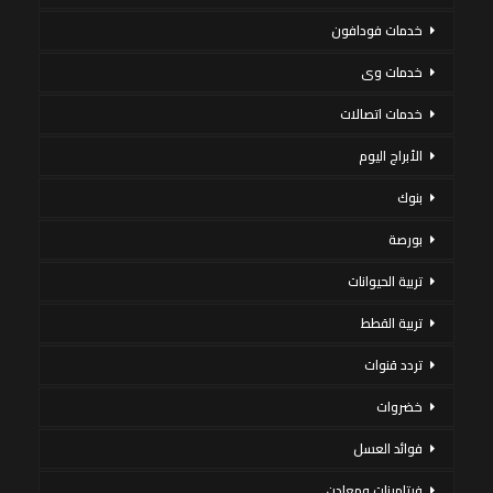
خدمات فودافون
خدمات وى
خدمات اتصالات
الأبراج اليوم
بنوك
بورصة
تربية الحيوانات
تربية القطط
تردد قنوات
خضروات
فوائد العسل
فيتامينات ومعادن