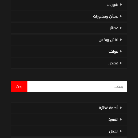
شوربات
عجائن ومخبوزات
عصائر
لانش بوكس
فواكه
قصص
أنظمة غذائية
الاسرة
الحمل