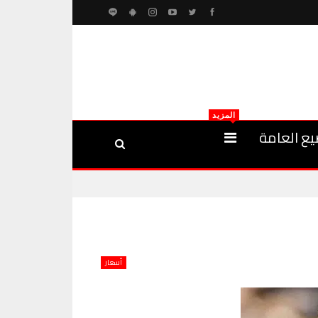
المزيد
يع العامة
أسعار