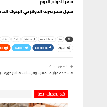
سعر الدولار اليوم
سجل سعر صرف الدولار في البنوك الخاصة، الخميس 15 ديسمبر 2022، 24.65 جنيه ل
24
أسعار الفائدة
الإسكندرية
البنك
البنوك
It
Twitter
Facebook
شارك
VK
Digg
طباعة
السابق بوست
مشاهدة مباراة المغرب وفرنسا بث مباشر كورة لايف Live
قد يعجبك ايضا