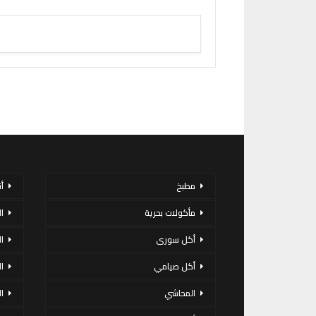
مطبخ
أ
مأكولات بحرية
ا
أكل سورى
ا
أكل صيامي
ا
المحاشي
ا