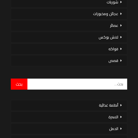
شوربات
عجائن ومخبوزات
عصائر
لانش بوكس
فواكه
قصص
أنظمة غذائية
الاسرة
الحمل