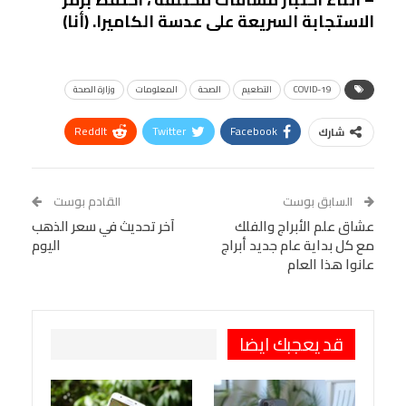
الاستجابة السريعة على عدسة الكاميرا.
(أنا)
COVID-19
التطعيم
الصحة
المعلومات
وزارة الصحة
ReddIt
Twitter
Facebook
شارك
Linkedin
Facebook Messenger
WhatsApp
Telegram
Tumblr
السابق بوست
القادم بوست
البريد الإلكتروني
عشاق علم الأبراج والفلك
StumbleUpon
VK
آخر تحديث في سعر الذهب
مع كل بداية عام جديد أبراج
اليوم
Viber
BlackBerry
LINE
Digg
عانوا هذا العام
طباعة
OK.ru
Pinterest
قد يعجبك ايضا