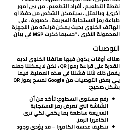
نقطة التطعيم ، أفراد التطعيم ، من بين أمور
أخرى). وبالمثل ، سيتمكن الشخص من
حفظ أو
طباعة رمز الاستجابة السريعة ،
كصورة ، على
الهاتف الخلوي بحيث يمكن قراءته من الأجهزة
المحمولة الأخرى ، “حسبما ذكرت MSP في بيان.
التوصيات
هناك أوقات يكون فيها هاتفنا الخلوي لديه
القدرة على قراءة رموز QR ، لكن لا يمكننا جعله
يفعل ذلك
لأننا فشلنا في هذه العملية.
فيما
يلي بعض التوصيات من Google
لمسح رموز QR
بشكل صحيح:
رفع مستوى السطوع: تأكد من أن
الشاشة التي تعرض رمز الاستجابة
السريعة ساطعة بما يكفي لكي ترى
الكاميرا الرمز.
تنظيف عدسة الكاميرا – قد يؤدي وجود