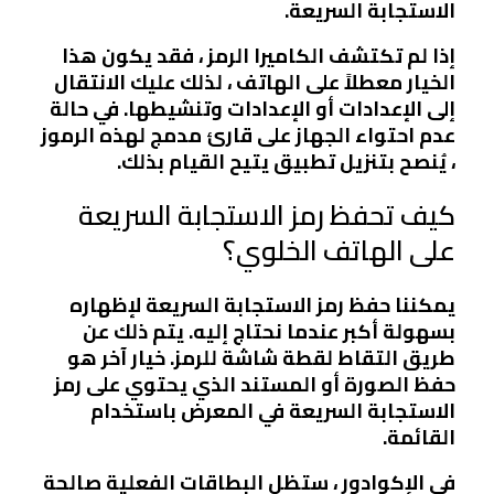
الاستجابة السريعة.
إذا لم تكتشف الكاميرا الرمز ،
فقد يكون هذا
الخيار معطلاً على الهاتف ،
لذلك عليك الانتقال
إلى
الإعدادات
أو
الإعدادات
وتنشيطها. في حالة
عدم احتواء الجهاز على قارئ مدمج لهذه الرموز
، يُنصح
بتنزيل تطبيق يتيح القيام بذلك.
كيف تحفظ رمز الاستجابة السريعة
على الهاتف الخلوي؟
يمكننا حفظ رمز الاستجابة السريعة لإظهاره
بسهولة أكبر عندما نحتاج إليه. يتم ذلك
عن
طريق التقاط لقطة شاشة للرمز.
خيار آخر هو
حفظ الصورة أو المستند الذي يحتوي على رمز
الاستجابة السريعة في
المعرض باستخدام
القائمة.
في الإكوادور ، ستظل البطاقات الفعلية صالحة