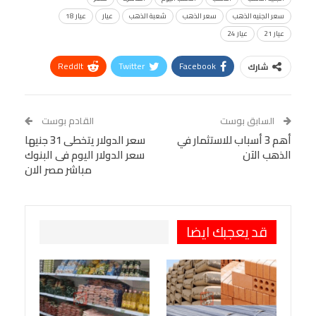
سعر الجنيه الذهب
سعر الذهب
شعبة الذهب
عيار
عيار 18
عيار 21
عيار 24
ReddIt
Twitter
Facebook
شارك
Linkedin
Facebook Messenger
WhatsApp
Telegram
Tumblr
السابق بوست
القادم بوست
البريد الإلكتروني
أهم 3 أسباب للاستثمار في
StumbleUpon
VK
سعر الدولار يتخطى 31 جنيها
الذهب الآن
سعر الدولار اليوم فى البنوك
Viber
BlackBerry
LINE
Digg
مباشر مصر الان
طباعة
OK.ru
Pinterest
قد يعجبك ايضا