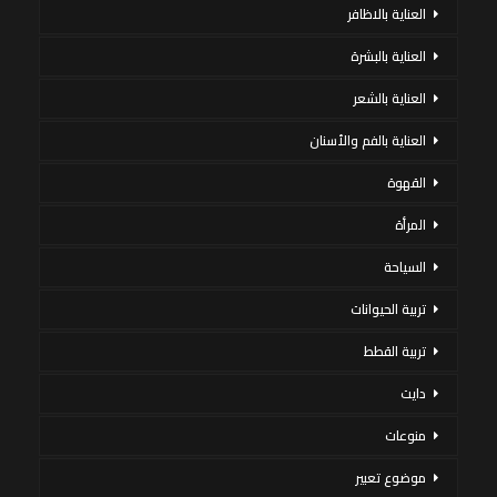
العناية بالاظافر
العناية بالبشرة
العناية بالشعر
العناية بالفم والأسنان
القهوة
المرأة
السياحة
تربية الحيوانات
تربية القطط
دايت
منوعات
موضوع تعبير