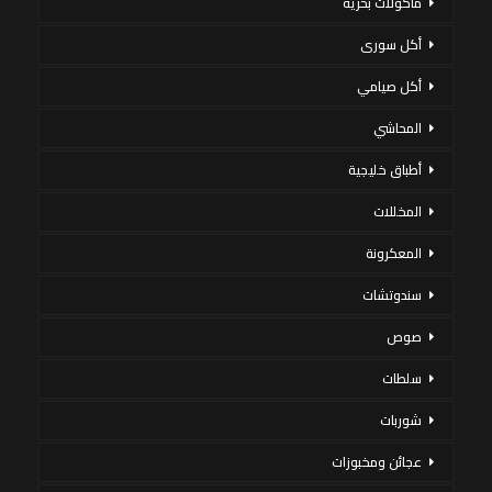
مأكولات بحرية
أكل سورى
أكل صيامي
المحاشي
أطباق خليجية
المخللات
المعكرونة
سندوتشات
صوص
سلطات
شوربات
عجائن ومخبوزات