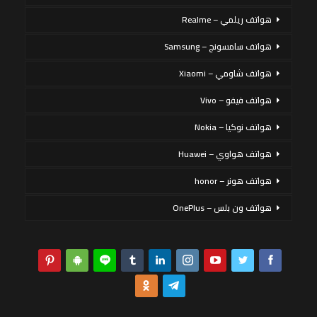
هواتف ريلمي – Realme
هواتف سامسونج – Samsung
هواتف شاومي – Xiaomi
هواتف فيفو – Vivo
هواتف نوكيا – Nokia
هواتف هواوي – Huawei
هواتف هونر – honor
هواتف ون بلس – OnePlus