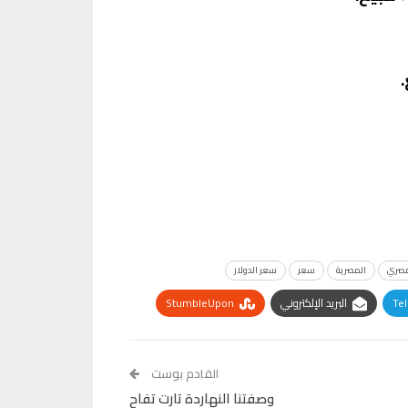
مصري
المصرية
سعر
سعر الدولار
Te
البريد الإلكتروني
StumbleUpon
القادم بوست
وصفتنا النهاردة تارت تفاح