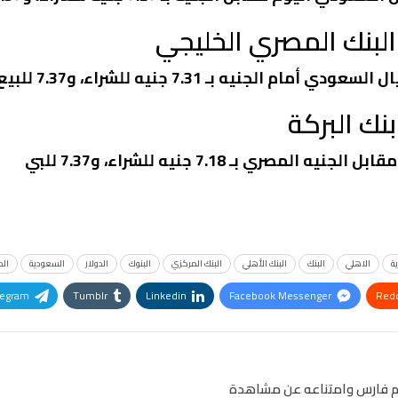
لبنك المصري الخليجي
جنيه بـ 7.31 جنيه للشراء، و7.37 للبيع.
نك البركة
ري بـ 7.18 جنيه للشراء، و7.37 للبي
ة
الاهلي
البنك
البنك الأهلي
البنك المركزي
البنوك
الدولار
السعودية
ال
legram
Tumblr
Linkedin
Facebook Messenger
Redd
Pinterest
OK.ru
يام فارس وامتناعه عن مشاهدة