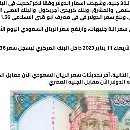
لامي والمشرق، وبنك كريدي أجريكول والبنك الاهلي ا
ار في في مصرف ابو ظبي الاسلامي 31.56 جنيه للشراء و31.60 جنيه للبيع.
7 شراء و7.38 بيع.
الدولار الآن مقابل الجنيه المصري.