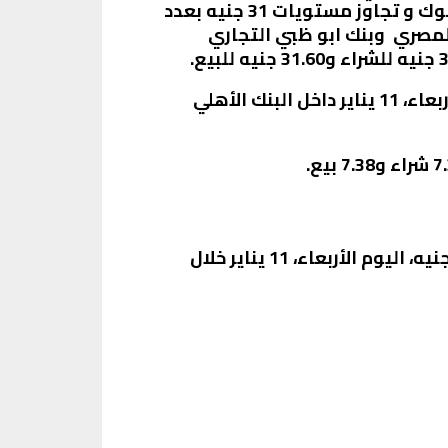
الدولار الآن داخل البنوك وكسره لحاجز الـ30 جنيه، وشهدت اسعار الدولار وفقا لاخر تحديث في البنوك و تجاوز مستويات 31 جنيه بعدد
لمصري وبنك ابو ظبي التجاري
ليتخطى على إثره سعر الريال السعودي سعر الـ8 جنيهات، وارتفع سعر الريال السعودي اليوم الأربعاء، 11 يناير داخل البنك الأهلي
يرصد « الفجر الالكتروني »، في السطور التالية، آخر تحديثات سعر الريال السعودي الآن مقابل الجنيه، اليوم الأربعاء، 11 يناير خلال