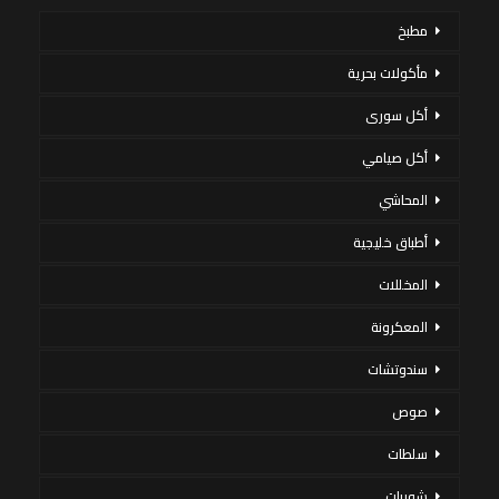
مطبخ
مأكولات بحرية
أكل سورى
أكل صيامي
المحاشي
أطباق خليجية
المخللات
المعكرونة
سندوتشات
صوص
سلطات
شوربات