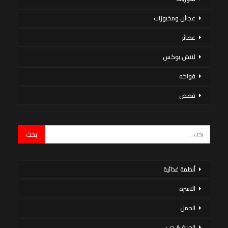
عجائن ومخبوزات
عصائر
لانش بوكس
فواكه
قصص
أنظمة غذائية
الاسرة
الحمل
الحياة & حب