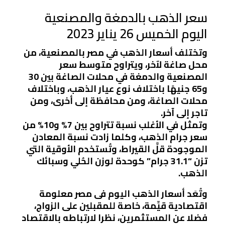
سعر الذهب بالدمغة والمصنعية
اليوم الخميس 26 يناير 2023
وتختلف أسعار الذهب في مصر بالمصنعية، من
محل صاغة لآخر، ويتراوح متوسط سعر
المصنعية والدمغة في محلات الصاغة بين 30
و65 جنيهًا باختلاف نوع عيار الذهب، وباختلاف
محلات الصاغة، ومن محافظة إلى أخرى، ومن
تاجر إلى آخر.
وتمثل في الأغلب نسبة تتراوح بين 7% و10% من
سعر جرام الذهب، وكلما زادت نسبة المعادن
الموجودة قلَّ القيراط، وتُستخدم الأوقية التي
تزن “31.1 جرام” كوحدة لوزن الحُلي وسبائك
الذهب.
وتُعَد أسعار الذهب اليوم فى مصر معلومة
اقتصادية قيِّمة، خاصة للمقبلين على الزواج،
فضلا عن المستثمرين، نظرا لارتباطه بالاقتصاد