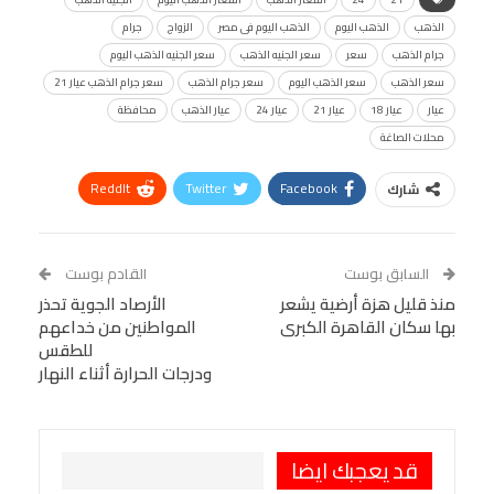
الذهب
الذهب اليوم
الذهب اليوم فى مصر
الزواج
جرام
جرام الذهب
سعر
سعر الجنيه الذهب
سعر الجنيه الذهب اليوم
سعر الذهب
سعر الذهب اليوم
سعر جرام الذهب
سعر جرام الذهب عيار 21
عيار
عيار 18
عيار 21
عيار 24
عيار الذهب
محافظة
محلات الصاغة
ReddIt
Twitter
Facebook
شارك
Linkedin
Facebook Messenger
WhatsApp
Telegram
Tumblr
السابق بوست
القادم بوست
البريد الإلكتروني
منذ قليل هزة أرضية يشعر
StumbleUpon
VK
الأرصاد الجوية تحذر
بها سكان القاهرة الكبرى
المواطنين من خداعهم
Viber
BlackBerry
LINE
Digg
للطقس
ودرجات الحرارة أثناء النهار
طباعة
OK.ru
Pinterest
قد يعجبك ايضا