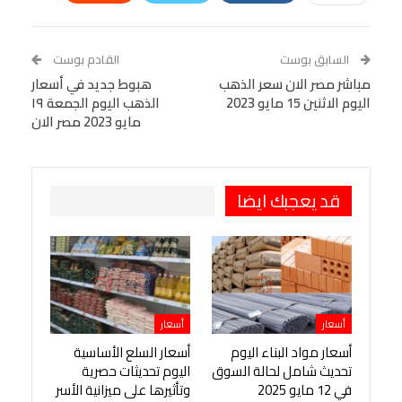
Linkedin
Facebook Messenger
WhatsApp
Telegram
Tumblr
السابق بوست
القادم بوست
البريد الإلكتروني
مباشر مصر الان سعر الذهب
StumbleUpon
VK
هبوط جديد في أسعار
اليوم الاثنين 15 مايو 2023
الذهب اليوم الجمعة ١٩
Viber
BlackBerry
LINE
Digg
مايو 2023 مصر الان
طباعة
OK.ru
Pinterest
قد يعجبك ايضا
أسعار
أسعار
أسعار مواد البناء اليوم
أسعار السلع الأساسية
تحديث شامل لحالة السوق
اليوم تحديثات حصرية
في 12 مايو 2025
وتأثيرها على ميزانية الأسر