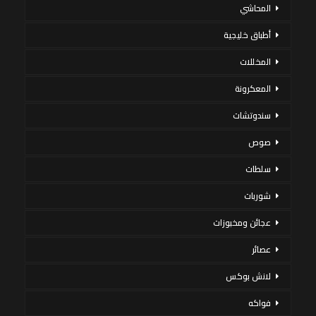
المحاشي
أطباق خليجية
المخللات
المعكرونة
سندوتشات
صوص
سلطات
شوربات
عجائن ومخبوزات
عصائر
لانش بوكس
فواكه