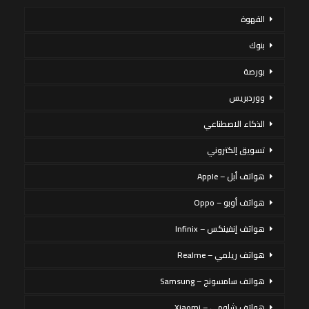
القهوة
بنوك
بورصة
ووردبريس
الذكاء الاصطناعي
تسويق إلكتروني
هواتف أبل – Apple
هواتف أوبو – Oppo
هواتف إنفينكس – Infinix
هواتف ريلمي – Realme
هواتف سامسونج – Samsung
هواتف شاومي – Xiaomi