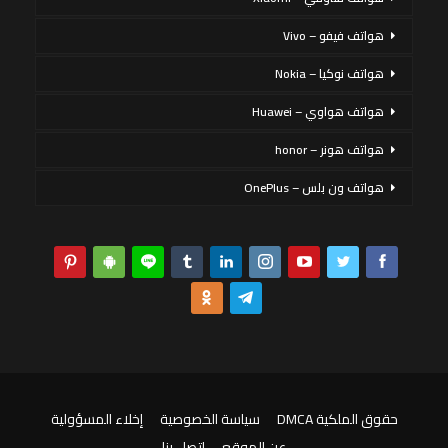
هواتف فيفو – Vivo
هواتف نوكيا – Nokia
هواتف هواوي – Huawei
هواتف هونر – honor
هواتف ون بلس – OnePlus
حقوق الملكية DMCA
سياسة الخصوصية
إخلاء المسؤولية
عن الموقع
اتصل بنا