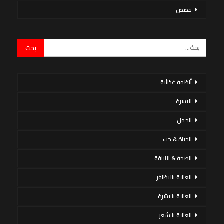
قصص
أنظمة غذائية
الاسرة
الحمل
الحياة & حب
الصحة & اللياقة
العناية بالاظافر
العناية بالبشرة
العناية بالشعر