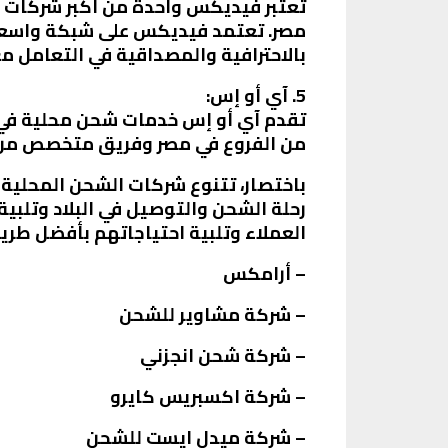
تُعتبر فيديكس واحدة من أكبر شركات ا
مصر. تعتمد فيديكس على شبكة واسعة م
بالاحترافية والمصداقية في التعامل م
5. آي أو إس:
تقدم آي أو إس خدمات شحن محلية في 
من الفروع في مصر وفريق متخصص من ا
باختصار، تتنوع شركات الشحن المحلية ف
رحلة الشحن والتوصيل في البلاد وتلبي
العملاء وتلبية احتياجاتهم بأفضل طري
– أرامكس
– شركة مشاوير للشحن
– شركة شحن انجزني
– شركة اكسبريس كايرو
– شركة ميدل ايست للشحن