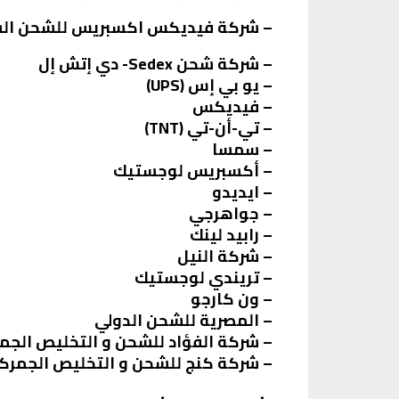
– شركة فيديكس اكسبريس للشحن الس
– شركة شحن Sedex- دي إتش إل
– يو بي إس (UPS)
– فيديكس
– تي-أن-تي (TNT)
– سمسا
– أكسبريس لوجستيك
– ايديدو
– جواهرجي
– رابيد لينك
– شركة النيل
– تريندي لوجستيك
– ون كارجو
– المصرية للشحن الدولي
– شركة الفؤاد للشحن و التخليص الج
– شركة كنج للشحن و التخليص الجمرك