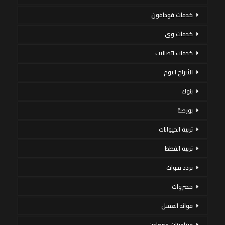
خدمات فودافون
خدمات وى
خدمات اتصالات
الأبراج اليوم
بنوك
بورصة
تربية الحيوانات
تربية القطط
تردد قنوات
خضروات
فوائد العسل
فيتامينات ومعادن