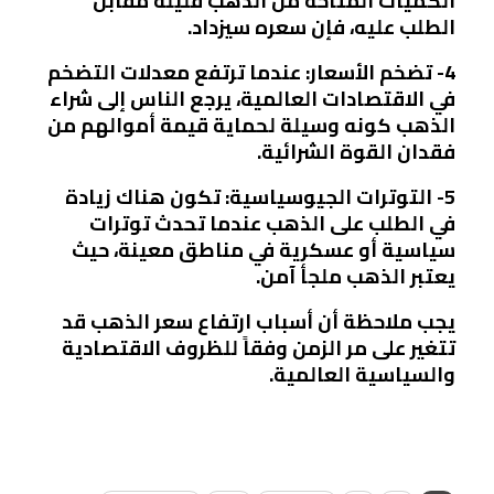
الكميات المتاحة من الذهب قليلة مقابل
الطلب عليه، فإن سعره سيزداد.
4- تضخم الأسعار: عندما ترتفع معدلات التضخم
في الاقتصادات العالمية، يرجع الناس إلى شراء
الذهب كونه وسيلة لحماية قيمة أموالهم من
فقدان القوة الشرائية.
5- التوترات الجيوسياسية: تكون هناك زيادة
في الطلب على الذهب عندما تحدث توترات
سياسية أو عسكرية في مناطق معينة، حيث
يعتبر الذهب ملجأ آمن.
يجب ملاحظة أن أسباب ارتفاع سعر الذهب قد
تتغير على مر الزمن وفقاً للظروف الاقتصادية
والسياسية العالمية.