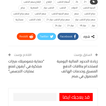
21
24
أسعار الذهب
ارتفاع
ارتفاع سعر الذهب
الجنيه الذهب
الدولار
الذهب
الذهب عيار
المصرية
جرام
جرام الذهب
سعر
سعر الجنيه الذهب
سعر الذهب
سعر جرام الذهب
سعر جرام الذهب عيار
سعر جرام الذهب عيار 21
شراء الذهب
عسكرية
عيار
عيار 18
عيار 21
عيار 24
ReddIt
Twitter
Facebook
شارك
Linkedin
Facebook Messenger
WhatsApp
Telegram
Tumblr
السابق بوست
القادم بوست
البريد الإلكتروني
زيادة الحدود المالية اليومية
StumbleUpon
VK
“حماية خصوصيتك: ميزات
لاستخدام بطاقات الدفع
مبتكرة في آيفون لمنع
Viber
BlackBerry
LINE
Digg
المسبق وخدمات الهاتف
عمليات التجسس”
المحمول في مصر
طباعة
OK.ru
Pinterest
قد يعجبك ايضا