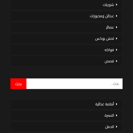
شوربات
عجائن ومخبوزات
عصائر
لانش بوكس
فواكه
قصص
أنظمة غذائية
الاسرة
الحمل