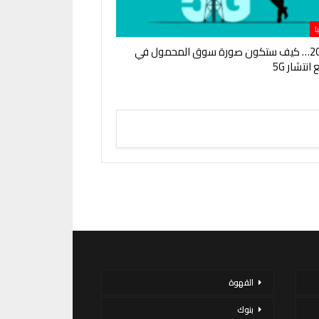
ا
في 2026… كيف ستكون صورة سوق المحمول في
نتشار 5G
القهوة
بنوك