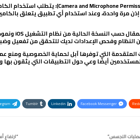
6. تراخيص الكاميرا والميكروفون (one Permissions
ذن مرة واحدة، وعند استخدام أي تطبيق يتعلق بالكامير
قد تختلف الميزات ا
من النظام وفحص الإعدادات لديك للتحقق من تفعيل وضب
ات المتقدمة التي توفرها آبل لحماية الخصوصية ومنع ع
لمستخدمين أيضًا وعي حول التطبيقات التي يثقون بها 
legram
Tumblr
Linkedin
Facebook Messenger
Redd
Pinterest
OK.ru
عمليات التجسس”
“ارتفاع أ