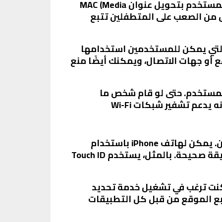
1. واي فاي عشوائي (Randomized Wi-Fi): تقدم آبل ميزة واي فاي عشوائي لتحسين خصوصية المستخدم بتحويل عنوان MAC (Media
راء يجعل من الصعب على المتطفلين تتبع
 يوفر نظام التشغيل iOS العديد من الإعدادات التي يمكن للمستخدمين استخدامها
 أو جهات الاتصال، ويمكنك أيضًا منع
اية معلومات المستخدم. حتى لو قام شخص ما
بالوصول إلى جهازك، فإنه لن يتمكن من قراءة الملفات والبيانات المخزنة عليها بسهولة. كما أنه يدعم تشفير شبكات Wi-Fi
4. Face ID و Touch ID: تقدم آبل تقنيتي Face ID و Touch ID لتأمين هوية المستخدم وزيادة الأمان. يمكن لهاتف iPhone باستخدام
تقنية Face ID استشعار وجه المستخدم والوصول إلى الجهاز فقط إذا تم التعرف على الوجه بطريقة صحيحة. بالمثل، يستخدم Touch ID
Optional Location Track): يتيح لك نظام التشغيل iOS اختيار إذا كنت ترغب في تشغيل خدمة تحديد
بع الموقع من قبل كل التطبيقات