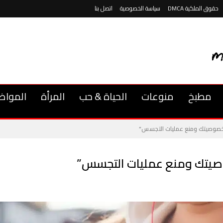
حقوق الملكية DMCA
سياسة الخصوصية
اتصل بنا
مطبخ
منوعات
الحياة & حب
المرأة
المواض
 خصوصيتك ومنع عمليات التجسس”
صيتك ومنع عمليات التجسس”