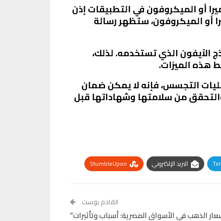
Camera and Microph): يتطلب استخدام الكاميرا أو الميكروفون في التطبيقات إذن
ا أو الميكروفون، ستظهر رسالة
لمذكورة في هذا المقال حسب النسخة الحالية من نظام التشغيل iOS ونموذج الآيفون الذي تستخدمه. لذلك،
ط هذه الميزات.
مليات التجسس، فإنه لا يمكن ضمان
والتحقق من سلامتها وشهاداتها قبل
Te
البريد الإلكتروني
StumbleUpon
القادم بوست
سعار الذهب في الأسواق المصرية: أسباب وتأثيرات”