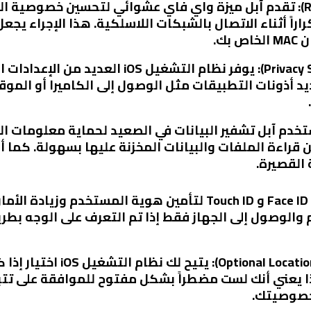
ياً مراراً وتكراراً أثناء الاتصال بالشبكات اللاسلكية. هذا الإج
ك.
2. خيارات الإعدادات الشخصية (Privacy Settings):
ذونات التطبيقات مثل الوصول إلى الكاميرا أو الموقع
ير البيانات (Data Encryption): تستخدم آبل تشفير البيانات في الصعيد لحم
 القصيرة.
5. تحديد المواقع الاختياري (ing
ذا يعني أنك لست مضطراً بشكل مفتوح للموافقة على تت
 خصوصيتك.