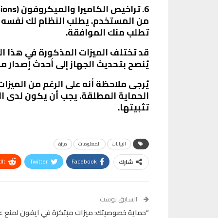
من المستخدم. يطلب النظام لك نفسه إ
تطلب منك الموافقة.
يُنصح بتحديث الجهاز إلى أحدث إصدار 
يُرجى ملاحظة أنه على الرغم من الميز
الحماية المطلقة. يجب أن يكون لدى ا
تثبيتها.
البيانات
المعلومات
ميزة
It
Twitter
Facebook
شارك
VK
Digg
طباعة
السابق بوست
“حماية خصوصيتك: ميزات مبتكرة في آيفون لمنع 