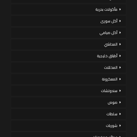
مأكولات بحرية
أكل سورى
أكل صيامي
المحاشي
أطباق خليجية
المخللات
المعكرونة
سندوتشات
صوص
سلطات
شوربات