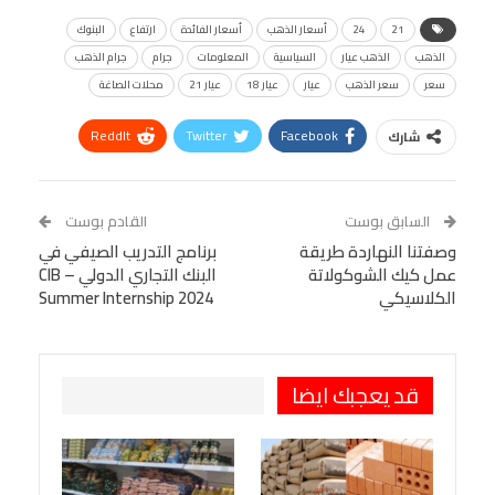
21
24
أسعار الذهب
أسعار الفائدة
ارتفاع
البنوك
الذهب
الذهب عيار
السياسية
المعلومات
جرام
جرام الذهب
سعر
سعر الذهب
عيار
عيار 18
عيار 21
محلات الصاغة
ReddIt
Twitter
Facebook
شارك
Linkedin
Facebook Messenger
WhatsApp
Telegram
Tumblr
السابق بوست
القادم بوست
البريد الإلكتروني
وصفتنا النهاردة طريقة
StumbleUpon
VK
برنامج التدريب الصيفي في
عمل كيك الشوكولاتة
البنك التجاري الدولي – CIB
Viber
BlackBerry
LINE
Digg
الكلاسيكي
Summer Internship 2024
طباعة
OK.ru
Pinterest
قد يعجبك ايضا