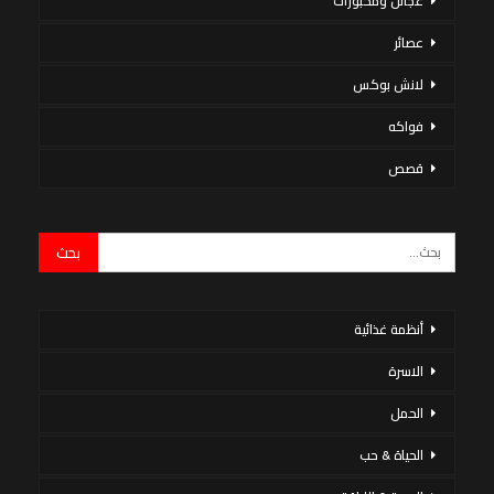
عجائن ومخبوزات
عصائر
لانش بوكس
فواكه
قصص
أنظمة غذائية
الاسرة
الحمل
الحياة & حب