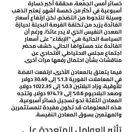
خسائر أمس الجمعة، محققة أكبر خسارة
أسبوعية في أكثر من خمسة أشهر. يُعتبر الذهب
وسيلة للتحوط من التضخم، لكن ارتفاع أسعار
الفائدة يزيد من تكلفة الفرصة البديلة لحيازة
المعدن النفيس الذي لا يدر عائدًا. ورغم أن
السياسة الحالية هي “الإبقاء” على أسعار
الفائدة عند مستواها الحالي، كشف محضر
اجتماع مجلس الاحتياطي الاتحادي عن
مناقشات بشأن احتمال رفعها مرات أخرى.
فيما يتعلق بالمعادن الأخرى، ارتفعت الفضة
في المعاملات الفورية 1.3% إلى 30.49 دولار
للأوقية، وزاد البلاتين 0.3% إلى 1022.35 دولار،
وصعد البلاديوم 0.6% إلى 974.73 دولار. وتتجه
المعادن الثلاثة نحو تسجيل خسائر أسبوعية.
هذه المعلومات قد تكون مفيدة للمستثمرين
والمهتمين بسوق المعادن النفيسة.
تأثير العوامل المتعددة على