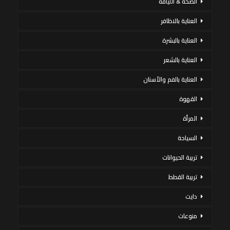
الصحة & اللياقة
العناية بالاظافر
العناية بالبشرة
العناية بالشعر
العناية بالفم والأسنان
القهوة
المرأة
السياحة
تربية الحيوانات
تربية القطط
دايت
منوعات