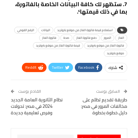
7. ستظهر لك كافة البيانات الخاصة بالفاتورة،
بما في ذلك قيمتها⁶.
استعلام قيمة فاتورة الغاز من موقع بتروتريد
البيانات
الرقم القومي
الغاز
المرور
دفع فاتورة الغاز
صحة
فاتورة الغاز
فاتورة الغاز من موقع بتروتريد
قيمة فاتورة الغاز من موقع بتروتريد
موقع بتروتريد
ReddIt
Twitter
Facebook
شارك
Linkedin
Facebook Messenger
WhatsApp
Telegram
Tumblr
السابق بوست
القادم بوست
البريد الإلكتروني
طريقة تقديم تظلم على
StumbleUpon
VK
نظام الثانوية العامة الجديد
مخالفات المرور في مصر:
2024 في مصر: تحولات
Viber
BlackBerry
LINE
Digg
دليل خطوة بخطوة
وفرص تعليمية جديدة
طباعة
OK.ru
Pinterest