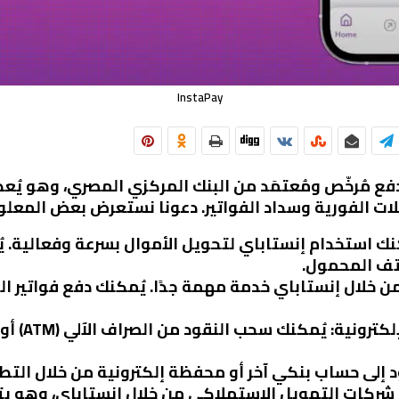
InstaPay
 (InstaPay) هو نظام دفع مُرخّص ومُعتمَد من البنك المركزي المصري، وه
ات الفورية وسداد الفواتير. دعونا نستعرض بعض المعل
نك استخدام إنستاباي لتحويل الأموال بسرعة وفعالية. ي
اتف المحمول.
من خلال إنستاباي خدمة مهمة جدًا. يُمكنك دفع فواتير ال
يُمكنك 
د إلى حساب بنكي آخر أو محفظة إلكترونية من خلال التط