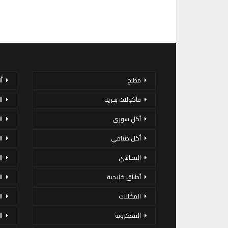
مطبخ
أ
مأكولات بحرية
ا
أكل سورى
ا
أكل صيامي
ا
المحاشي
ا
أطباق خليجية
ال
المخللات
ا
المعكرونة
ا