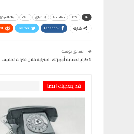
ATM
InstaPay
إنستاباي
البنك
البنك المركز
It
Twitter
Facebook
شارك
VK
Digg
طباعة
السابق بوست
5 طرق لحماية أجهزتك المنزلية خلال فترات تخفيف الأحمال الكهربائية
قد يعجبك ايضا