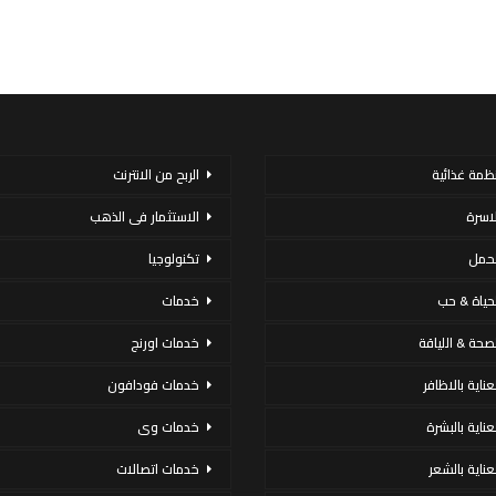
نظمة غذائية
الربح من الانترنت
لاسرة
الاستثمار فى الذهب
لحمل
تكنولوجيا
لحياة & حب
خدمات
لصحة & اللياقة
خدمات اورنج
عناية بالاظافر
خدمات فودافون
لعناية بالبشرة
خدمات وى
لعناية بالشعر
خدمات اتصالات