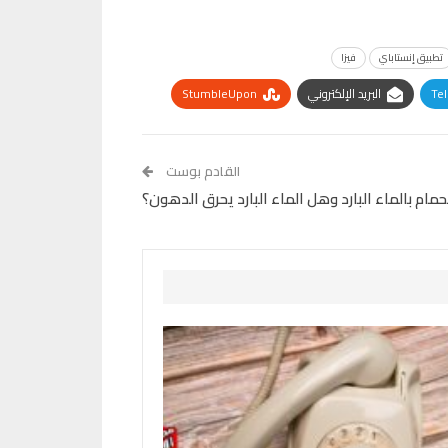
تطبيق إنستاباي
فيزا
Te
البريد الإلكتروني
StumbleUpon
القادم بوست
حمام بالماء البارد وهل الماء البارد يحرق الدهون؟