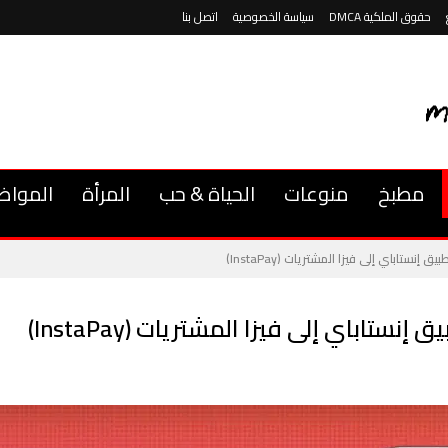
حقوق الملكية DMCA
سياسة الخصوصية
اتصل بنا
مطبخ
منوعات
الحياة & حب
المرأة
المواض
ستاباي إلى فيزا المشتريات (InstaPay)
اباي إلى فيزا المشتريات (InstaPay)