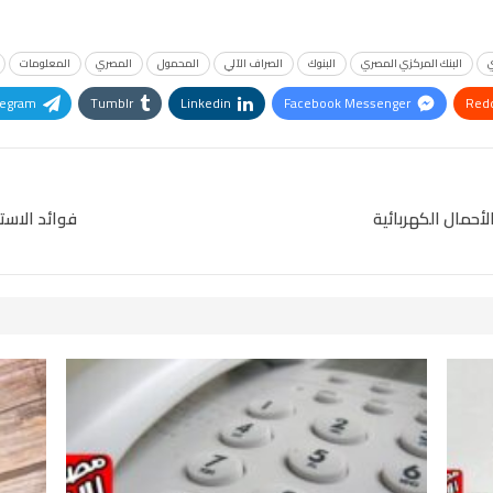
ي
البنك المركزي المصري
البنوك
الصراف الآلي
المحمول
المصري
المعلومات
legram
Tumblr
Linkedin
Facebook Messenger
Redd
Pinterest
OK.ru
فوائد الاست