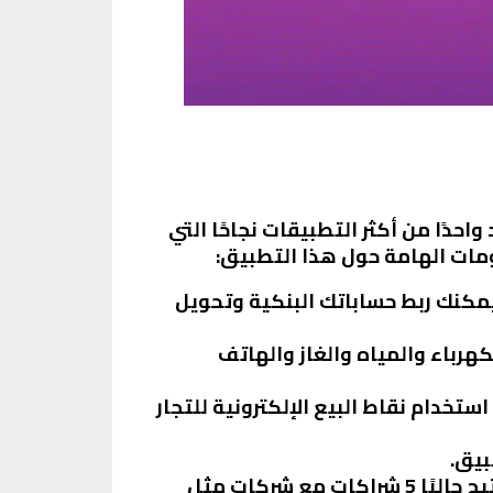
و يُعد واحدًا من أكثر التطبيقات نجاحًا التي
ومات الهامة حول هذا التطبيق:
ُمكنك ربط حساباتك البنكية وتحويل
كهرباء والمياه والغاز والهاتف
سحب النقود من الصراف الآلي (ATM) أو استخدام نقاط البيع الإلكترونية للتجار
بيق.
يُمكنك دفع أقساط شركات التمويل الاستهلاكي من خلال إنستاباي، وهو يتيح حاليًا 5 شراكات مع شركات مثل