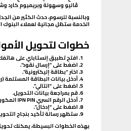
ڤاليو وسهولة وبريميوم كارد و
الخدمة ستظل مجانية لعملاء البنوك اعتبارًا من يناير 2024 . لذا، يُمكنك الاستمتاع بخدمات 
خطوات لتحويل الأموال
افتح تطبيق إنستاباي على هاتفك
اضغط على “إرسال نقود”.
اختر “بطاقة إليكترونية”.
أدخل بيانات البطاقة المستلمة (ر
اضغط على “التالي”.
قم بمراجعة بيانات التحويل.
أدخل الرقم السري IPN PIN المكون من 6 أرقام.
اضغط على “إدخال”.
ستظهر رسالة تأكيد بنجاح التحويل
بهذه الخطوات البسيطة، يمكنك تحويل ا