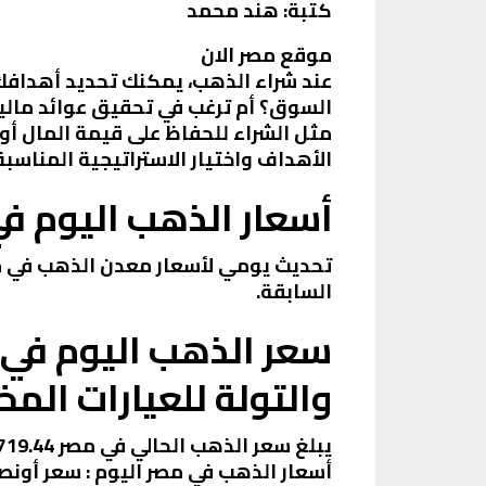
كتبة: هند محمد
موقع مصر الان
عند شراء الذهب، يمكنك تحديد أهدافك 
السوق؟ أم ترغب في تحقيق عوائد مالية
مثل الشراء للحفاظ على قيمة المال أو
الأهداف واختيار الاستراتيجية المناسب
أسعار الذهب اليوم في
السابقة.
سعر الذهب اليوم في م
والتولة للعيارات المخ
يبلغ سعر الذهب الحالي في مصر 113,719.44 جنيه مصري للأوقية (أونصة) الواحدة، و3,656.16 جنيه مصري للجرام.