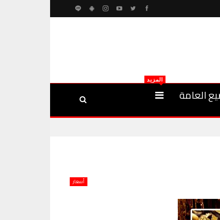
المزيد
يع العامة
أسعار