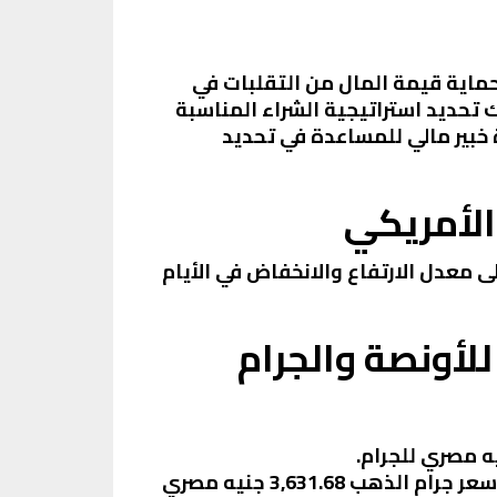
ماية قيمة المال من التقلبات في
تحديد استراتيجية الشراء المناسبة
خبير مالي للمساعدة في تحديد
الأمريكي
 مصر بجميع عياراته (عيار 24، 22، 21، 18، 14، 12)، بالإضافة إلى معدل الارتفاع والانخفاض في الأيام
لأونصة والجرام
أسعار الذهب في مصر اليوم : سعر أونصة الذهب في مصر هو 112,945.37 جنيه مصري للأونصة، وسعر جرام الذهب 3,631.68 جنيه مصري