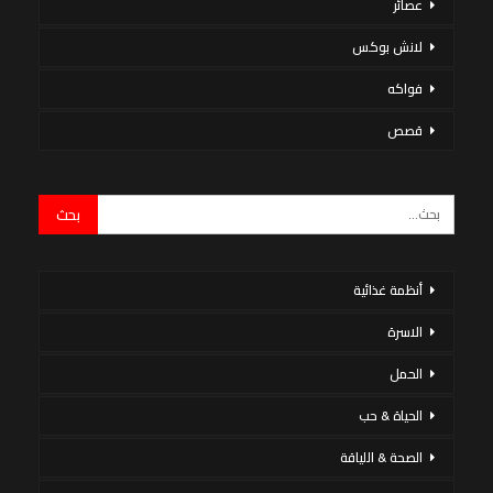
عصائر
لانش بوكس
فواكه
قصص
أنظمة غذائية
الاسرة
الحمل
الحياة & حب
الصحة & اللياقة