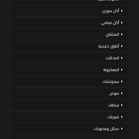
أكل سورى
أكل صيامي
المحاشي
أطباق خليجية
المخللات
المعكرونة
سندوتشات
صوص
سلطات
شوربات
عجائن ومخبوزات