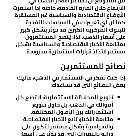
من المتوقع أن تستمر أسعار الذهب في
الارتفاع خلال الفترة القادمة، خاصة إذا استمرت
الأوضاع الاقتصادية والسياسية غير المستقرة.
كما أن أي تغييرات في السياسات النقدية
للبنوك المركزية الكبرى قد تؤثر بشكل كبير
على أسعار الذهب. لذا، يُنصح المستثمرون
بمتابعة الأخبار الاقتصادية والسياسية بشكل
مستمر لاتخاذ قرارات استثمارية مدروسة.
نصائح للمستثمرين
إذا كنت تفكر في الاستثمار في الذهب، فإليك
بعض النصائح التي قد تساعدك:
تنويع المحفظة الاستثمارية
: لا تضع كل
أموالك في الذهب، بل حاول تنويع
استثماراتك بين الأصول المختلفة.
متابعة الأخبار
: تابع الأخبار الاقتصادية
والسياسية بشكل مستمر لتكون على
دراية بالتغيرات التي قد تؤثر على أسعار