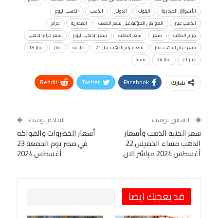
الأسواق المصرية
البنوك
الدولار
الذهب
الذهب اليوم
الذهب عيار
العوامل المؤثرة على سعر الذهب
المصرية
جرام
جرام الذهب
سعر
سعر الذهب
سعر الذهب اليوم
سعر جرام الذهب
سعر جرام الذهب عيار
سعر جرام الذهب عيار 21
علاقة
عيار
عيار 18
عيار 21
عيار 24
نتيجة
ReddIt
Twitter
Facebook
شارك
Linkedin
Facebook Messenger
WhatsApp
Telegram
Tumblr
السابق بوست
القادم بوست
البريد الإلكتروني
سعر الجنيه الذهب وأسعار
StumbleUpon
VK
أسعار الخضروات والفواكه
الذهب مساء الخميس 22
في مصر يوم الجمعة 23
Viber
BlackBerry
LINE
Digg
أغسطس 2024 مباشر الان
أغسطس 2024
طباعة
OK.ru
Pinterest
قد يعجبك ايضا