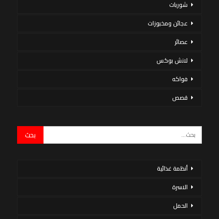
شوربات
عجائن ومخبوزات
عصائر
لانش بوكس
فواكه
قصص
أنظمة غذائية
الاسرة
الحمل