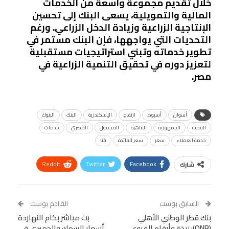
خلال تقديم مجموعة واسعة من الخدمات
المالية والتمويلية، يسعى البنك إلى تحسين
الإنتاجية الزراعية وزيادة الدخل الزراعي. ورغم
التحديات التي يواجهها، فإن البنك مستمر في
تطوير خدماته وتبني استراتيجيات مستقبلية
لتعزيز دوره في تحقيق التنمية الزراعية في
مصر.
أسوان
أسيوط
ارتفاع
الإسكندرية
البنك
البنوك
التنمية
الجمهورية
القاهرة
المحمول
المصري
خدمات
خدمة العملاء
سعر
سعر الفائدة
قنا
ReddIt
Twitter
Facebook
شارك
Linkedin
Facebook Messenger
WhatsApp
Telegram
Tumblr
السابق بوست
القادم بوست
البريد الإلكتروني
بنك قطر الوطني الأهلي
StumbleUpon
VK
بث مباشر بكام النهاردة
(QNB): نبذة وأرقام الفروع
أسعار السمك والجمبري في