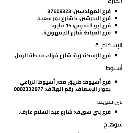
الجيزة
فرع المهندسين
: 37608323
فرع البدرشين
: 5 شارع بور سعيد.
فرع أبو النمرس
: 15 مايو.
فرع العياط
: شارع الجمهورية.
الإسكندرية
فرع الإسكندرية
: شارع فؤاد، محطة الرمل.
أسيوط
فرع أسيوط
: طريق مصر أسيوط الزراعي
بجوار الإسعاف. رقم الهاتف: 0882332877
بني سويف
فرع بني سويف
: شارع عبد السلام عارف.
سوهاج