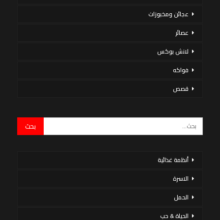
عجائن ومخبوزات
عصائر
لانش بوكس
فواكه
قصص
أنظمة غذائية
الاسرة
الحمل
الحياة & حب