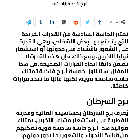
أبراج بتاخد قرارات غلط
شارك
تعتبر الحاسة السادسة من القدرات الفريدة
التي يتمتع بها بعض الأشخاص، وهي القدرة
على الشعور بالأشياء قبل حدوثها أو استشعار
نوايا الآخرين. ومع ذلك، فإن هذه القدرة لا
تضمن دائمًا اتخاذ القرارات الصحيحة. في هذا
المقال، سنتناول خمسة أبراج فلكية تمتلك
حاسة سادسة قوية، لكنها غالبًا ما تتخذ قرارات
خاطئة.
برج السرطان
يُعرف برج السرطان بحساسيته العالية وقدرته
الفطرية على استشعار مشاعر الآخرين. يمتلك
مواليد هذا البرج حاسة سادسة قوية تمكنهم
من قراءة الأجواء والشعور بما يدور حولهم.