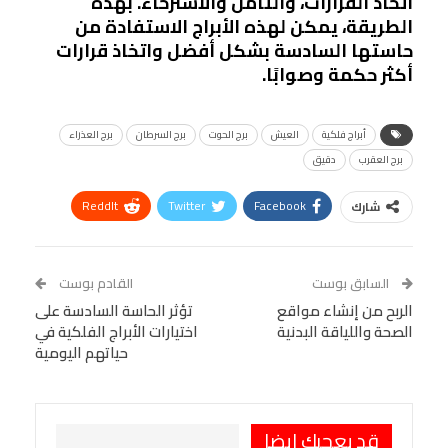
اتخاذ القرارات، والتأمل والاسترخاء. بهذه
الطريقة، يمكن لهذه الأبراج الاستفادة من
حاستها السادسة بشكل أفضل واتخاذ قرارات
أكثر حكمة وصوابًا.
أبراج فلكية
العيش
برج الحوت
برج السرطان
برج العذراء
برج العقرب
دقيق
ReddIt
Twitter
Facebook
شارك
Linkedin
Facebook Messenger
WhatsApp
Telegram
Tumblr
السابق بوست
القادم بوست
البريد الإلكتروني
الربح من إنشاء مواقع
StumbleUpon
VK
تؤثر الحاسة السادسة على
الصحة واللياقة البدنية
اختيارات الأبراج الفلكية في
Viber
BlackBerry
LINE
Digg
حياتهم اليومية
طباعة
OK.ru
Pinterest
قد يعجبك ايضا