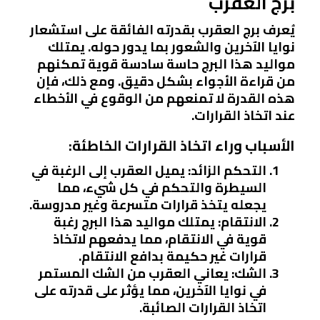
برج العقرب
يُعرف برج العقرب بقدرته الفائقة على استشعار
نوايا الآخرين والشعور بما يدور حوله. يمتلك
مواليد هذا البرج حاسة سادسة قوية تمكنهم
من قراءة الأجواء بشكل دقيق. ومع ذلك، فإن
هذه القدرة لا تمنعهم من الوقوع في الأخطاء
عند اتخاذ القرارات.
الأسباب وراء اتخاذ القرارات الخاطئة:
التحكم الزائد:
يميل العقرب إلى الرغبة في
السيطرة والتحكم في كل شيء، مما
يجعله يتخذ قرارات متسرعة وغير مدروسة.
الانتقام:
يمتلك مواليد هذا البرج رغبة
قوية في الانتقام، مما يدفعهم لاتخاذ
قرارات غير حكيمة بدافع الانتقام.
الشك:
يعاني العقرب من الشك المستمر
في نوايا الآخرين، مما يؤثر على قدرته على
اتخاذ القرارات الصائبة.