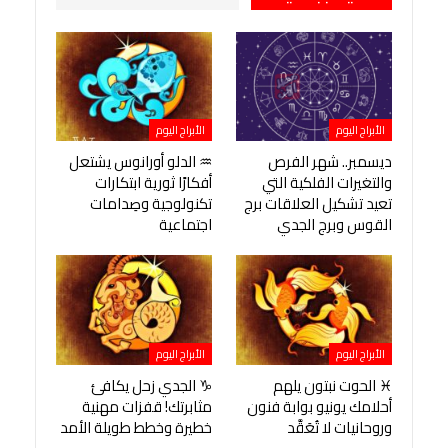
الأبراج اليوم
الأبراج اليوم
ديسمبر.. شهر الفرص
♒ الدلو أورانوس يشتعل
والتغيرات الفلكية التي
أفكارًا ثورية ابتكارات
تعيد تشكيل العلاقات برج
تكنولوجية وصِدامات
القوس وبرج الجدي
اجتماعية
الأبراج اليوم
الأبراج اليوم
♓ الحوت نبتون يلهم
♑ الجدي زحل يكافئ
أحلامك يونيو بوابة فنون
مثابرتك! قفزات مهنية
وروحانيات لا تُعَقَّد
خطيرة وخطط طويلة الأمد