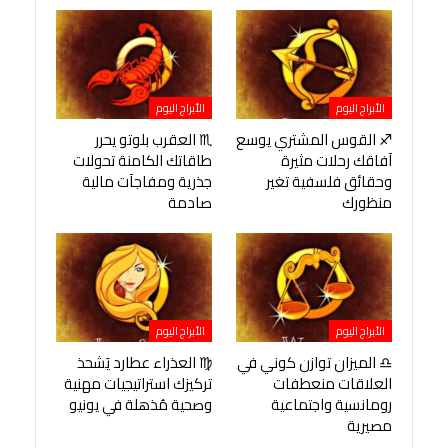
الأبراج اليوم
الأبراج اليوم
♐ القوس المشتري يوسع
♏ العقرب بلوتو يحرر
آفاقك رحلات مثيرة
طاقاتك الكامنة تحولات
وحقائق فلسفية تغير
جذرية ومفاجآت مالية
منظورك
صادمة
الأبراج اليوم
الأبراج اليوم
♎ الميزان توازن كوني في
♍ العذراء عطارد يَشحذ
العلاقات منعطفات
تركيزك استراتيجيات مهنية
رومانسية واجتماعية
وصحية مُذهلة في يونيو
مصيرية