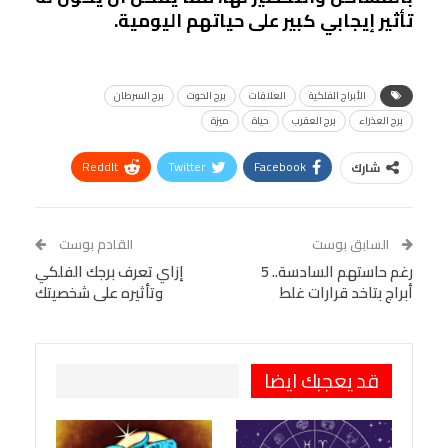
تأثير إيجابي كبير على حياتهم اليومية.
الأبراج الفلكية
العلاقات
برج الحوت
برج السرطان
برج العذراء
برج العقرب
حياة
ميزة
ReddIt
Twitter
Facebook
شارك
Linkedin
Facebook Messenger
WhatsApp
Telegram
Tumblr
السابق بوست
القادم بوست
البريد الإلكتروني
رغم حاستهم السادسة.. 5
StumbleUpon
VK
إزاي تعرف برجك الفلكي
أبراج بتاخد قرارات غلط
وتأثيره على شخصيتك
Viber
BlackBerry
LINE
Digg
طباعة
OK.ru
Pinterest
قد يعجبك ايضا