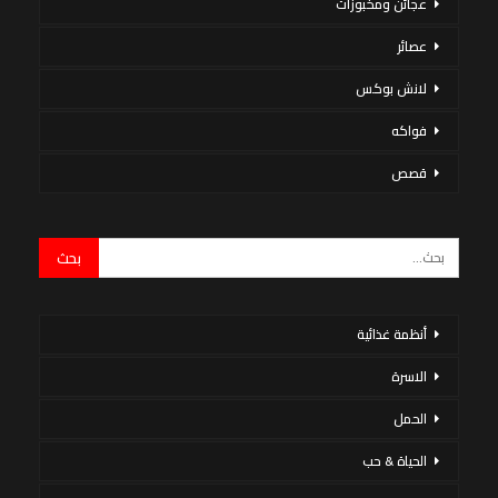
عجائن ومخبوزات
عصائر
لانش بوكس
فواكه
قصص
أنظمة غذائية
الاسرة
الحمل
الحياة & حب