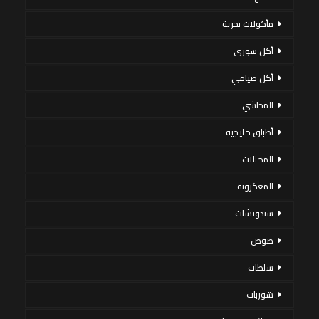
مأكولات بحرية
أكل سورى
أكل صيامي
المحاشي
أطباق خليجية
المخللات
المعكرونة
سندوتشات
صوص
سلطات
شوربات