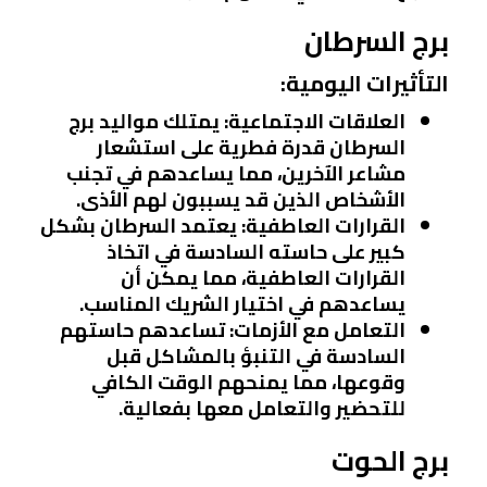
برج السرطان
التأثيرات اليومية:
العلاقات الاجتماعية:
يمتلك مواليد برج
السرطان قدرة فطرية على استشعار
مشاعر الآخرين، مما يساعدهم في تجنب
الأشخاص الذين قد يسببون لهم الأذى.
القرارات العاطفية:
يعتمد السرطان بشكل
كبير على حاسته السادسة في اتخاذ
القرارات العاطفية، مما يمكن أن
يساعدهم في اختيار الشريك المناسب.
التعامل مع الأزمات:
تساعدهم حاستهم
السادسة في التنبؤ بالمشاكل قبل
وقوعها، مما يمنحهم الوقت الكافي
للتحضير والتعامل معها بفعالية.
برج الحوت