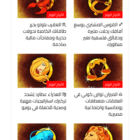
الأبراج اليوم
الأبراج اليوم
♐ القوس المشتري يوسع
♏ العقرب بلوتو يحرر
آفاقك رحلات مثيرة
طاقاتك الكامنة تحولات
وحقائق فلسفية تغير
جذرية ومفاجآت مالية
منظورك
صادمة
الأبراج اليوم
الأبراج اليوم
♎ الميزان توازن كوني في
♍ العذراء عطارد يَشحذ
العلاقات منعطفات
تركيزك استراتيجيات مهنية
رومانسية واجتماعية
وصحية مُذهلة في يونيو
مصيرية