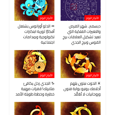
الأبراج اليوم
الأبراج اليوم
ديسمبر.. شهر الفرص
♒ الدلو أورانوس يشتعل
والتغيرات الفلكية التي
أفكارًا ثورية ابتكارات
تعيد تشكيل العلاقات برج
تكنولوجية وصِدامات
القوس وبرج الجدي
اجتماعية
الأبراج اليوم
الأبراج اليوم
♓ الحوت نبتون يلهم
♑ الجدي زحل يكافئ
أحلامك يونيو بوابة فنون
مثابرتك! قفزات مهنية
وروحانيات لا تُعَقَّد
خطيرة وخطط طويلة الأمد