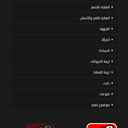
العناية بالشعر
العناية بالفم والأسنان
القهوة
المرأة
السياحة
تربية الحيوانات
تربية القطط
دايت
منوعات
موضوع تعبير