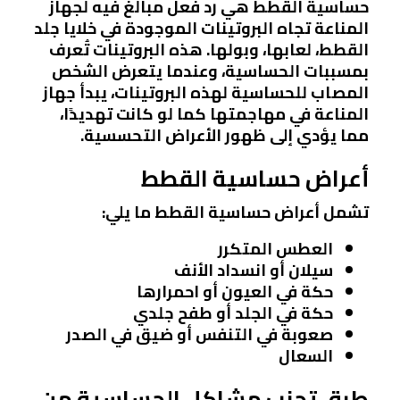
حساسية القطط هي رد فعل مبالغ فيه لجهاز
المناعة تجاه البروتينات الموجودة في خلايا جلد
القطط، لعابها، وبولها. هذه البروتينات تُعرف
بمسببات الحساسية، وعندما يتعرض الشخص
المصاب للحساسية لهذه البروتينات، يبدأ جهاز
المناعة في مهاجمتها كما لو كانت تهديدًا،
مما يؤدي إلى ظهور الأعراض التحسسية.
أعراض حساسية القطط
تشمل أعراض حساسية القطط ما يلي:
العطس المتكرر
سيلان أو انسداد الأنف
حكة في العيون أو احمرارها
حكة في الجلد أو طفح جلدي
صعوبة في التنفس أو ضيق في الصدر
السعال
طرق تجنب مشاكل الحساسية من