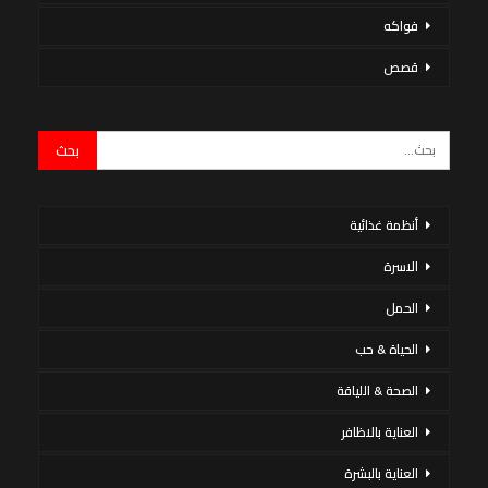
فواكه
قصص
أنظمة غذائية
الاسرة
الحمل
الحياة & حب
الصحة & اللياقة
العناية بالاظافر
العناية بالبشرة