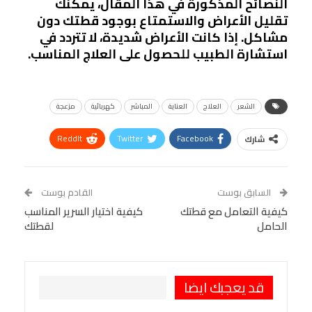
النصائح المذكورة في هذا المقال، يمكنك
تقليل الأعراض والاستمتاع بوجود قطتك دون
مشاكل. إذا كانت الأعراض شديدة، لا تتردد في
استشارة الطبيب للحصول على العلاج المناسب.
الشعر
العلاج
العناية
المباشر
كهربائية
مزعجة
ReddIt
Twitter
Facebook
شارك
Linkedin
Facebook Messenger
WhatsApp
Telegram
Tumblr
السابق بوست
القادم بوست
البريد الإلكتروني
كيفية التعامل مع قطتك
StumbleUpon
VK
كيفية اختيار السرير المناسب
الحامل
لقطتك
Viber
BlackBerry
LINE
Digg
طباعة
OK.ru
Pinterest
قد يعجبك ايضا