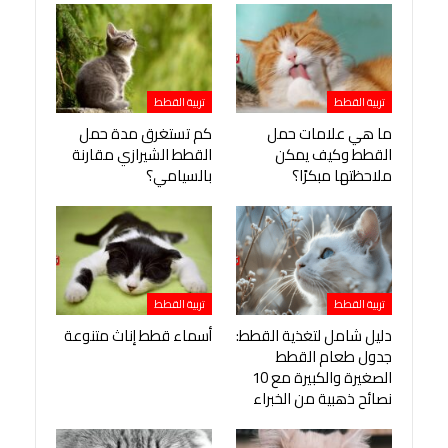
تربية القطط
تربية القطط
ما هي علامات حمل
كم تستغرق مدة حمل
القطط وكيف يمكن
القطط الشيرازي مقارنة
ملاحظتها مبكرًا؟
بالسيامي؟
تربية القطط
تربية القطط
دليل شامل لتغذية القطط:
أسماء قطط إناث متنوعة
جدول طعام القطط
الصغيرة والكبيرة مع 10
نصائح ذهبية من الخبراء