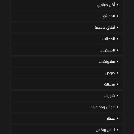
أكل صيامي
المحاشي
أطباق خليجية
المخللات
المعكرونة
سندوتشات
صوص
سلطات
شوربات
عجائن ومخبوزات
عصائر
لانش بوكس