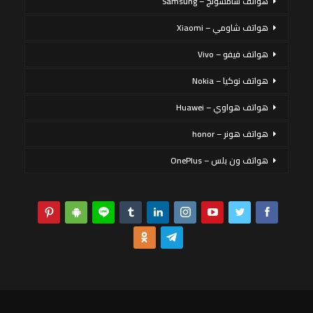
هواتف سامسونج – Samsung
هواتف شاومي – Xiaomi
هواتف فيفو – Vivo
هواتف نوكيا – Nokia
هواتف هواوي – Huawei
هواتف هونر – honor
هواتف ون بلس – OnePlus