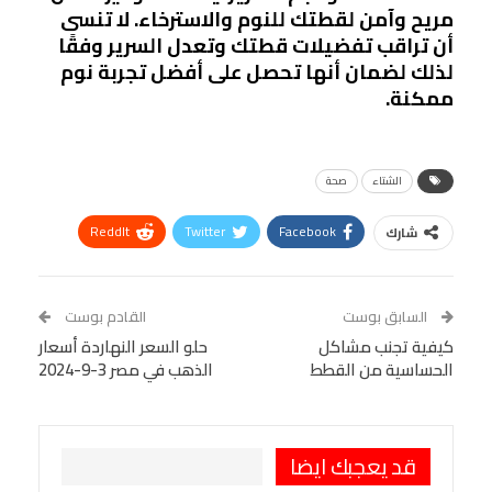
مريح وآمن لقطتك للنوم والاسترخاء. لا تنسى
أن تراقب تفضيلات قطتك وتعدل السرير وفقًا
لذلك لضمان أنها تحصل على أفضل تجربة نوم
ممكنة.
الشتاء
صحة
ReddIt
Twitter
Facebook
شارك
Linkedin
Facebook Messenger
WhatsApp
Telegram
Tumblr
السابق بوست
القادم بوست
البريد الإلكتروني
كيفية تجنب مشاكل
StumbleUpon
VK
حلو السعر النهاردة أسعار
الحساسية من القطط
الذهب في مصر 3-9-2024
Viber
BlackBerry
LINE
Digg
طباعة
OK.ru
Pinterest
قد يعجبك ايضا