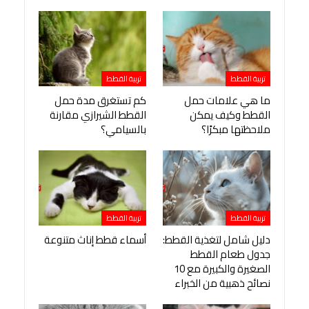
تربية القطط
تربية القطط
ما هي علامات حمل
كم تستغرق مدة حمل
القطط وكيف يمكن
القطط الشيرازي مقارنة
ملاحظتها مبكرًا؟
بالسيامي؟
تربية القطط
تربية القطط
دليل شامل لتغذية القطط:
أسماء قطط إناث متنوعة
جدول طعام القطط
الصغيرة والكبيرة مع 10
نصائح ذهبية من الخبراء