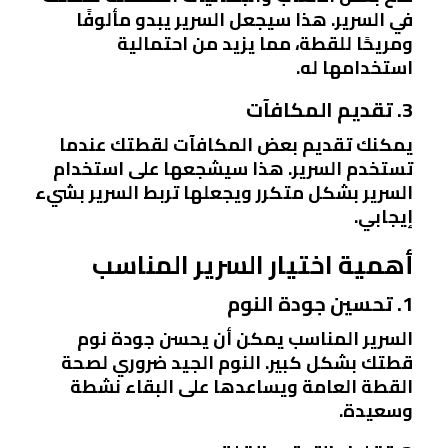
في السرير. هذا سيجعل السرير يبدو مألوفًا
ومريحًا للقطة، مما يزيد من احتمالية
استخدامها له.
3. تقديم المكافآت
يمكنك تقديم بعض المكافآت لقطتك عندما
تستخدم السرير. هذا سيشجعها على استخدام
السرير بشكل متكرر ويجعلها تربط السرير بشيء
إيجابي.
أهمية اختيار السرير المناسب
1. تحسين جودة النوم
السرير المناسب يمكن أن يحسن جودة نوم
قطتك بشكل كبير. النوم الجيد ضروري لصحة
القطة العامة ويساعدها على البقاء نشطة
وسعيدة.