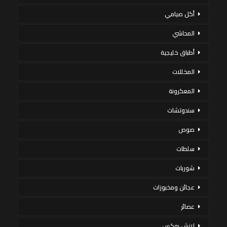
أكل صيامي
المحاشي
أطباق خليجية
المخللات
المعكرونة
سندوتشات
صوص
سلطات
شوربات
عجائن ومخبوزات
عصائر
لانش بوكس