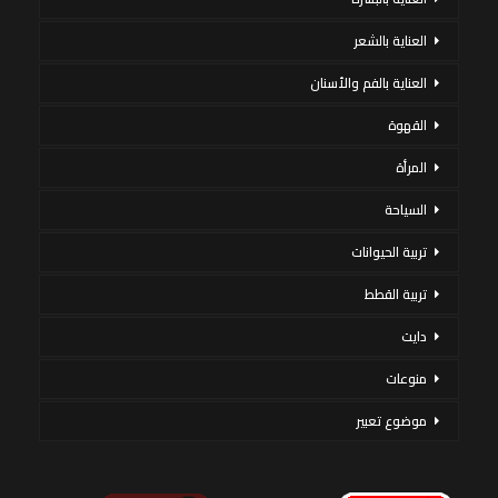
العناية بالشعر
العناية بالفم والأسنان
القهوة
المرأة
السياحة
تربية الحيوانات
تربية القطط
دايت
منوعات
موضوع تعبير