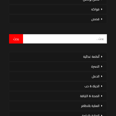
فواكه
قصص
أنظمة غذائية
الاسرة
الحمل
الحياة & حب
الصحة & اللياقة
العناية بالاظافر
العناية بالبشرة