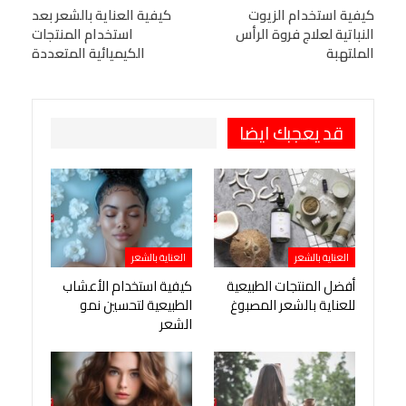
البريد الإلكتروني
كيفية استخدام الزيوت
StumbleUpon
VK
كيفية العناية بالشعر بعد
النباتية لعلاج فروة الرأس
استخدام المنتجات
Viber
BlackBerry
LINE
Digg
الملتهبة
الكيميائية المتعددة
طباعة
OK.ru
Pinterest
قد يعجبك ايضا
العناية بالشعر
العناية بالشعر
أفضل المنتجات الطبيعية
كيفية استخدام الأعشاب
للعناية بالشعر المصبوغ
الطبيعية لتحسين نمو
الشعر