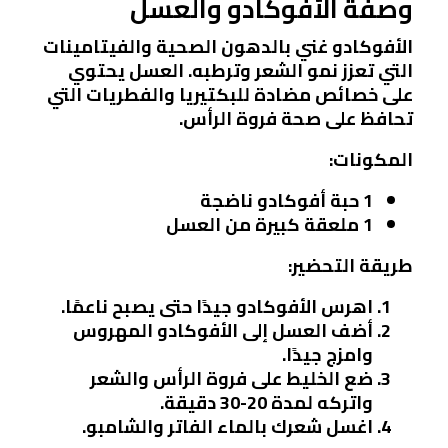
وصفة الأفوكادو والعسل
الأفوكادو غني بالدهون الصحية والفيتامينات
التي تعزز نمو الشعر وترطبه. العسل يحتوي
على خصائص مضادة للبكتيريا والفطريات التي
تحافظ على صحة فروة الرأس.
المكونات:
1 حبة أفوكادو ناضجة
1 ملعقة كبيرة من العسل
طريقة التحضير:
اهرس الأفوكادو جيدًا حتى يصبح ناعمًا.
أضف العسل إلى الأفوكادو المهروس
وامزج جيدًا.
ضع الخليط على فروة الرأس والشعر
واتركه لمدة 20-30 دقيقة.
اغسل شعرك بالماء الفاتر والشامبو.