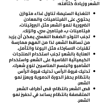
الشعر وزيادة كثافته:
التغذية السليمة:
تناول غذاء متوازن
يحتوي على الفيتامينات والمعادن
الضرورية لنمو الشعر مثل البروتينات،
فيتامينات ب، فيتامين سي، والزنك.
تجنب التوتر:
الضغط النفسي يمكن أن يزيد
من تساقط الشعر، لذا من المهم ممارسة
تقنيات الاسترخاء مثل اليوغا والتأمل.
العناية بالشعر:
تجنب استخدام المنتجات
الكيميائية القاسية على الشعر، واستخدام
الشامبو والبلسم المناسبين لنوع شعرك.
تدليك فروة الرأس:
تدليك فروة الرأس
بانتظام يحفز الدورة الدموية ويعزز نمو
الشعر.
قص الشعر بانتظام:
قص أطراف الشعر
المتقصفة بانتظام يساعد في تحفيز نمو
الشعر.