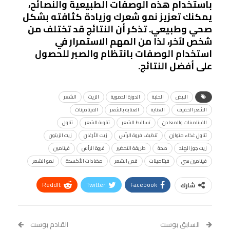
باستخدام هذه الوصفات الطبيعية والنصائح،
يمكنك تعزيز نمو شعرك وزيادة كثافته بشكل
صحي وطبيعي. تذكر أن النتائج قد تختلف من
شخص لآخر، لذا من المهم الاستمرار في
استخدام الوصفات بانتظام والصبر للحصول
على أفضل النتائج.
البيض
الحلبة
الدورة الدموية
الزيت
الشعر
الشعر الخفيف
العناية
العناية بالشعر
الفيتامينات
الفيتامينات والمعادن
تساقط الشعر
تقوية الشعر
تناول
تناول غذاء متوازن
تنظيف فروة الرأس
زيت الأرغان
زيت الزيتون
زيت جوز الهند
صحة
طريقة التحضير
فروة الرأس
فيتامين
فيتامين سي
فيتامينات
قص الشعر
مضادات الأكسدة
نمو الشعر
ReddIt
Twitter
Facebook
شارك
Linkedin
Facebook Messenger
WhatsApp
Telegram
Tumblr
السابق بوست
القادم بوست