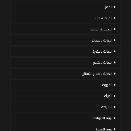
الحمل
الحياة & حب
الصحة & اللياقة
العناية بالاظافر
العناية بالبشرة
العناية بالشعر
العناية بالفم والأسنان
القهوة
المرأة
السياحة
تربية الحيوانات
تربية القطط