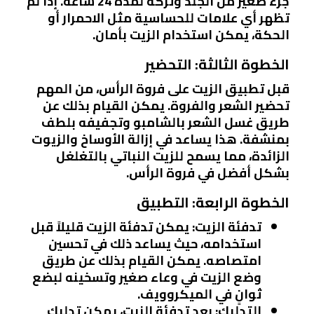
جزء صغير من الجلد وتركه لمدة 24 ساعة. إذا لم
تظهر أي علامات للحساسية مثل الاحمرار أو
الحكة، يمكن استخدام الزيت بأمان.
الخطوة الثالثة: التحضير
قبل تطبيق الزيت على فروة الرأس، من المهم
تحضير الشعر والفروة. يمكن القيام بذلك عن
طريق غسل الشعر بالشامبو وتجفيفه بلطف
بمنشفة. هذا يساعد في إزالة الأوساخ والزيوت
الزائدة، مما يسمح للزيت النباتي بالتغلغل
بشكل أفضل في فروة الرأس.
الخطوة الرابعة: التطبيق
تدفئة الزيت
: يمكن تدفئة الزيت قليلاً قبل
استخدامه، حيث يساعد ذلك في تحسين
امتصاصه. يمكن القيام بذلك عن طريق
وضع الزيت في وعاء صغير وتسخينه لبضع
ثوانٍ في الميكروويف.
التدليك
: بعد تدفئة الزيت، يمكن تدليك