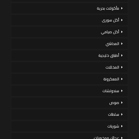
مأكولات بحرية
أكل سورى
أكل صيامي
المحاشي
أطباق خليجية
المخللات
المعكرونة
سندوتشات
صوص
سلطات
شوربات
عجائن ومخبوزات