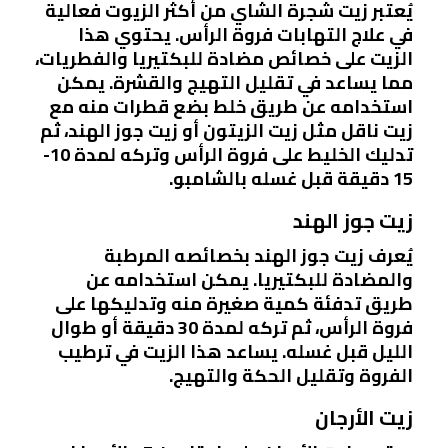
يُعتبر زيت شجرة الشاي من أكثر الزيوت فعالية
في علاج التهابات فروة الرأس. يحتوي هذا
الزيت على خصائص مضادة للبكتيريا والفطريات،
مما يساعد في تقليل التهيج والقشرة. يمكن
استخدامه عن طريق خلط بضع قطرات منه مع
زيت ناقل مثل زيت الزيتون أو زيت جوز الهند، ثم
تدليك الخليط على فروة الرأس وتركه لمدة 10-
15 دقيقة قبل غسله بالشامبو.
زيت جوز الهند
يُعرف زيت جوز الهند بخصائصه المرطبة
والمضادة للبكتيريا. يمكن استخدامه عن
طريق تدفئة كمية صغيرة منه وتدليكها على
فروة الرأس، ثم تركه لمدة 30 دقيقة أو طوال
الليل قبل غسله. يساعد هذا الزيت في ترطيب
الفروة وتقليل الحكة والتهيج.
زيت الأرجان