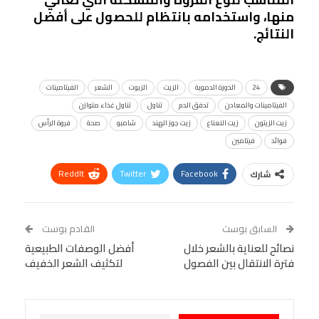
منها، واستخدامه بانتظام للحصول على أفضل
النتائج.
24
الدورة الدموية
الزيت
الزيوت
الشعر
الفيتامينات
الفيتامينات والمعادن
تدفق الدم
تناول
تناول غذاء متوازن
زيت الزيتون
زيت النعناع
زيت جوز الهند
شامبو
صحة
فروة الرأس
فوائد
فيتامين
ReddIt
Twitter
Facebook
شارك
Linkedin
Facebook Messenger
WhatsApp
Telegram
Tumblr
السابق بوست
القادم بوست
البريد الإلكتروني
نصائح للعناية بالشعر خلال
StumbleUpon
VK
أفضل الوصفات الطبيعية
فترة الانتقال بين الفصول
لتكثيف الشعر الخفيف
Viber
BlackBerry
LINE
Digg
طباعة
OK.ru
Pinterest