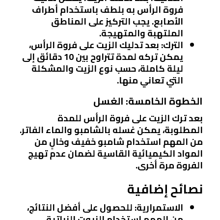
فروة الرأس به بلطف باستخدام أطراف
الأصابع. يجب التركيز على المناطق
الملتهبة والمتهيجة.
الترك
: بعد تدليك الزيت على فروة الرأس،
يمكن تركه لمدة تتراوح بين 10 دقائق إلى
ليلة كاملة، حسب نوع الزيت والمشكلة
التي تعاني منها.
الخطوة الخامسة: الغسل
بعد ترك الزيت على فروة الرأس للمدة
المطلوبة، يمكن غسله بالشامبو والماء الفاتر.
من المهم استخدام شامبو خفيف وخالٍ من
المواد الكيميائية القاسية لضمان عدم تهيج
الفروة مرة أخرى.
نصائح إضافية
الاستمرارية
: للحصول على أفضل النتائج،
من المهم استخدام الزيوت النباتية