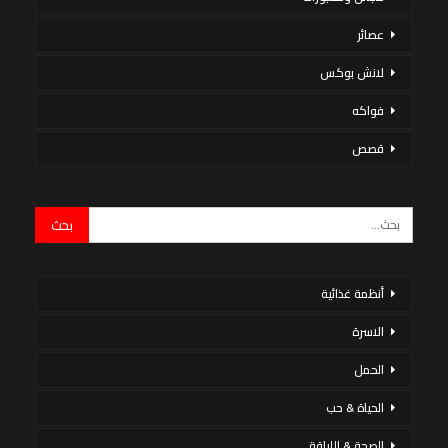
عصائر
لانش بوكس
فواكه
قصص
أنظمة غذائية
الاسرة
الحمل
الحياة & حب
الصحة & اللياقة