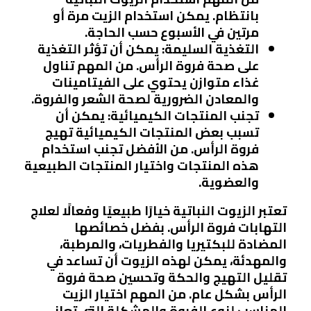
بانتظام. يمكن استخدام الزيت مرة أو
مرتين في الأسبوع حسب الحاجة.
التغذية السليمة
: يمكن أن تؤثر التغذية
على صحة فروة الرأس. من المهم تناول
غذاء متوازن يحتوي على الفيتامينات
والمعادن الضرورية لصحة الشعر والفروة.
تجنب المنتجات الكيميائية
: يمكن أن
تسبب بعض المنتجات الكيميائية تهيج
فروة الرأس. من الأفضل تجنب استخدام
هذه المنتجات واختيار المنتجات الطبيعية
والعضوية.
تعتبر الزيوت النباتية خيارًا طبيعيًا وفعالًا لعلاج
التهابات فروة الرأس. بفضل خصائصها
المضادة للبكتيريا والفطريات، والمرطبة،
والمهدئة، يمكن لهذه الزيوت أن تساعد في
تقليل التهيج والحكة وتحسين صحة فروة
الرأس بشكل عام. من المهم اختيار الزيت
المناسب لنوع الفروة والمشكلة التي تعاني