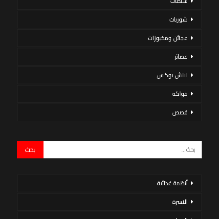
سلطات
شوربات
عجائن ومخبوزات
عصائر
لانش بوكس
فواكه
قصص
أنظمة غذائية
الاسرة