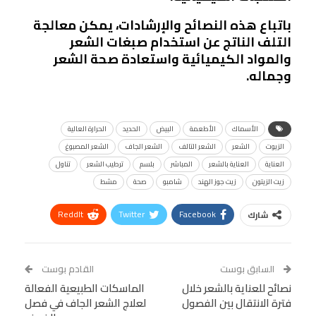
باتباع هذه النصائح والإرشادات، يمكن معالجة
التلف الناتج عن استخدام صبغات الشعر
والمواد الكيميائية واستعادة صحة الشعر
وجماله.
الأسماك
الأطعمة
البيض
الحديد
الحرارة العالية
الزيوت
الشعر
الشعر التالف
الشعر الجاف
الشعر المصبوغ
العناية
العناية بالشعر
المباشر
بلسم
ترطيب الشعر
تناول
زيت الزيتون
زيت جوز الهند
شامبو
صحة
مشط
ReddIt
Twitter
Facebook
شارك
Linkedin
Facebook Messenger
WhatsApp
Telegram
Tumblr
السابق بوست
القادم بوست
البريد الإلكتروني
نصائح للعناية بالشعر خلال
StumbleUpon
VK
الماسكات الطبيعية الفعالة
فترة الانتقال بين الفصول
لعلاج الشعر الجاف في فصل
Viber
BlackBerry
LINE
Digg