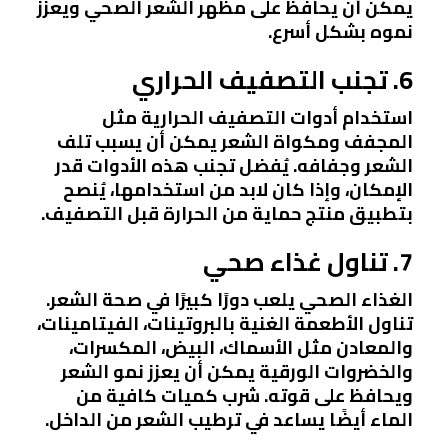
يمكن أن يحافظ على مظهر الشعر الصحي ويعزز
نموه بشكل أسرع.
6. تجنب التصفيف الحراري
استخدام أدوات التصفيف الحرارية مثل
المجفف ومكواة الشعر يمكن أن يسبب تلف
الشعر وجفافه. يُفضل تجنب هذه الأدوات قدر
الإمكان، وإذا كان لابد من استخدامها، يُنصح
بتطبيق منتج حماية من الحرارة قبل التصفيف.
7. تناول غذاء صحي
الغذاء الصحي يلعب دورًا كبيرًا في صحة الشعر.
تناول الأطعمة الغنية بالبروتينات، الفيتامينات،
والمعادن مثل الأسماك، البيض، المكسرات،
والخضروات الورقية يمكن أن يعزز نمو الشعر
ويحافظ على قوته. شرب كميات كافية من
الماء أيضًا يساعد في ترطيب الشعر من الداخل.