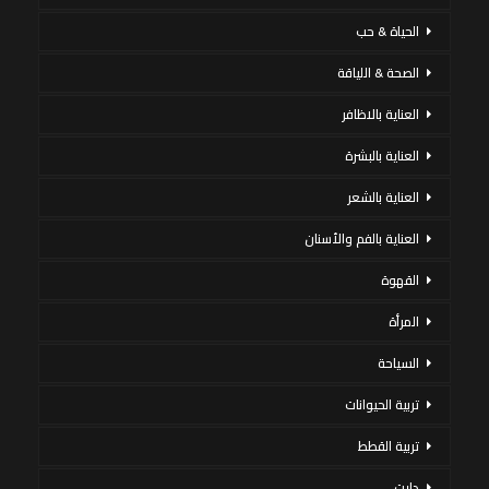
الحياة & حب
الصحة & اللياقة
العناية بالاظافر
العناية بالبشرة
العناية بالشعر
العناية بالفم والأسنان
القهوة
المرأة
السياحة
تربية الحيوانات
تربية القطط
دايت