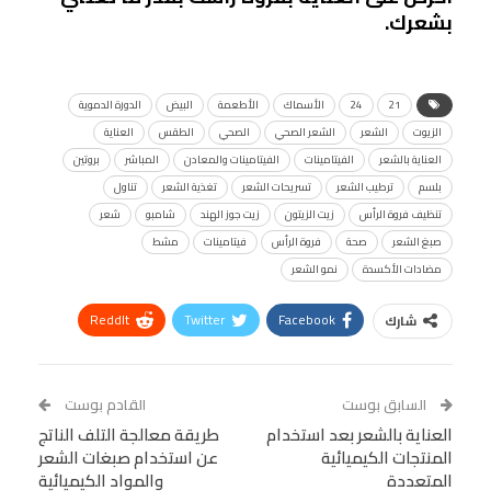
بشعرك.
21
24
الأسماك
الأطعمة
البيض
الدورة الدموية
الزيوت
الشعر
الشعر الصحي
الصحي
الطقس
العناية
العناية بالشعر
الفيتامينات
الفيتامينات والمعادن
المباشر
بروتين
بلسم
ترطيب الشعر
تسريحات الشعر
تغذية الشعر
تناول
تنظيف فروة الرأس
زيت الزيتون
زيت جوز الهند
شامبو
شعر
صبغ الشعر
صحة
فروة الرأس
فيتامينات
مشط
مضادات الأكسدة
نمو الشعر
ReddIt
Twitter
Facebook
شارك
Linkedin
Facebook Messenger
WhatsApp
Telegram
Tumblr
السابق بوست
القادم بوست
البريد الإلكتروني
العناية بالشعر بعد استخدام
StumbleUpon
VK
طريقة معالجة التلف الناتج
المنتجات الكيميائية
عن استخدام صبغات الشعر
Viber
BlackBerry
LINE
Digg
المتعددة
والمواد الكيميائية