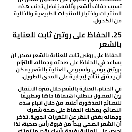
تسبب جفاف الشعر وتلفه. يُفضل تجنب هذه
المنتجات واختيار المنتجات الطبيعية والخالية
من الكحول.
25. الحفاظ على روتين ثابت للعناية
بالشعر
الحفاظ على روتين ثابت للعناية بالشعر يمكن أن
يساعد في الحفاظ على صحته وجماله. الالتزام
بروتين يومي وأسبوعي للعناية بالشعر يمكن
أن يحقق نتائج إيجابية على المدى الطويل.
في الختام، العناية بالشعر خلال فترة الانتقال
بين الفصول تتطلب اهتمامًا خاصًا وتطبيقًا
للنصائح المذكورة أعلاه. من خلال اتباع هذه
النصائح، يمكنك الحفاظ على صحة شعرك
وجماله بغض النظر عن التغيرات الجوية. تذكر
أن الشعر الصحي يبدأ من فروة رأس صحية، لذا
احرص على العناية بفروة رأسك بقدر ما تعتني