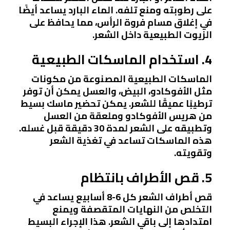
على رطوبته ومنع تلفه. الماء البارد يساعد أيضًا
في إغلاق مسام فروة الرأس، مما يحافظ على
الزيوت الطبيعية داخل الشعر.
4. استخدام الماسكات الطبيعية
الماسكات الطبيعية المصنوعة من مكونات
مثل الأفوكادو، البيض، والعسل يمكن أن توفر
ترطيبًا عميقًا للشعر. يمكن تحضير ماسك بسيط
من هريس الأفوكادو وملعقة من العسل
وتطبيقه على الشعر لمدة 30 دقيقة قبل غسله.
هذه الماسكات تساعد في تغذية الشعر
وتقويته.
5. قص الأطراف بانتظام
قص أطراف الشعر كل 6-8 أسابيع يساعد في
التخلص من النهايات المتقصفة ويمنع
امتدادها إلى باقي الشعر. هذا الإجراء البسيط