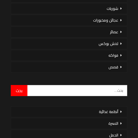
شوربات
عجائن ومخبوزات
عصائر
لانش بوكس
فواكه
قصص
أنظمة غذائية
الاسرة
الحمل