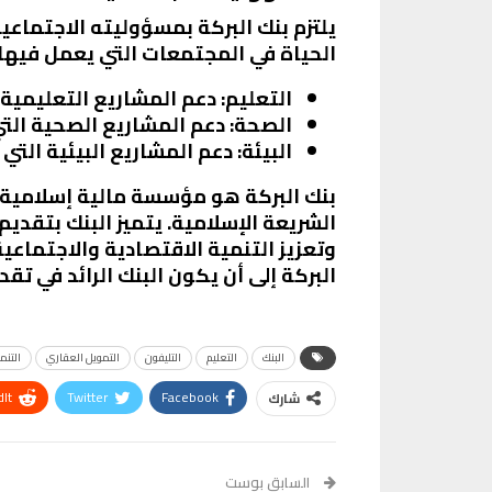
يلتزم بنك البركة بمسؤوليته الاجتماع
الحياة في المجتمعات التي يعمل فيها.
التعليم
: دعم المشاريع التعليمية
الصحة
: دعم المشاريع الصحية الت
البيئة
: دعم المشاريع البيئية التي 
بنك البركة هو مؤسسة مالية إسلامية 
الشريعة الإسلامية. يتميز البنك بتقديم
وتعزيز التنمية الاقتصادية والاجتماعي
البركة إلى أن يكون البنك الرائد في تق
البنك
التعليم
التليفون
التمويل العقاري
التنم
It
Twitter
Facebook
شارك
VK
Digg
طباعة
السابق بوست