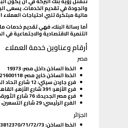
تتمثل رؤية بنك البركة في أن يكون البن
والجودة في تقديم الخدمات. يسعى البنك
مالية مبتكرة تلبي احتياجات العملاء ا
أما رسالة البنك، فهي تقديم خدمات مال
التنمية الاقتصادية والاجتماعية في ا
أرقام وعناوين خدمة العملاء
مصر
الخط الساخن داخل مصر
: 19373
الخط الساخن خارج مصر
: 0020221600118
فرع جاردن سيتي
: 12 شارع اتحاد المحامين العرب، جاردن سيتي، القاهرة. رقم التليفون: 27947112
فرع الأزهر
: 391 شارع الأزهر، القاهرة. رقم التليفون: 25900337
فرع مصر الجديدة
: 76 شارع الثورة، مصر الجديدة، القاهرة. رقم التليفون: 24139350
الفرع الرئيسي
: 29 شارع التسعين، التجمع الخامس، القاهرة الجديدة. رقم التليفون: 25860520
الجزائر
الخط الساخن
: 21323812370/71/72/73