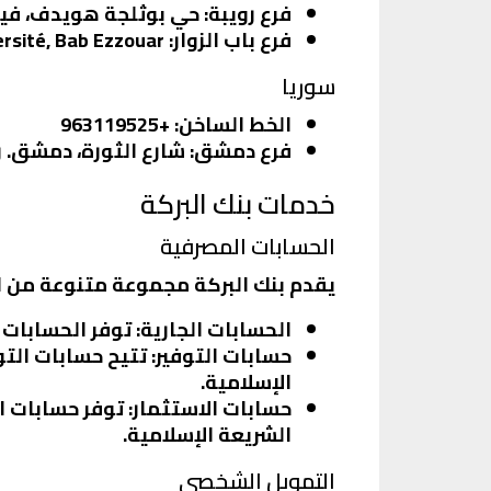
فرع رويبة
: حي بوثلجة هويدف، فيلا رقم 01، بن عكنون، الجزائر. رقم التل
فرع باب الزوار
: Boulevard de l’Université, Bab Ezzouar, الجزائر. رقم التليفون: 0551641828
سوريا
الخط الساخن
: +963119525
فرع دمشق
: شارع الثورة، دمشق. رقم الت
خدمات بنك البركة
الحسابات المصرفية
يقدم بنك البركة مجموعة متنوعة من ال
الحسابات الجارية
: توفر الحسابات
حسابات التوفير
: تتيح حسابات الت
الإسلامية.
حسابات الاستثمار
: توفر حسابات 
الشريعة الإسلامية.
التمويل الشخصي