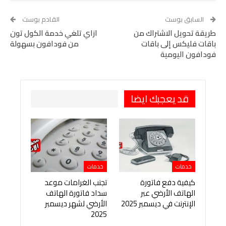
Tumblr
Telegram
WhatsApp
البريد الإلكتروني
السابق بوست
القادم بوست
StumbleUpon
طريقة تحويل الاشتراك من
VK
Digg
LINE
ازاي تلغي خدمة الكول تون
باقات فليكس إلى باقات
من فودافون بسهولة
BlackBerry
Viber
طباعة
OK.ru
فودافون اليومية
Pinterest
قد يعجبك ايضا
خدمات
خدمات
كيفية دفع فاتورة
تجنب الغرامات موعد
الهاتف الأرضي عبر
سداد فاتورة الهاتف
الإنترنت في ديسمبر 2025
الأرضي لشهر ديسمبر
2025