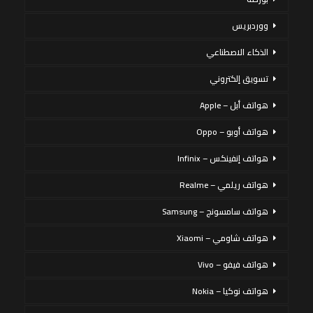
ووردبريس
الذكاء الاصطناعي
تسويق إلكتروني
هواتف أبل – Apple
هواتف أوبو – Oppo
هواتف إنفينكس – Infinix
هواتف ريلمي – Realme
هواتف سامسونج – Samsung
هواتف شاومي – Xiaomi
هواتف فيفو – Vivo
هواتف نوكيا – Nokia