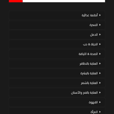
أنظمة غذائية
الاسرة
الحمل
الحياة & حب
الصحة & اللياقة
العناية بالاظافر
العناية بالبشرة
العناية بالشعر
العناية بالفم والأسنان
القهوة
المرأة