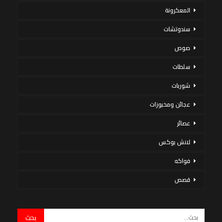
المعكرونة
سندوتشات
صوص
سلطات
شوربات
عجائن ومخبوزات
عصائر
لانش بوكس
فواكه
قصص